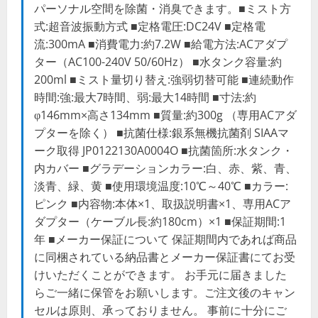
パーソナル空間を除菌・消臭できます。■ミスト方
式:超音波振動方式 ■定格電圧:DC24V ■定格電
流:300mA ■消費電力:約7.2W ■給電方法:ACアダプ
ター（AC100-240V 50/60Hz） ■水タンク容量:約
200ml ■ミスト量切り替え:強弱切替可能 ■連続動作
時間:強:最大7時間、弱:最大14時間 ■寸法:約
φ146mm×高さ134mm ■質量:約300g （専用ACアダ
プターを除く） ■抗菌仕様:銀系無機抗菌剤 SIAAマ
ーク取得 JP0122130A0004O ■抗菌箇所:水タンク・
内カバー ■グラデーションカラー:白、赤、紫、青、
淡青、緑、黄 ■使用環境温度:10℃～40℃ ■カラー:
ピンク ■内容物:本体×1、取扱説明書×1、専用ACア
ダプター（ケーブル長:約180cm）×1 ■保証期間:1
年 ■メーカー保証について 保証期間内であれば商品
に同梱されている納品書とメーカー保証書にてお受
けいただくことができます。 お手元に届きました
らご一緒に保管をお願いします。ご注文後のキャン
セルは原則、承っておりません。 事前に十分にご