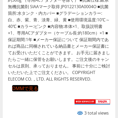
無機抗菌剤 SIAAマーク取得 JP0122130A0004O ■抗菌
箇所:水タンク・内カバー ■グラデーションカラー:
白、赤、紫、青、淡青、緑、黄 ■使用環境温度:10℃～
40℃ ■カラー:ピンク ■内容物:本体×1、取扱説明書
×1、専用ACアダプター（ケーブル長:約180cm）×1 ■
保証期間:1年 ■メーカー保証について 保証期間内であ
れば商品に同梱されている納品書とメーカー保証書に
てお受けいただくことができます。 お手元に届きまし
たらご一緒に保管をお願いします。ご注文後のキャン
セルは原則、承っておりません。 事前に十分にご検討
いただいた上でご注文ください。 COPYRIGHT
ELECOM CO.，LTD. ALL RIGHTS RESERVED.
DMMで見る
3 total views