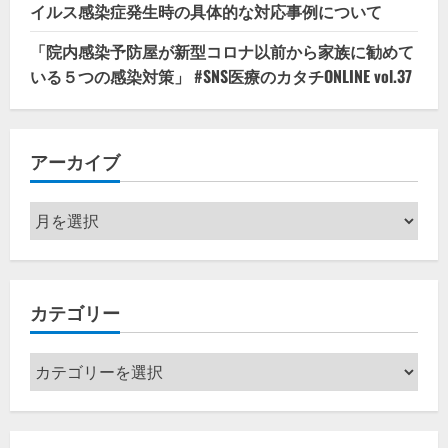
イルス感染症発生時の具体的な対応事例について
「院内感染予防屋が新型コロナ以前から家族に勧めて
いる５つの感染対策」 #SNS医療のカタチONLINE vol.37
アーカイブ
ア
ー
カ
イ
カテゴリー
ブ
カ
テ
ゴ
リ