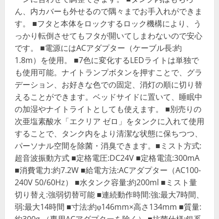
ん、内カバーも外せるので隅々までお手入れができま
す。 ■フタと本体をロックするロック機構により、う
っかり転倒させてもフタが開いてしまわないので安心
です。 ■電源にはACアダプター（ケーブル長:約
1.8m）を使用。 ■7色に変化するLEDライトは単独で
も使用可能。ナイトランプボタンを押すことで、グラ
デーション、お好きな色での固定、消灯の順に切り替
えることができます。ベッドサイドに置いて、睡眠中
の加湿やナイトライトとしても使えます。 ■別売りの
次亜塩素酸水「エクリア ゼロ」をタンクに入れて使用
することで、タンク内をより清潔な状態に保ちつつ、
パーソナル空間を除菌・消臭できます。■ミスト方式:
超音波振動方式 ■定格電圧:DC24V ■定格電流:300mA
■消費電力:約7.2W ■給電方法:ACアダプター（AC100-
240V 50/60Hz） ■水タンク容量:約200ml ■ミスト量
切り替え:強弱切替可能 ■連続動作時間:強:最大7時間、
弱:最大14時間 ■寸法:約φ146mm×高さ134mm ■質量:
約300g （専用ACアダプターを除く） ■抗菌仕様:銀系