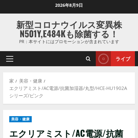
コ
2026年8月9日
ン
テ
新型コロナウイルス変異株
ン
N501Y,E484Kも除菌する！
ツ
に
PR：本サイトにはプロモーションが含まれています
ス
キ
ライブ
プ
ッ
ラ
プ
イ
し
家
美容・健康
マ
ま
エクリアミスト/AC電源/抗菌加湿器/丸型/HCE-HU1902A
リ
す
シリーズ/ピンク
メ
ニ
ュ
美容・健康
ー
エクリアミスト/AC電源/抗菌