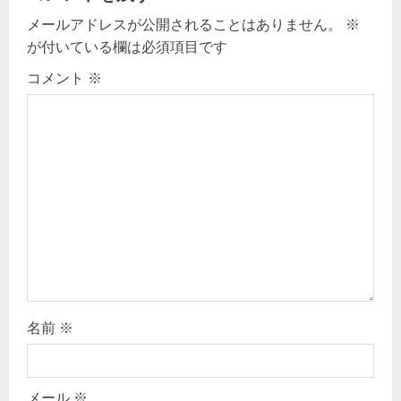
a
メールアドレスが公開されることはありません。
※
v
が付いている欄は必須項目です
i
コメント
※
g
a
t
i
o
n
名前
※
メール
※