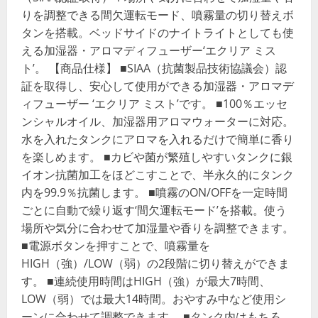
りを調整できる間欠運転モード、噴霧量の切り替えボ
タンを搭載。ベッドサイドのナイトライトとしても使
える加湿器・アロマディフューザー‘エクリア ミス
ト’。 【商品仕様】 ■SIAA（抗菌製品技術協議会）認
証を取得し、安心して使用ができる加湿器・アロマデ
ィフューザー ‘エクリア ミスト’です。 ■100％エッセ
ンシャルオイル、加湿器用アロマウォーターに対応。
水を入れたタンクにアロマを入れるだけで簡単に香り
を楽しめます。 ■カビや菌が繁殖しやすいタンクに銀
イオン抗菌加工をほどこすことで、半永久的にタンク
内を99.9％抗菌します。 ■噴霧のON/OFFを一定時間
ごとに自動で繰り返す‘間欠運転モード’を搭載。使う
場所や気分に合わせて加湿量や香りを調整できます。
■電源ボタンを押すことで、噴霧量を
HIGH（強）/LOW（弱）の2段階に切り替えができま
す。 ■連続使用時間はHIGH（強）が最大7時間、
LOW（弱）では最大14時間。おやすみ中など使用シ
ーンに合わせて調整できます。 ■タンク内はもちろ