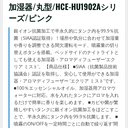
加湿器/丸型/HCE-HU1902Aシリ
ーズ/ピンク
銀イオン抗菌加工で半永久的にタンク内を99.9％抗
菌（SIAA認証取得）！場所や気分に合わせて加湿量
や香りを調整できる間欠運転モード、噴霧量の切り
替えボタンを搭載。ベッドサイドのナイトライトと
しても使える加湿器・アロマディフューザー‘エク
リア ミスト’。 【商品仕様】 ■SIAA（抗菌製品技術
協議会）認証を取得し、安心して使用ができる加湿
器・アロマディフューザー ‘エクリア ミスト’です。
■100％エッセンシャルオイル、加湿器用アロマウ
ォーターに対応。水を入れたタンクにアロマを入れ
るだけで簡単に香りを楽しめます。 ■カビや菌が繁
殖しやすいタンクに銀イオン抗菌加工をほどこすこ
とで、半永久的にタンク内を99.9％抗菌します。 ■
噴霧のON/OFFを一定時間ごとに自動で繰り返す‘間