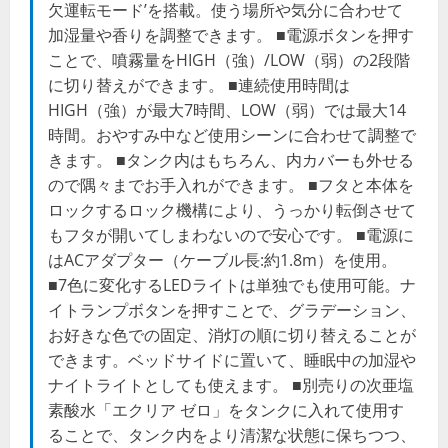
欠運転モード’を搭載。使う場所や気分に合わせて
加湿量や香りを調整できます。 ■電源ボタンを押す
ことで、噴霧量をHIGH（強）/LOW（弱）の2段階
に切り替えができます。 ■連続使用時間は
HIGH（強）が最大7時間、LOW（弱）では最大14
時間。おやすみ中など使用シーンに合わせて調整で
きます。 ■タンク内はもちろん、内カバーも外せる
ので隅々までお手入れができます。 ■フタと本体を
ロックするロック機構により、うっかり転倒させて
もフタが開いてしまわないので安心です。 ■電源に
はACアダプター（ケーブル長:約1.8m）を使用。
■7色に変化するLEDライトは単独でも使用可能。ナ
イトランプボタンを押すことで、グラデーション、
お好きな色での固定、消灯の順に切り替えることが
できます。ベッドサイドに置いて、睡眠中の加湿や
ナイトライトとしても使えます。 ■別売りの次亜塩
素酸水「エクリア ゼロ」をタンクに入れて使用す
ることで、タンク内をより清潔な状態に保ちつつ、