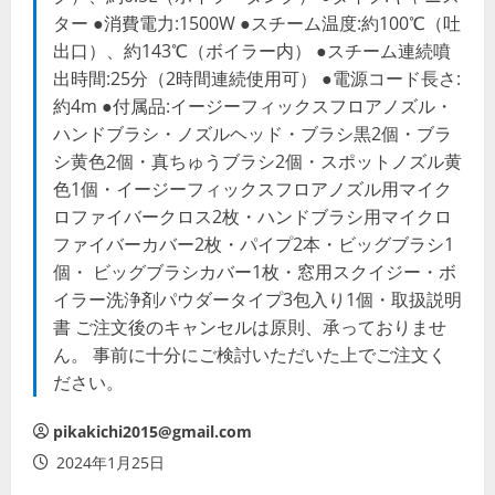
ター ●消費電力:1500W ●スチーム温度:約100℃（吐
出口）、約143℃（ボイラー内） ●スチーム連続噴
出時間:25分（2時間連続使用可） ●電源コード長さ:
約4m ●付属品:イージーフィックスフロアノズル・
ハンドブラシ・ノズルヘッド・ブラシ黒2個・ブラ
シ黄色2個・真ちゅうブラシ2個・スポットノズル黄
色1個・イージーフィックスフロアノズル用マイク
ロファイバークロス2枚・ハンドブラシ用マイクロ
ファイバーカバー2枚・パイプ2本・ビッグブラシ1
個・ ビッグブラシカバー1枚・窓用スクイジー・ボ
イラー洗浄剤パウダータイプ3包入り1個・取扱説明
書 ご注文後のキャンセルは原則、承っておりませ
ん。 事前に十分にご検討いただいた上でご注文く
ださい。
pikakichi2015@gmail.com
2024年1月25日