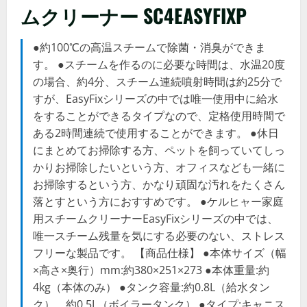
ムクリーナー SC4EASYFIXP
●約100℃の高温スチームで除菌・消臭ができま
す。 ●スチームを作るのに必要な時間は、水温20度
の場合、約4分、スチーム連続噴射時間は約25分で
すが、EasyFixシリーズの中では唯一使用中に給水
をすることができるタイプなので、定格使用時間で
ある2時間連続で使用することができます。 ●休日
にまとめてお掃除する方、ペットを飼っていてしっ
かりお掃除したいという方、オフィスなども一緒に
お掃除するという方、かなり頑固な汚れをたくさん
落とすという方におすすめです。 ●ケルヒャー家庭
用スチームクリーナーEasyFixシリーズの中では、
唯一スチーム残量を気にする必要のない、ストレス
フリーな製品です。 【商品仕様】 ●本体サイズ（幅
×高さ×奥行）mm:約380×251×273 ●本体重量:約
4kg（本体のみ） ●タンク容量:約0.8L（給水タン
ク）、約0.5L（ボイラータンク） ●タイプ:キャニス