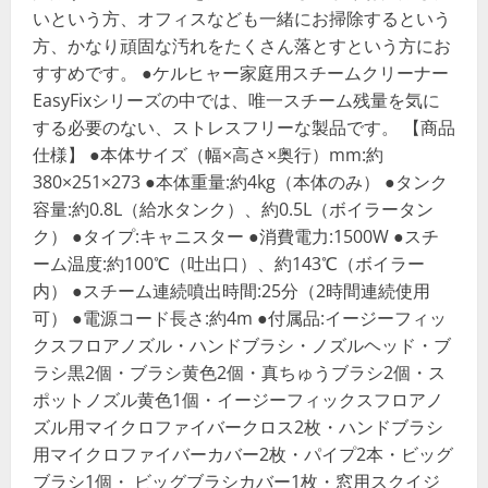
いという方、オフィスなども一緒にお掃除するという
方、かなり頑固な汚れをたくさん落とすという方にお
すすめです。 ●ケルヒャー家庭用スチームクリーナー
EasyFixシリーズの中では、唯一スチーム残量を気に
する必要のない、ストレスフリーな製品です。 【商品
仕様】 ●本体サイズ（幅×高さ×奥行）mm:約
380×251×273 ●本体重量:約4kg（本体のみ） ●タンク
容量:約0.8L（給水タンク）、約0.5L（ボイラータン
ク） ●タイプ:キャニスター ●消費電力:1500W ●スチ
ーム温度:約100℃（吐出口）、約143℃（ボイラー
内） ●スチーム連続噴出時間:25分（2時間連続使用
可） ●電源コード長さ:約4m ●付属品:イージーフィッ
クスフロアノズル・ハンドブラシ・ノズルヘッド・ブ
ラシ黒2個・ブラシ黄色2個・真ちゅうブラシ2個・ス
ポットノズル黄色1個・イージーフィックスフロアノ
ズル用マイクロファイバークロス2枚・ハンドブラシ
用マイクロファイバーカバー2枚・パイプ2本・ビッグ
ブラシ1個・ ビッグブラシカバー1枚・窓用スクイジ