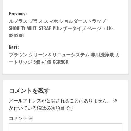
P
Previous:
o
ルプラス プラス スマホ ショルダーストラップ
SHOULTY MULTI STRAP PUレザータイプ ベージュ LN-
s
SS02BG
t
Next:
ブラウン クリーン＆リニューシステム 専用洗浄液 カ
n
ートリッジ 5個＋1個 CCR5CR
a
v
コメントを残す
i
メールアドレスが公開されることはありません。
※
g
が付いている欄は必須項目です
コメント
※
a