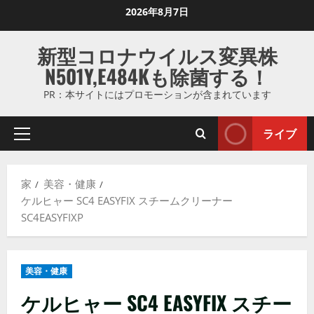
コ
2026年8月7日
ン
テ
新型コロナウイルス変異株
ン
N501Y,E484Kも除菌する！
ツ
に
PR：本サイトにはプロモーションが含まれています
ス
キ
ライブ
プ
ッ
ラ
プ
イ
し
家
美容・健康
マ
ま
ケルヒャー SC4 EASYFIX スチームクリーナー
リ
す
SC4EASYFIXP
メ
ニ
ュ
美容・健康
ー
ケルヒャー SC4 EASYFIX スチー