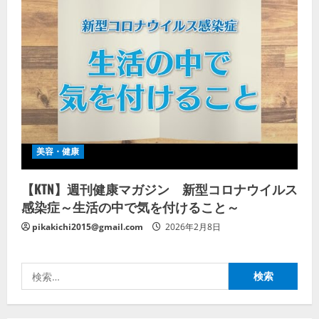
美容・健康
【KTN】週刊健康マガジン 新型コロナウイルス
感染症～生活の中で気を付けること～
pikakichi2015@gmail.com
2026年2月8日
検
索: