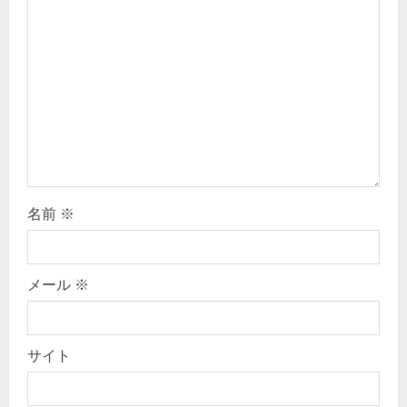
t
i
o
n
名前
※
メール
※
サイト