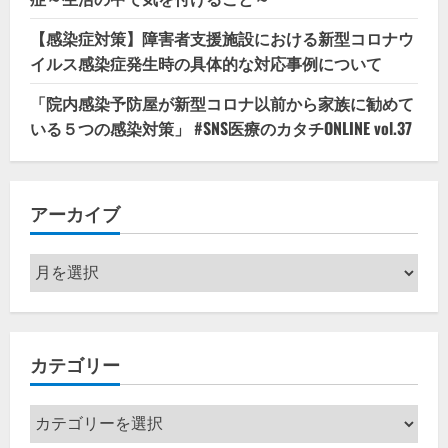
【感染症対策】障害者支援施設における新型コロナウ
イルス感染症発生時の具体的な対応事例について
「院内感染予防屋が新型コロナ以前から家族に勧めて
いる５つの感染対策」 #SNS医療のカタチONLINE vol.37
アーカイブ
ア
ー
カ
イ
カテゴリー
ブ
カ
テ