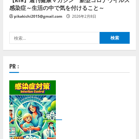
感染症～生活の中で気を付けること～
pikakichi2015@gmail.com
2026年2月8日
検
索:
PR :