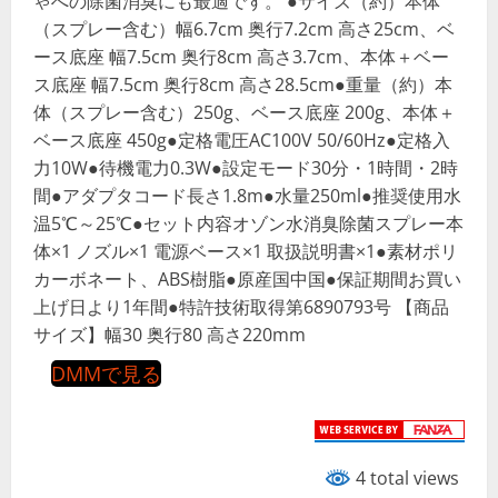
ゃへの除菌消臭にも最適です。 ●サイズ（約）本体
（スプレー含む）幅6.7cm 奥行7.2cm 高さ25cm、ベ
ース底座 幅7.5cm 奥行8cm 高さ3.7cm、本体＋ベー
ス底座 幅7.5cm 奥行8cm 高さ28.5cm●重量（約）本
体（スプレー含む）250g、ベース底座 200g、本体＋
ベース底座 450g●定格電圧AC100V 50/60Hz●定格入
力10W●待機電力0.3W●設定モード30分・1時間・2時
間●アダプタコード長さ1.8m●水量250ml●推奨使用水
温5℃～25℃●セット内容オゾン水消臭除菌スプレー本
体×1 ノズル×1 電源ベース×1 取扱説明書×1●素材ポリ
カーボネート、ABS樹脂●原産国中国●保証期間お買い
上げ日より1年間●特許技術取得第6890793号 【商品
サイズ】幅30 奥行80 高さ220mm
DMMで見る
4 total views