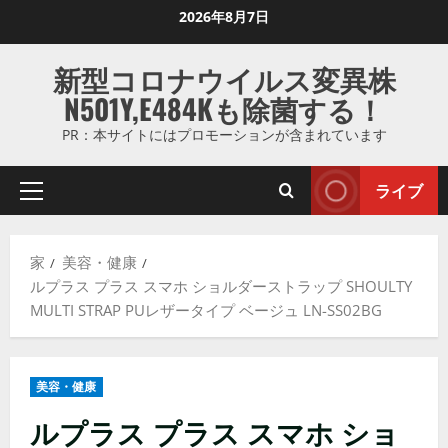
コ
2026年8月7日
ン
テ
新型コロナウイルス変異株
ン
N501Y,E484Kも除菌する！
ツ
に
PR：本サイトにはプロモーションが含まれています
ス
キ
ライブ
プ
ッ
ラ
プ
イ
し
家
美容・健康
マ
ま
ルプラス プラス スマホ ショルダーストラップ SHOULTY
リ
す
MULTI STRAP PUレザータイプ ベージュ LN-SS02BG
メ
ニ
ュ
美容・健康
ー
ルプラス プラス スマホ ショ