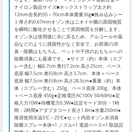
ナイロン製品サイズ■ネックストラップ太さ約
12mm全長約55～70cm本体重量36g■挟み込みシー
ト厚さ約0.67mmオゾン水はニオイや菌の原因物質
を瞬時に酸化させることで原因物質を分解します。
オゾン水は使用後に水に戻るため、アルコールや薬
品などのように残留性がなく安全で、お部屋の消
臭・除菌はもちろん、ペットや子供のおもちゃへの
除菌消臭にも最適です。 ●サイズ（約）本体（スプ
レー含む）幅6.7cm 奥行7.2cm 高さ25cm、ベース
底座 幅7.5cm 奥行8cm 高さ3.7cm、本体＋ベース
底座 幅7.5cm 奥行8cm 高さ28.5cm●重量（約）本
体（スプレー含む）250g、ベース底座 200g、本体
＋ベース底座 450g●定格電圧AC100V 50/60Hz●定
格入力10W●待機電力0.3W●設定モード30分・1時
間・2時間●アダプタコード長さ1.8m●水量250ml●
推奨使用水温5℃～25℃●セット内容オゾン水消臭
除菌スプレー本体×1 ノズル×1 電源ベース×1 取扱説