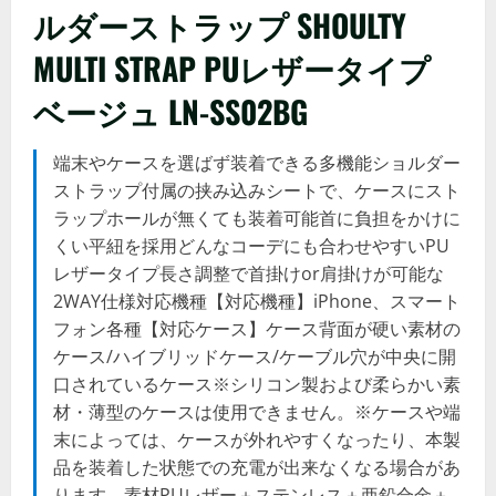
ルダーストラップ SHOULTY
MULTI STRAP PUレザータイプ
ベージュ LN-SS02BG
端末やケースを選ばず装着できる多機能ショルダー
ストラップ付属の挟み込みシートで、ケースにスト
ラップホールが無くても装着可能首に負担をかけに
くい平紐を採用どんなコーデにも合わせやすいPU
レザータイプ長さ調整で首掛けor肩掛けが可能な
2WAY仕様対応機種【対応機種】iPhone、スマート
フォン各種【対応ケース】ケース背面が硬い素材の
ケース/ハイブリッドケース/ケーブル穴が中央に開
口されているケース※シリコン製および柔らかい素
材・薄型のケースは使用できません。※ケースや端
末によっては、ケースが外れやすくなったり、本製
品を装着した状態での充電が出来なくなる場合があ
ります。素材PUレザー＋ステンレス＋亜鉛合金＋