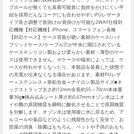
プホールが無くても装着可能首に負担をかけにくい平
紐を採用どんなコーデにも合わせやすいPUレザータ
イプ長さ調整で首掛けor肩掛けが可能な2WAY仕様対
応機種【対応機種】iPhone、スマートフォン各種
【対応ケース】ケース背面が硬い素材のケース/ハイ
ブリッドケース/ケーブル穴が中央に開口されている
ケース※シリコン製および柔らかい素材・薄型のケー
スは使用できません。※ケースや端末によっては、ケ
ースが外れやすくなったり、本製品を装着した状態で
の充電が出来なくなる場合があります。素材PUレザ
ー＋ステンレス＋亜鉛合金＋ナイロン製品サイズ■ネ
ックストラップ太さ約12mm全長約55～70cm本体重
量36g■挟み込みシート厚さ約0.67mmオゾン水はニオ
イや菌の原因物質を瞬時に酸化させることで原因物質
を分解します。オゾン水は使用後に水に戻るため、ア
ルコールや薬品などのように残留性がなく安全で、お
部屋の消臭・除菌はもちろん、ペットや子供のおもち