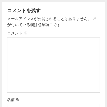
a
v
コメントを残す
メールアドレスが公開されることはありません。
※
i
が付いている欄は必須項目です
g
コメント
※
a
t
i
o
n
名前
※