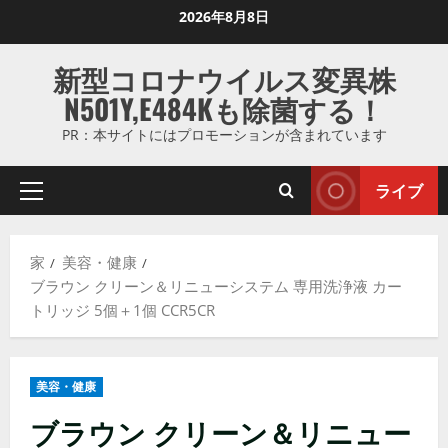
コ
2026年8月8日
ン
テ
新型コロナウイルス変異株
ン
N501Y,E484Kも除菌する！
ツ
に
PR：本サイトにはプロモーションが含まれています
ス
キ
ライブ
プ
ッ
ラ
プ
イ
し
家
美容・健康
マ
ま
ブラウン クリーン＆リニューシステム 専用洗浄液 カー
リ
す
トリッジ 5個＋1個 CCR5CR
メ
ニ
ュ
美容・健康
ー
ブラウン クリーン＆リニュー