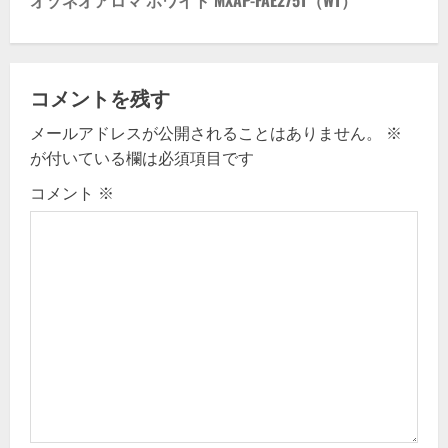
オゾネオアロマ ホワイト MXAP-FAE275T（WT）
n
a
v
コメントを残す
メールアドレスが公開されることはありません。
※
i
が付いている欄は必須項目です
g
コメント
※
a
t
i
o
n