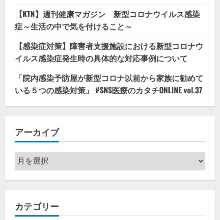
【KTN】週刊健康マガジン 新型コロナウイルス感染
症～生活の中で気を付けること～
【感染症対策】障害者支援施設における新型コロナウ
イルス感染症発生時の具体的な対応事例について
「院内感染予防屋が新型コロナ以前から家族に勧めて
いる５つの感染対策」 #SNS医療のカタチONLINE vol.37
アーカイブ
ア
ー
カ
イ
カテゴリー
ブ