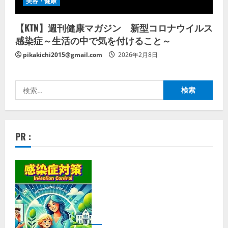
美容・健康
【KTN】週刊健康マガジン 新型コロナウイルス
感染症～生活の中で気を付けること～
pikakichi2015@gmail.com
2026年2月8日
検
索:
PR :