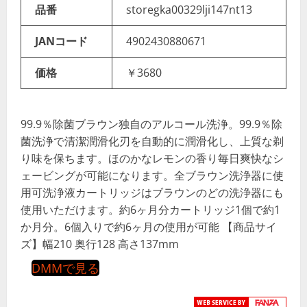
品番
storegka00329lji147nt13
JANコード
4902430880671
価格
￥3680
99.9％除菌ブラウン独自のアルコール洗浄。99.9％除
菌洗浄で清潔潤滑化刃を自動的に潤滑化し、上質な剃
り味を保ちます。ほのかなレモンの香り毎日爽快なシ
ェービングが可能になります。全ブラウン洗浄器に使
用可洗浄液カートリッジはブラウンのどの洗浄器にも
使用いただけます。約6ヶ月分カートリッジ1個で約1
か月分。6個入りで約6ヶ月の使用が可能 【商品サイ
ズ】幅210 奥行128 高さ137mm
DMMで見る