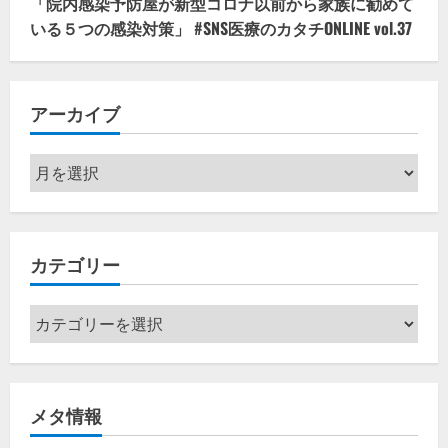
「院内感染予防屋が新型コロナ以前から家族に勧めて
いる５つの感染対策」 #SNS医療のカタチONLINE vol.37
アーカイブ
ア
ー
カ
イ
カテゴリー
ブ
カ
テ
ゴ
リ
メタ情報
ー