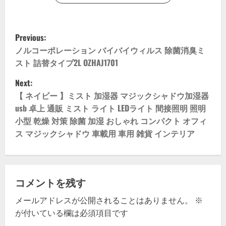
P
Previous:
o
ノルコーポレーション バイバイウィルス 除菌消臭ミ
スト 詰替タイプ2L OZHAJ1701
s
Next:
t
【 ネイビー 】ミスト 加湿器 マジックシャドウ加湿器
usb 卓上 通販 ミスト ライト LEDライト 間接照明 照明
n
小型 乾燥 対策 除菌 加湿 おしゃれ コンパクト オフィ
ス マジックシャドウ 車載用 車用 雑貨 インテリア
a
v
i
コメントを残す
g
メールアドレスが公開されることはありません。
※
が付いている欄は必須項目です
a