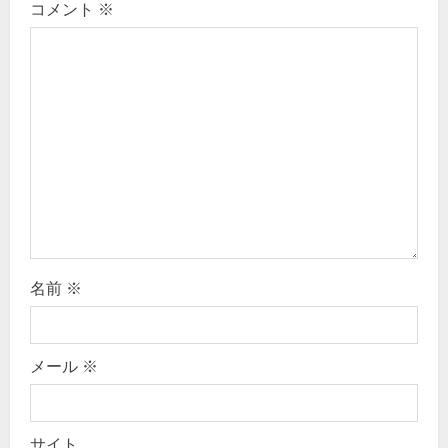
コメント
※
t
i
o
n
名前
※
メール
※
サイト