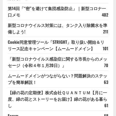
第14回「“密”を避けて集団感染防止」｜新型コロナ一
口メモ
402
新型コロナウイルス対策には、タンク入り除菌水を準
備しよう!
211
Cookie同意管理ツール「STRIGHT」取り扱い開始＆リ
リース記念キャンペーン【ムームードメイン】
101
「新型コロナウイルス感染症に関する市長からのメッ
セージ（令和４年１月20日）」
70
ムームードメインがつながらない？問題解決のステッ
プを簡単解説！
63
【緑の花の定期便】株式会社ＱＵＡＮＴＵＭ【月に一
度、緑の花とストーリーをお届け】緑の花がある暮ら
し
61
Forum
58