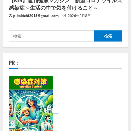
【KTN】週刊健康マガジン 新型コロナウイルス
感染症～生活の中で気を付けること～
pikakichi2015@gmail.com
2026年2月8日
検
索:
PR :