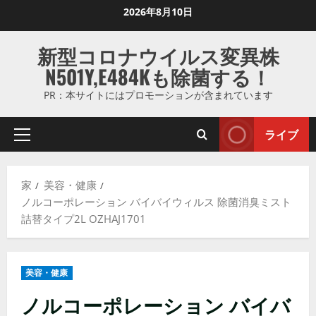
コ
2026年8月10日
ン
テ
新型コロナウイルス変異株
ン
N501Y,E484Kも除菌する！
ツ
に
PR：本サイトにはプロモーションが含まれています
ス
キ
ライブ
プ
ッ
ラ
プ
イ
し
家
美容・健康
マ
ま
ノルコーポレーション バイバイウィルス 除菌消臭ミスト
リ
す
詰替タイプ2L OZHAJ1701
メ
ニ
ュ
美容・健康
ー
ノルコーポレーション バイバ