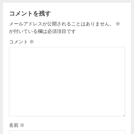
a
v
コメントを残す
メールアドレスが公開されることはありません。
※
i
が付いている欄は必須項目です
g
コメント
※
a
t
i
o
n
名前
※