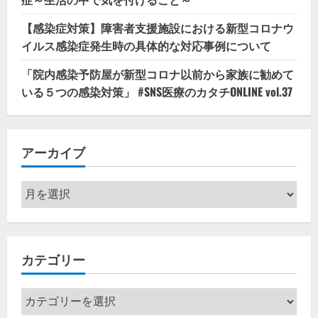
【感染症対策】障害者支援施設における新型コロナウ
イルス感染症発生時の具体的な対応事例について
「院内感染予防屋が新型コロナ以前から家族に勧めて
いる５つの感染対策」 #SNS医療のカタチONLINE vol.37
アーカイブ
ア
ー
カ
イ
カテゴリー
ブ
カ
テ