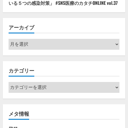
いる５つの感染対策」 #SNS医療のカタチONLINE vol.37
アーカイブ
ア
ー
カ
イ
カテゴリー
ブ
カ
テ
ゴ
リ
メタ情報
ー