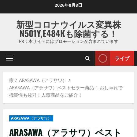
コ
2026年8月8日
ン
テ
新型コロナウイルス変異株
ン
N501Y,E484Kも除菌する！
ツ
に
PR：本サイトにはプロモーションが含まれています
ス
キ
ライブ
プ
ッ
ラ
プ
イ
し
家
ARASAWA（アラサワ）
マ
ま
ARASAWA（アラサワ）ベストセラー商品！ おしゃれで
リ
す
機能性も抜群！人気商品をご紹介！
メ
ニ
ュ
ARASAWA（アラサワ）
ー
ARASAWA（アラサワ）ベスト