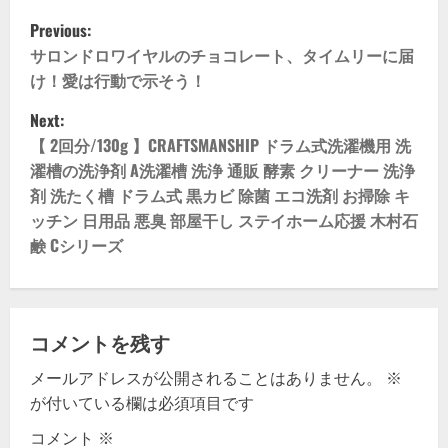
P
Previous:
o
サロンドロワイヤルのチョコレート、タイムリーに届
け！愛は行動で示そう！
s
Next:
t
【 2回分/130g 】CRAFTSMANSHIP ドラム式洗濯機用 洗
濯槽の洗浄剤 A洗濯槽 洗浄 通販 酵素 クリーナー 洗浄
n
剤 洗たく槽 ドラム式 黒カビ 除菌 エコ洗剤 お掃除 キ
ッチン 日用品 悪臭 部屋干し ステイホーム応援 木村石
a
鹸 Cシリーズ
v
i
コメントを残す
g
メールアドレスが公開されることはありません。
※
a
が付いている欄は必須項目です
t
コメント
※