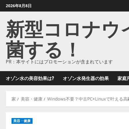
コ
2026年8月8日
ン
新型コロナウイル
テ
ン
ツ
菌する！
に
ス
キ
ッ
PR：本サイトにはプロモーションが含まれています
プ
し
オゾン水の美容効果は?
オゾン水発生器の効果
家庭
ま
す
家
美容・健康
Windows不要？中古PC×Linuxで叶
美容・健康