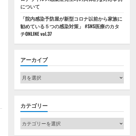
について
「院内感染予防屋が新型コロナ以前から家族に
勧めている５つの感染対策」 #SNS医療のカタ
チONLINE vol.37
アーカイブ
ア
ー
カ
イ
カテゴリー
ブ
カ
テ