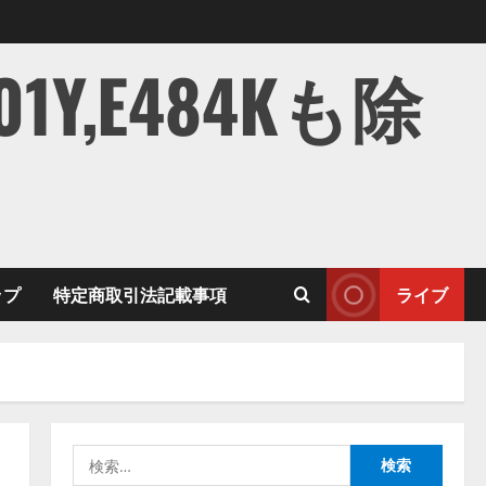
,E484Kも除
ップ
特定商取引法記載事項
ライブ
検
索: