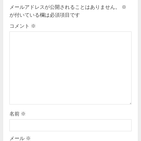
i
メールアドレスが公開されることはありません。
※
g
が付いている欄は必須項目です
コメント
※
a
t
i
o
n
名前
※
メール
※