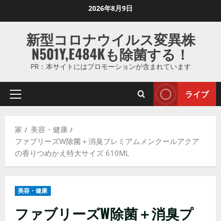
コ
2026年8月9日
ン
テ
新型コロナウイルス変異株
ン
N501Y,E484Kも除菌する！
ツ
に
PR：本サイトにはプロモーションが含まれています
ス
キ
ライブ
プ
ッ
ラ
プ
イ
し
家
美容・健康
マ
ま
ファブリーズW除菌＋消臭プレミアムメンクールアクア
リ
す
の香りつめかえ特大サイズ 610ML
メ
ニ
ュ
美容・健康
ー
ファブリーズW除菌＋消臭プ