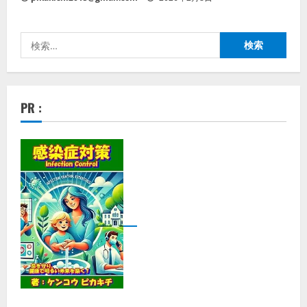
検
索:
PR :