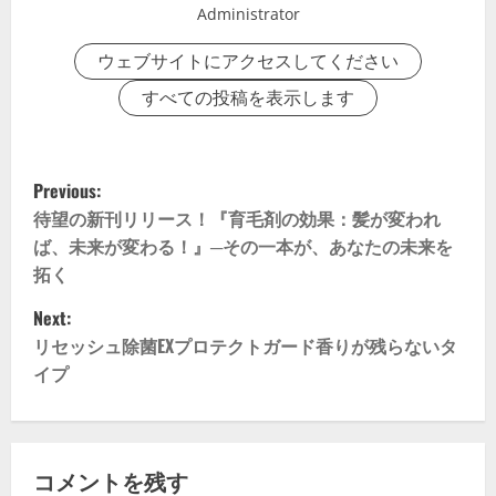
Administrator
ウェブサイトにアクセスしてください
すべての投稿を表示します
P
Previous:
o
待望の新刊リリース！『育毛剤の効果：髪が変われ
ば、未来が変わる！』─その一本が、あなたの未来を
s
拓く
t
Next:
リセッシュ除菌EXプロテクトガード香りが残らないタ
n
イプ
a
v
コメントを残す