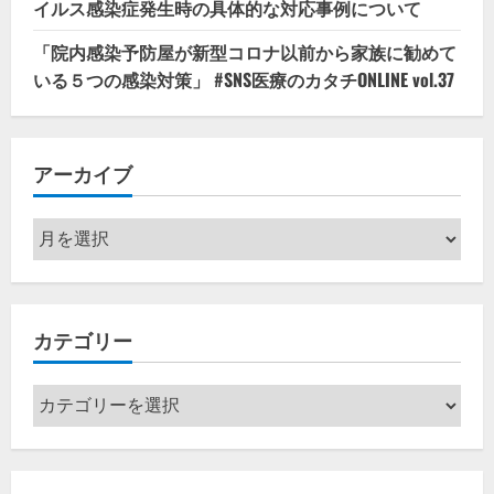
イルス感染症発生時の具体的な対応事例について
「院内感染予防屋が新型コロナ以前から家族に勧めて
いる５つの感染対策」 #SNS医療のカタチONLINE vol.37
アーカイブ
ア
ー
カ
イ
カテゴリー
ブ
カ
テ
ゴ
リ