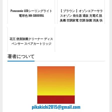
Panasonic LEDシーリングライト
【 ブラウン 】オゾンエアーサラ
電球色 HH-SB0095L
スオゾン 発生器 通販 充電式 脱
臭機 空調家電 空調 除菌 消臭 快
適 空間 空気清浄機 家庭用 臭い
消し 小型 持ち運び ポータブル
ペット トイレ タバコ オゾン...
花王 便座除菌クリーナー ディス
ペンサー スペアカートリッジ
著者について
pikakichi2015@gmail.com