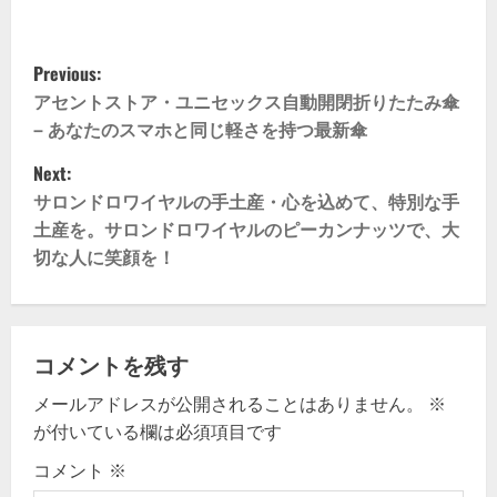
P
Previous:
o
アセントストア・ユニセックス自動開閉折りたたみ傘
– あなたのスマホと同じ軽さを持つ最新傘
s
Next:
t
サロンドロワイヤルの手土産・心を込めて、特別な手
土産を。サロンドロワイヤルのピーカンナッツで、大
n
切な人に笑顔を！
a
v
コメントを残す
i
メールアドレスが公開されることはありません。
※
g
が付いている欄は必須項目です
コメント
※
a