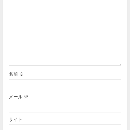
t
i
o
n
名前
※
メール
※
サイト