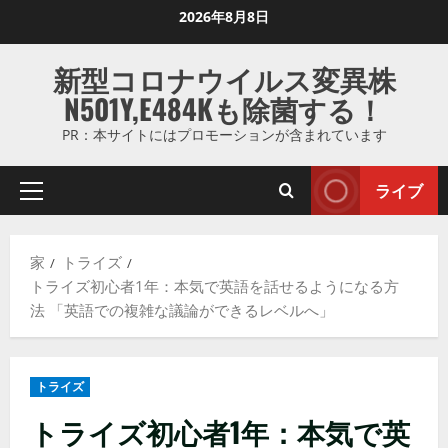
コ
2026年8月8日
ン
テ
新型コロナウイルス変異株
ン
N501Y,E484Kも除菌する！
ツ
に
PR：本サイトにはプロモーションが含まれています
ス
キ
ライブ
プ
ッ
ラ
プ
イ
し
家
トライズ
マ
ま
トライズ初心者1年：本気で英語を話せるようになる方
リ
す
法 「英語での複雑な議論ができるレベルへ」
メ
ニ
ュ
トライズ
ー
トライズ初心者1年：本気で英