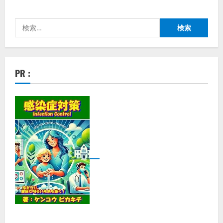
検
索:
PR :