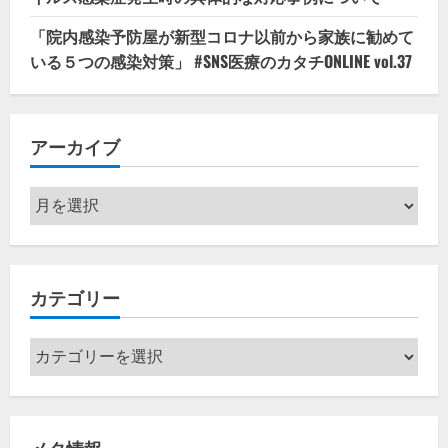
「院内感染予防屋が新型コロナ以前から家族に勧めて
いる５つの感染対策」 #SNS医療のカタチONLINE vol.37
アーカイブ
ア
ー
カ
イ
カテゴリー
ブ
カ
テ
ゴ
リ
メタ情報