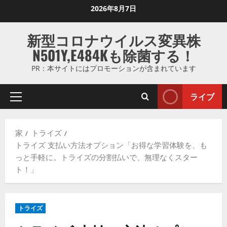
コ
2026年8月7日
ン
テ
新型コロナウイルス変異株
ン
N501Y,E484Kも除菌する！
ツ
に
PR：本サイトにはプロモーションが含まれています
ス
キ
ライブ
プ
ッ
ラ
プ
イ
し
家
トライズ
マ
ま
トライズ 支払い方法オプション「お得な学習体験を、も
リ
す
っと手軽に。トライズの分割払いで、無理なくスター
メ
ト！」
ニ
ュ
ー
トライズ