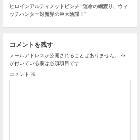
t
ヒロインアルティメットピンチ “運命の綱渡り、ウィ
ッチハンター対魔界の巨大陰謀！”
n
a
v
コメントを残す
メールアドレスが公開されることはありません。
※
i
が付いている欄は必須項目です
g
コメント
※
a
t
i
o
n