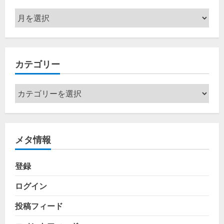
ア
ー
カ
イ
カテゴリー
ブ
カ
テ
ゴ
リ
メタ情報
ー
登録
ログイン
投稿フィード