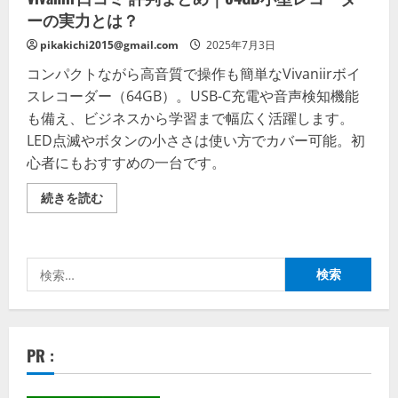
ーの実力とは？
pikakichi2015@gmail.com
2025年7月3日
コンパクトながら高音質で操作も簡単なVivaniirボイ
スレコーダー（64GB）。USB-C充電や音声検知機能
も備え、ビジネスから学習まで幅広く活躍します。
LED点滅やボタンの小ささは使い方でカバー可能。初
心者にもおすすめの一台です。
Vivaniir
続きを読む
口
コ
ミ
評
判
検
ま
と
索:
め
｜
64GB
小
型
PR :
レ
コ
ー
ダ