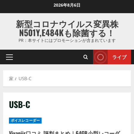
コ
2026年8月6日
ン
テ
新型コロナウイルス変異株
ン
N501Y,E484Kも除菌する！
ツ
に
PR：本サイトにはプロモーションが含まれています
ス
キ
ライブ
プ
ッ
ラ
プ
イ
し
家
USB-C
マ
ま
リ
す
メ
USB-C
ニ
ュ
ー
ボイスレコーダー
Vivaniir口コミ 評判まとめ｜64GB小型レコーダ