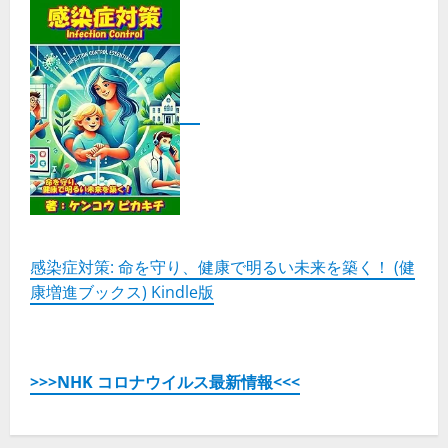
ー
の
実
力
と
は？
の
詳
細
を
ご
覧
く
だ
さ
い
感染症対策: 命を守り、健康で明るい未来を築く！ (健
康増進ブックス) Kindle版
>>>NHK コロナウイルス最新情報<<<