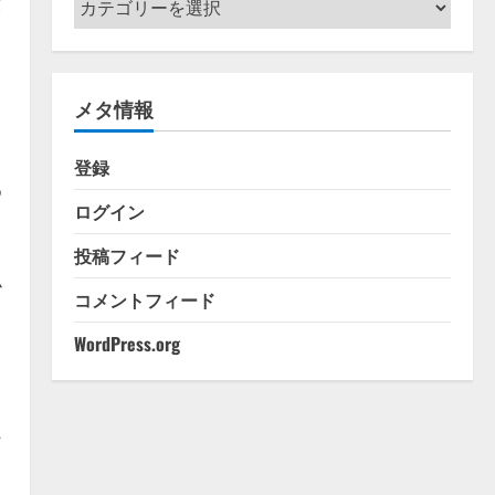
バ
テ
ゴ
リ
ト
メタ情報
ー
登録
め
ログイン
投稿フィード
小
コメントフィード
WordPress.org
レ
ジ