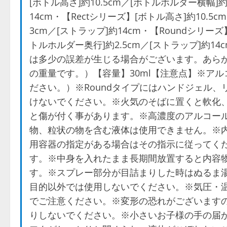
[ボトル高さ]約10.5cm／[ボトルホルダー横幅]約
14cm・【Rectシリーズ】[ボトル高さ]約10.5
3cm／[ストラップ]約14cm・【Roundシリー
トルホルダー奥行]約2.5cm／[ストラップ]約
は多少の誤差が生じる場合がございます。あらかじ
の重量です。）【容量】30ml【注意点】※ア
ださい。）※Roundタイプにはハンドジェル
けないでください。※火気のそばに置くと軟化
と傷が付く事があります。※高濃度のアルコー
物、粒状の物を含む液体は使用できません。※
用容器の指定がある場合はその指示に従ってく
す。※中身を入れたまま長期間放置すると内容
す。※スプレー部分が目詰まりした時はぬるま
目的以外では使用しないでください。※気圧・
でご注意ください。※変形の恐れがございます
りしないでください。※小さいお子様の手の届