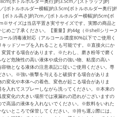
8cm[ボトルホルダー奥行]約3.5cm／[ストラップ]約
cm／[ボトルホルダー横幅]約3.5cm[ボトルホルダー奥行]
ズ】[ボトル高さ]約7cm／[ボトルホルダー横幅]約5cm[ボ
14cm※サイズは当店平置き実寸サイズです。実際の商品と
めご了承ください。【重量】約44g（※shellシリー
ルコール消毒液対応（アルコール濃度80%以下でご使用く
、リキッドソープを入れることも可能です。※直接火にか
、変質する場合があります。※たわし、磨き粉等で磨く
ルなど危険性の高い液体や成分の強い物、粘度の高い
内容物となる液体の注意表記に従いご使用ください。専
ださい。※強い衝撃を与えると破損する場合がありま
物の変化や本体への着色、変色が起こる場合がありま
湯を入れてスプレーしながら洗ってください。※本来の
温度変化の大きい場所では液漏れの恐れがございますの
ので高温の液体を入れないでください。※飲料をいれた
かないところで保管してください。※持ち運ぶ際には、