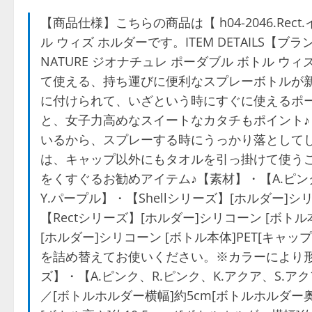
【商品仕様】こちらの商品は【 h04-2046.Rect
ル ウィズ ホルダーです。ITEM DETAILS【ブラ
NATURE ジオナチュレ ポーダブル ボトル 
て使える、持ち運びに便利なスプレーボトルが新
に付けられて、いざという時にすぐに使えるポ
と、女子力高めなスイートなカタチもポイント
いるから、スプレーする時にうっかり落として
は、キャップ以外にもタオルを引っ掛けて使う
をくすぐるお勧めアイテム♪【素材】・【A.ピンク
Y.パープル】・【Shellシリーズ】[ホルダー]シ
【Rectシリーズ】[ホルダー]シリコーン [ボトル
[ホルダー]シリコーン [ボトル本体]PET[キ
を詰め替えてお使いください。※カラーにより
ズ】・【A.ピンク、R.ピンク、K.アクア、S.アク
／[ボトルホルダー横幅]約5cm[ボトルホルダー奥行