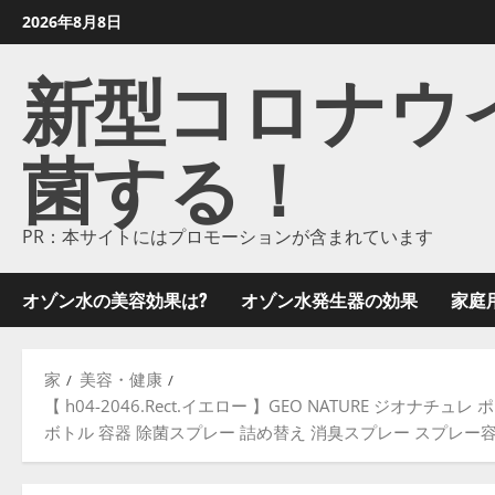
コ
2026年8月8日
ン
新型コロナウイル
テ
ン
ツ
菌する！
に
ス
キ
ッ
PR：本サイトにはプロモーションが含まれています
プ
し
オゾン水の美容効果は?
オゾン水発生器の効果
家庭
ま
す
家
美容・健康
【 h04-2046.Rect.イエロー 】GEO NATURE ジオ
ボトル 容器 除菌スプレー 詰め替え 消臭スプレー スプレー容