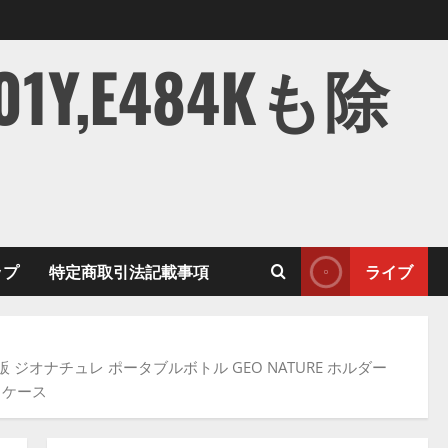
,E484Kも除
ップ
特定商取引法記載事項
ライブ
通販 ジオナチュレ ポータブルボトル GEO NATURE ホルダー
 ケース