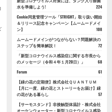
新型コロナウイルス対策には、タンク入り除菌
水を準備しよう!
224
約
Cookie同意管理ツール「STRIGHT」取り扱い開始
＆リリース記念キャンペーン【ムームードメイ
ズ
ン】
108
ムームードメインがつながらない？問題解決の
ステップを簡単解説！
72
「新型コロナウイルス感染症に関する市長から
のメッセージ（令和４年１月20日）」
68
Forum
61
【緑の花の定期便】株式会社ＱＵＡＮＴＵＭ
【月に一度、緑の花とストーリーをお届け】緑
の花がある暮らし
57
【サーモスタンド】非接触型体温計・株式会社
オーケンウォーター・新型コロナウイルス感染