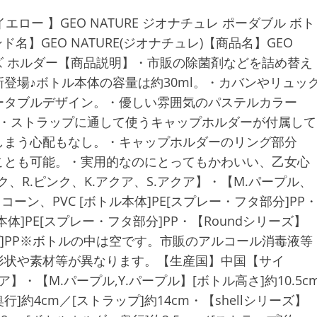
.イエロー 】GEO NATURE ジオナチュレ ポーダブル ボト
ンド名】GEO NATURE(ジオナチュレ)【商品名】GEO
ウィズ ホルダー【商品説明】・市販の除菌剤などを詰め替え
登場♪ボトル本体の容量は約30ml。・カバンやリュッ
ータブルデザイン。・優しい雰囲気のパステルカラー
♪・ストラップに通して使うキャップホルダーが付属して
しまう心配もなし。・キャップホルダーのリング部分
ことも可能。・実用的なのにとってもかわいい、乙女心
、R.ピンク、K.アクア、S.アクア】・【M.パープル、
リコーン、PVC [ボトル本体]PE[スプレー・フタ部分]PP
本体]PE[スプレー・フタ部分]PP・【Roundシリーズ】
ャップ]PP※ボトルの中は空です。市販のアルコール消毒液等
形状や素材等が異なります。【生産国】中国【サイ
ア】・【M.パープル,Y.パープル】[ボトル高さ]約10.5c
]約4cm／[ストラップ]約14cm・【shellシリーズ】