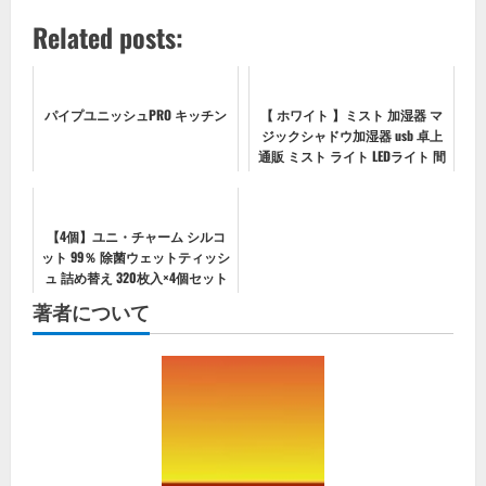
Related posts:
パイプユニッシュPRO キッチン
【 ホワイト 】ミスト 加湿器 マ
ジックシャドウ加湿器 usb 卓上
通販 ミスト ライト LEDライト 間
接照明 照明 小型 乾燥 対策 除菌
加湿 おしゃれ コンパクト オフ
ィス マジックシャドウ...
【4個】ユニ・チャーム シルコ
ット 99％ 除菌ウェットティッシ
ュ 詰め替え 320枚入×4個セット
著者について