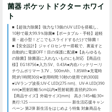
菌器 ポケットドクター ホワイ
ト
■【超強力除菌】強力な13個のUV LEDを搭載し、
10秒で最大99.9％除菌■【ポータブル・手軽】超軽
量・超小型！どこでもスライドするだけで除菌！
■【安全設計】ジャイロセンサー搭載で、裏返すと
自動的に電源OFF！目の保護に配慮■【あらゆるも
の除菌】除菌器に入れないものにも対応 【商品仕
様】EG18756●入力:5V、0.43A●内在バッテリー:リ
チウムポリマー 3.7V 、500mAh、1.85Wh●充電時
間:約1時間30分●使用時間:10秒の使用で約300回
●UVランプ波長:UV-C LED(275 nm)、UV-A LED(390
nm)●照射距離:5cm以内●照射範囲:直径約20cm
【商品サイズ】外箱サイズ(mm) 高さ:145×幅:30×
奥行:125 ---------------------------------- 新生活応援キャン
ペーン 第2弾 新生活をはじめよう特集 対象商品を