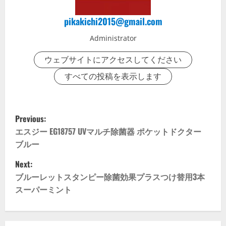
pikakichi2015@gmail.com
Administrator
ウェブサイトにアクセスしてください
すべての投稿を表示します
P
Previous:
o
エスジー EG18757 UVマルチ除菌器 ポケットドクター
ブルー
s
Next:
t
ブルーレットスタンピー除菌効果プラスつけ替用3本
スーパーミント
n
a