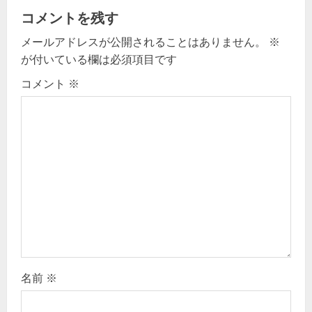
v
コメントを残す
メールアドレスが公開されることはありません。
※
i
が付いている欄は必須項目です
g
コメント
※
a
t
i
o
n
名前
※