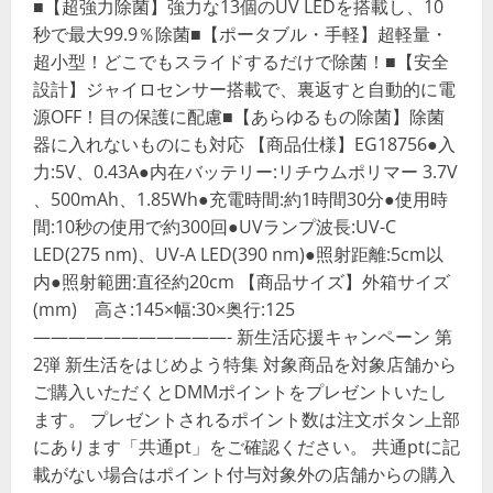
■【超強力除菌】強力な13個のUV LEDを搭載し、10
秒で最大99.9％除菌■【ポータブル・手軽】超軽量・
超小型！どこでもスライドするだけで除菌！■【安全
設計】ジャイロセンサー搭載で、裏返すと自動的に電
源OFF！目の保護に配慮■【あらゆるもの除菌】除菌
器に入れないものにも対応 【商品仕様】EG18756●入
力:5V、0.43A●内在バッテリー:リチウムポリマー 3.7V
、500mAh、1.85Wh●充電時間:約1時間30分●使用時
間:10秒の使用で約300回●UVランプ波長:UV-C
LED(275 nm)、UV-A LED(390 nm)●照射距離:5cm以
内●照射範囲:直径約20cm 【商品サイズ】外箱サイズ
(mm) 高さ:145×幅:30×奥行:125
———————————- 新生活応援キャンペーン 第
2弾 新生活をはじめよう特集 対象商品を対象店舗から
ご購入いただくとDMMポイントをプレゼントいたし
ます。 プレゼントされるポイント数は注文ボタン上部
にあります「共通pt」をご確認ください。 共通ptに記
載がない場合はポイント付与対象外の店舗からの購入