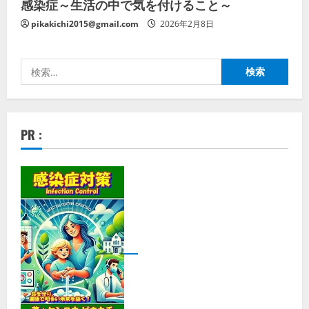
感染症～生活の中で気を付けること～
pikakichi2015@gmail.com
2026年2月8日
検
索:
PR :