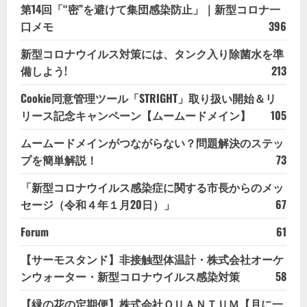
第14回「“密”を避けて集団感染防止」｜新型コロナ一
口メモ
396
新型コロナウイルス対策には、タンク入り除菌水を準
備しよう!
213
Cookie同意管理ツール「STRIGHT」取り扱い開始＆リ
リース記念キャンペーン【ムームードメイン】
105
ムームードメインがつながらない？問題解決のステッ
プを簡単解説！
73
「新型コロナウイルス感染症に関する市長からのメッ
セージ（令和４年１月20日）」
67
Forum
61
【サーモスタンド】非接触型体温計・株式会社オーケ
ンウォーター・新型コロナウイルス感染対策
58
【緑の花の定期便】株式会社ＱＵＡＮＴＵＭ【月に一