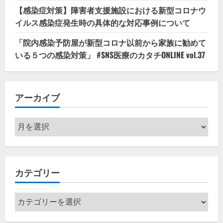
【感染症対策】障害者支援施設における新型コロナウ
イルス感染症発生時の具体的な対応事例について
「院内感染予防屋が新型コロナ以前から家族に勧めて
いる５つの感染対策」 #SNS医療のカタチONLINE vol.37
アーカイブ
ア
ー
カ
イ
カテゴリー
ブ
カ
テ
ゴ