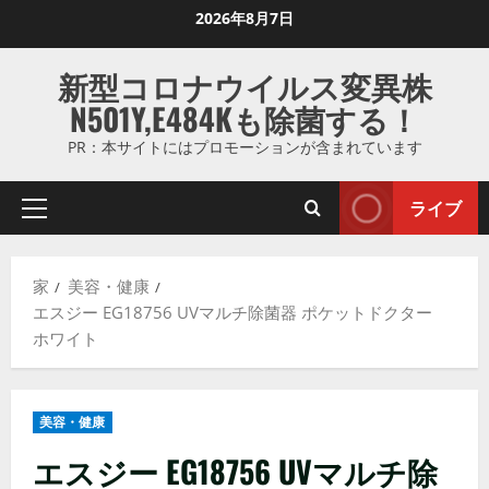
コ
2026年8月7日
ン
テ
新型コロナウイルス変異株
ン
N501Y,E484Kも除菌する！
ツ
に
PR：本サイトにはプロモーションが含まれています
ス
キ
ライブ
プ
ッ
ラ
プ
イ
し
家
美容・健康
マ
ま
エスジー EG18756 UVマルチ除菌器 ポケットドクター
リ
す
ホワイト
メ
ニ
ュ
美容・健康
ー
エスジー EG18756 UVマルチ除