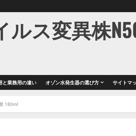
ス変異株N501Y
用と業務用の違い
オゾン水発生器の選び方
サイトマ
 180ml