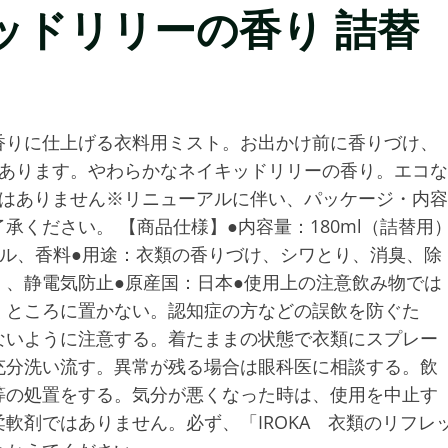
イキッドリリーの香り 詰替
香りに仕上げる衣料用ミスト。お出かけ前に香りづけ、
もあります。やわらかなネイキッドリリーの香り。エコな
ではありません※リニューアルに伴い、パッケージ・内容
ください。 【商品仕様】●内容量：180ml（詰替用
ル、香料●用途：衣類の香りづけ、シワとり、消臭、除
、静電気防止●原産国：日本●使用上の注意飲み物では
くところに置かない。認知症の方などの誤飲を防ぐた
ないように注意する。着たままの状態で衣類にスプレー
充分洗い流す。異常が残る場合は眼科医に相談する。飲
等の処置をする。気分が悪くなった時は、使用を中止す
軟剤ではありません。必ず、「IROKA 衣類のリフレ