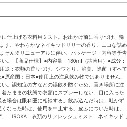
りに仕上げる衣料用ミスト。お出かけ前に香りづけ、帰
ります。やわらかなネイキッドリリーの香り。エコな詰め
りません※リニューアルに伴い、パッケージ・内容等予告
。 【商品仕様】●内容量：180ml（詰替用）●成分：
●用途：衣類の香りづけ、シワとり、消臭、除菌（すべ
●原産国：日本●使用上の注意飲み物ではありません。
ない。認知症の方などの誤飲を防ぐため、置き場所に注
。着たままの状態で衣類にスプレーしない。目に入った
残る場合は眼科医に相談する。飲み込んだ時は、吐かず
悪くなった時は、使用を中止する。皮ふについた時は、
、「IROKA 衣類のリフレッシュミスト ネイキッド