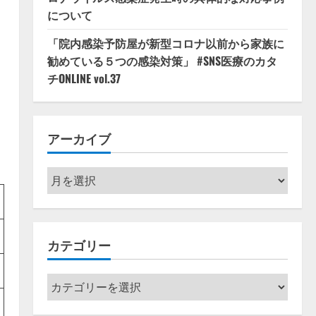
について
「院内感染予防屋が新型コロナ以前から家族に
勧めている５つの感染対策」 #SNS医療のカタ
チONLINE vol.37
アーカイブ
ア
ー
カ
イ
カテゴリー
ブ
カ
テ