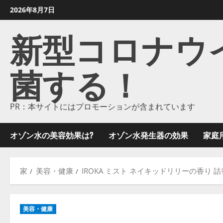
コ
2026年8月7日
ン
新型コロナウイル
テ
ン
ツ
菌する！
に
ス
キ
ッ
PR：本サイトにはプロモーションが含まれています
プ
し
オゾン水の美容効果は?
オゾン水発生器の効果
家庭
ま
す
家
美容・健康
IROKA ミスト ネイキッドリリーの香り 詰替
美容・健康