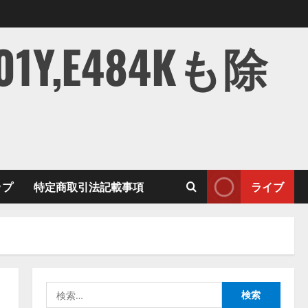
,E484Kも除
ップ
特定商取引法記載事項
ライブ
検
索: