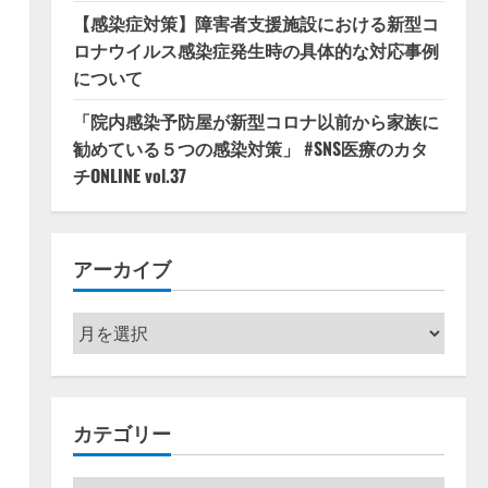
【感染症対策】障害者支援施設における新型コ
ロナウイルス感染症発生時の具体的な対応事例
について
「院内感染予防屋が新型コロナ以前から家族に
勧めている５つの感染対策」 #SNS医療のカタ
チONLINE vol.37
アーカイブ
ア
ー
カ
イ
カテゴリー
ブ