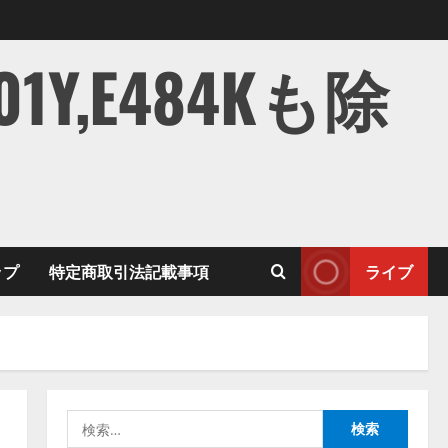
,E484Kも除
ップ
特定商取引法記載事項
ライブ
検
索: