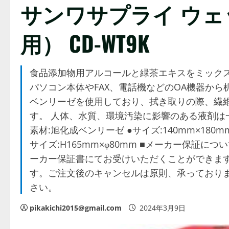
サンワサプライ ウ
用） CD-WT9K
食品添加物用アルコールと緑茶エキスをミック
パソコン本体やFAX、電話機などのOA機器か
ベンリーゼを使用しており、拭き取りの際、繊
す。 人体、水質、環境汚染に影響のある液剤は一切
素材:旭化成ベンリーゼ ●サイズ:140mm×18
サイズ:H165mm×φ80mm ■メーカー保証
ーカー保証書にてお受けいただくことができます
す。ご注文後のキャンセルは原則、承っておりま
さい。
pikakichi2015@gmail.com
2024年3月9日