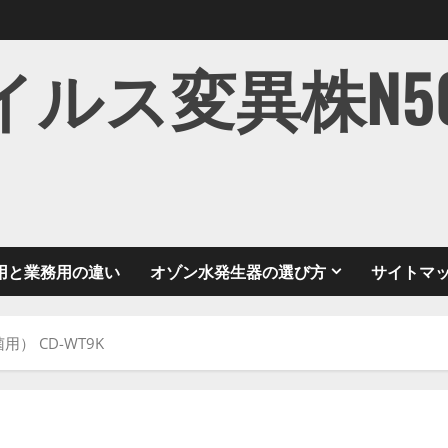
ス変異株N501Y
用と業務用の違い
オゾン水発生器の選び方
サイトマ
） CD-WT9K