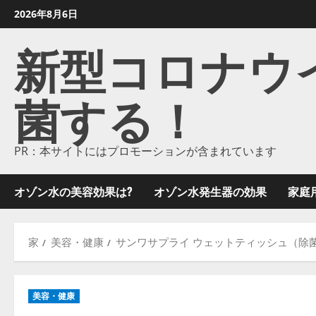
コ
2026年8月6日
ン
新型コロナウイル
テ
ン
ツ
菌する！
に
ス
キ
ッ
PR：本サイトにはプロモーションが含まれています
プ
し
オゾン水の美容効果は?
オゾン水発生器の効果
家庭
ま
す
家
美容・健康
サンワサプライ ウェットティッシュ（除菌用
美容・健康