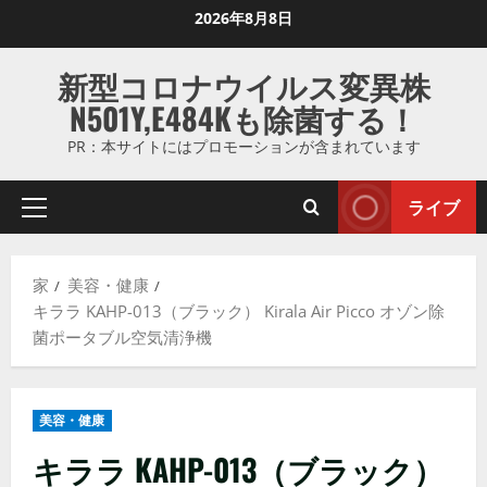
コ
2026年8月8日
ン
テ
新型コロナウイルス変異株
ン
N501Y,E484Kも除菌する！
ツ
に
PR：本サイトにはプロモーションが含まれています
ス
キ
ライブ
プ
ッ
ラ
プ
イ
し
家
美容・健康
マ
ま
キララ KAHP-013（ブラック） Kirala Air Picco オゾン除
リ
す
菌ポータブル空気清浄機
メ
ニ
ュ
美容・健康
ー
キララ KAHP-013（ブラック）