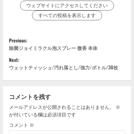
ウェブサイトにアクセスしてください
すべての投稿を表示します
P
Previous:
o
除菌ジョイミラクル泡スプレー 微香 本体
Next:
s
ウェットティッシュ/汚れ落とし/強力/ボトル/30枚
t
n
コメントを残す
a
メールアドレスが公開されることはありません。
※
v
が付いている欄は必須項目です
i
コメント
※