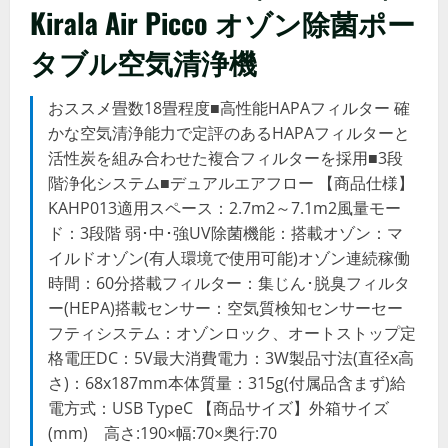
Kirala Air Picco オゾン除菌ポー
タブル空気清浄機
おススメ畳数18畳程度■高性能HAPAフィルター 確
かな空気清浄能力で定評のあるHAPAフィルターと
活性炭を組み合わせた複合フィルターを採用■3段
階浄化システム■デュアルエアフロー 【商品仕様】
KAHP013適用スペース：2.7m2～7.1m2風量モー
ド：3段階 弱･中･強UV除菌機能：搭載オゾン：マ
イルドオゾン(有人環境で使用可能)オゾン連続稼働
時間：60分搭載フィルター：集じん･脱臭フィルタ
ー(HEPA)搭載センサー：空気質検知センサーセー
フティシステム：オゾンロック、オートストップ定
格電圧DC：5V最大消費電力：3W製品寸法(直径x高
さ)：68x187mm本体質量：315g(付属品含まず)給
電方式：USB TypeC 【商品サイズ】外箱サイズ
(mm) 高さ:190×幅:70×奥行:70