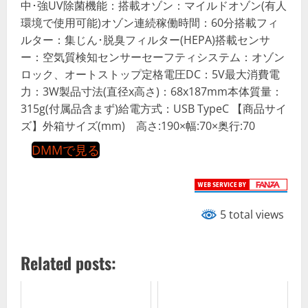
中･強UV除菌機能：搭載オゾン：マイルドオゾン(有人
環境で使用可能)オゾン連続稼働時間：60分搭載フィ
ルター：集じん･脱臭フィルター(HEPA)搭載センサ
ー：空気質検知センサーセーフティシステム：オゾン
ロック、オートストップ定格電圧DC：5V最大消費電
力：3W製品寸法(直径x高さ)：68x187mm本体質量：
315g(付属品含まず)給電方式：USB TypeC 【商品サイ
ズ】外箱サイズ(mm) 高さ:190×幅:70×奥行:70
DMMで見る
5 total views
Related posts: