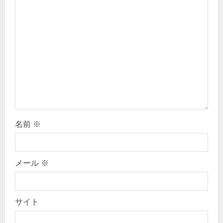
g
a
t
i
o
n
名前
※
メール
※
サイト