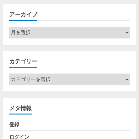
アーカイブ
ア
ー
カ
イ
カテゴリー
ブ
カ
テ
ゴ
リ
メタ情報
ー
登録
ログイン