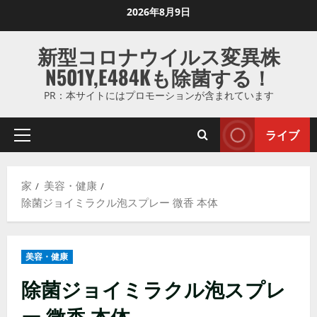
コ
2026年8月9日
ン
テ
新型コロナウイルス変異株
ン
N501Y,E484Kも除菌する！
ツ
に
PR：本サイトにはプロモーションが含まれています
ス
キ
ライブ
プ
ッ
ラ
プ
イ
し
家
美容・健康
マ
ま
除菌ジョイミラクル泡スプレー 微香 本体
リ
す
メ
ニ
美容・健康
ュ
ー
除菌ジョイミラクル泡スプレ
ー 微香 本体