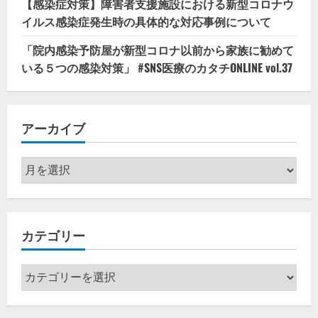
【感染症対策】障害者支援施設における新型コロナウ
イルス感染症発生時の具体的な対応事例について
「院内感染予防屋が新型コロナ以前から家族に勧めて
いる５つの感染対策」 #SNS医療のカタチONLINE vol.37
アーカイブ
ア
ー
カ
イ
カテゴリー
ブ
カ
テ
ゴ