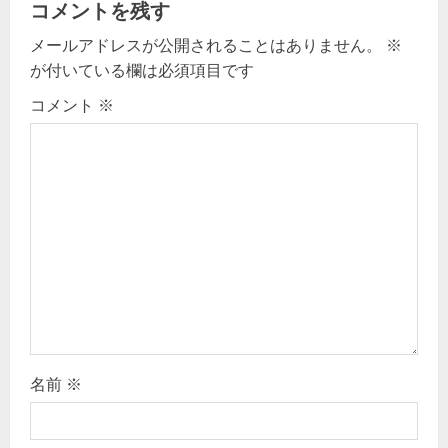
コメントを残す
v
メールアドレスが公開されることはありません。
※
が付いている欄は必須項目です
i
コメント
※
g
a
t
i
o
n
名前
※