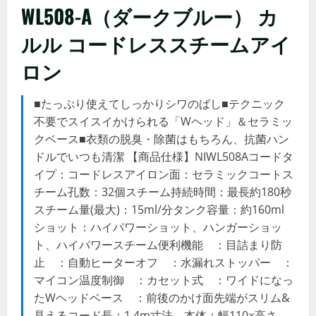
WL508-A（ダークブルー） カ
ルル コードレススチームアイ
ロン
■たっぷり使えてしっかりシワのばし■テクニック
不要でスイスイかけられる「Wヘッド」＆セラミッ
クベース■衣類の脱臭・除菌はもちろん、抗菌ハン
ドルでいつも清潔 【商品仕様】NIWL508Aコードタ
イプ：コードレスアイロン面：セラミックコートス
チーム孔数：32個スチーム持続時間：最長約180秒
スチーム量(最大)：15ml/分タンク容量：約160ml
ショット：ハイパワーショット、ハンガーショッ
ト、ハイパワースチーム便利機能 ：目詰まり防
止 ：自動ヒーターオフ ：水漏れストッパー ：
マイコン温度制御 ：カセット式 ：ワイドになっ
たWヘッドベース ：前後のかけ面先端がスリム&
見えるコード長：1.4m寸法 本体：幅110×高さ