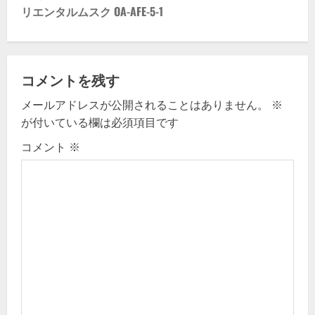
リエンタルムスク OA-AFE-5-1
n
a
v
コメントを残す
メールアドレスが公開されることはありません。
※
i
が付いている欄は必須項目です
g
コメント
※
a
t
i
o
n