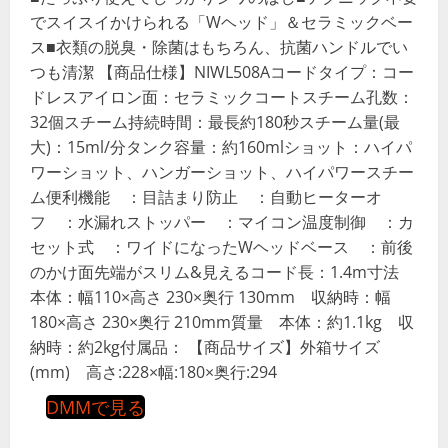
でスイスイかけられる「Wヘッド」＆セラミックベー
ス■衣類の脱臭・除菌はもちろん、抗菌ハンドルでい
つも清潔 【商品仕様】NIWL508Aコードタイプ：コー
ドレスアイロン面：セラミックコートスチーム孔数：
32個スチーム持続時間：最長約180秒スチーム量(最
大)：15ml/分タンク容量：約160mlショット：ハイパ
ワーショット、ハンガーショット、ハイパワースチー
ム便利機能 ：目詰まり防止 ：自動ヒーターオ
フ ：水漏れストッパー ：マイコン温度制御 ：カ
セット式 ：ワイドになったWヘッドベース ：前後
のかけ面先端がスリム&見えるコード長：1.4m寸法
本体：幅110×高さ 230×奥行 130mm 収納時：幅
180×高さ 230×奥行 210mm質量 本体：約1.1kg 収
納時：約2kg付属品： 【商品サイズ】外箱サイズ
(mm) 高さ:228×幅:180×奥行:294
DMMで見る