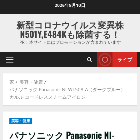
コ
2026年8月10日
ン
テ
新型コロナウイルス変異株
ン
N501Y,E484Kも除菌する！
ツ
に
PR：本サイトにはプロモーションが含まれています
ス
キ
ライブ
プ
ッ
ラ
プ
イ
し
家
美容・健康
マ
ま
パナソニック Panasonic NI-WL508-A（ダークブルー）
リ
す
カルル コードレススチームアイロン
メ
ニ
ュ
美容・健康
ー
パナソニック Panasonic NI-