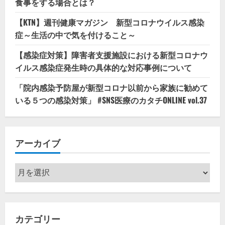
食事をする場合とは？
【KTN】週刊健康マガジン 新型コロナウイルス感染
症～生活の中で気を付けること～
【感染症対策】障害者支援施設における新型コロナウ
イルス感染症発生時の具体的な対応事例について
「院内感染予防屋が新型コロナ以前から家族に勧めて
いる５つの感染対策」 #SNS医療のカタチONLINE vol.37
アーカイブ
ア
ー
カ
イ
カテゴリー
ブ