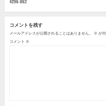
4296-062
s
t
コメントを残す
n
メールアドレスが公開されることはありません。
※
が付
a
コメント
※
v
i
g
a
t
i