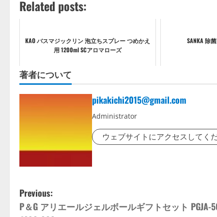
Related posts:
KAO バスマジックリン 泡立ちスプレー つめかえ
SANKA 除
用 1200ml SCアロマローズ
著者について
pikakichi2015@gmail.com
Administrator
ウェブサイトにアクセスしてく
P
Previous:
P＆G アリエールジェルボールギフトセット PGJA-5
o