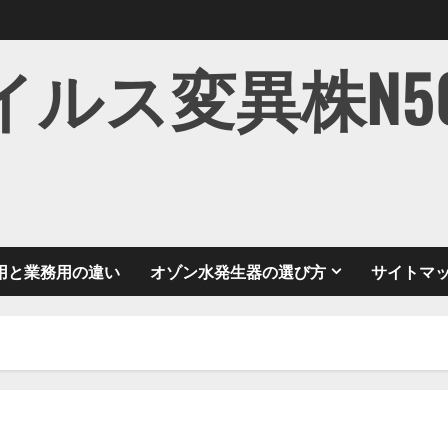
ス変異株N501Y
用と業務用の違い
オゾン水発生器の選び方
サイトマ