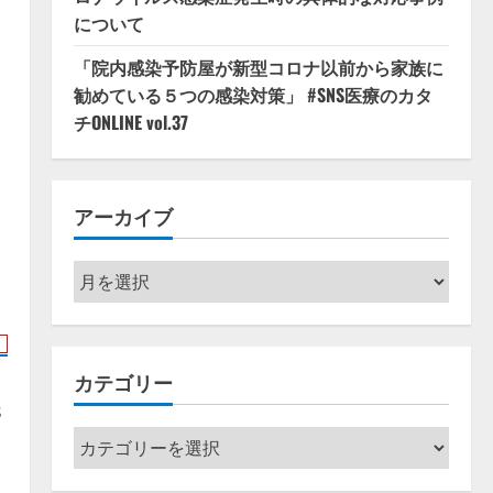
について
、
「院内感染予防屋が新型コロナ以前から家族に
勧めている５つの感染対策」 #SNS医療のカタ
チONLINE vol.37
アーカイブ
ア
ー
カ
イ
カテゴリー
ブ
s
カ
テ