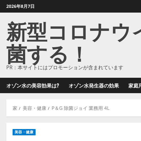
コ
2026年8月7日
ン
新型コロナウイル
テ
ン
ツ
菌する！
に
ス
キ
ッ
PR：本サイトにはプロモーションが含まれています
プ
し
オゾン水の美容効果は?
オゾン水発生器の効果
家庭
ま
す
家
美容・健康
P＆G 除菌ジョイ 業務用 4L
美容・健康