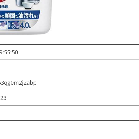
9:55:50
63qg0m2j2abp
123