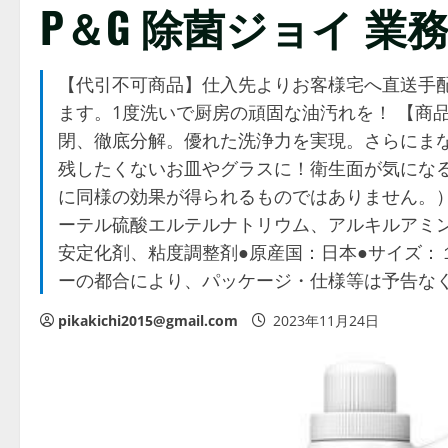
P＆G 除菌ジョイ 業務
【代引不可商品】仕入先よりお客様宅へ直送手
ます。1度洗いで厨房の頑固な油汚れを！ 【商
閉、徹底分解。優れた洗浄力を実現。さらにま
残したくないお皿やグラスに！衛生面が気にな
に同様の効果が得られるものではありません。）
ーテル硫酸エルテルナトリウム、アルキルアミ
安定化剤、粘度調整剤●原産国：日本●サイズ：
ーの都合により、パッケージ・仕様等は予告な
pikakichi2015@gmail.com
2023年11月24日