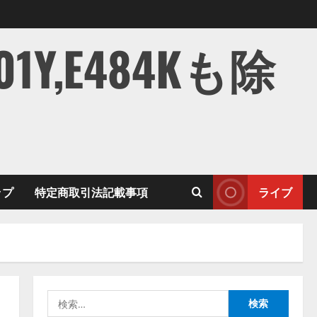
,E484Kも除
ップ
特定商取引法記載事項
ライブ
検
索: