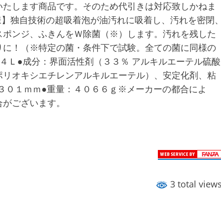
いたします商品です。そのため代引きは対応致しかねま
様】独自技術の超吸着泡が油汚れに吸着し、汚れを密閉
スポンジ、ふきんをＷ除菌（※）します。汚れを残した
りに！（※特定の菌・条件下で試験。全ての菌に同様の
４Ｌ●成分：界面活性剤（３３％ アルキルエーテル硫酸
ポリオキシエチレンアルキルエーテル）、安定化剤、粘
×３０１ｍｍ●重量：４０６６ｇ※メーカーの都合によ
合がございます。
3 total view