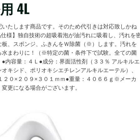
用 4L
配いたします商品です。そのため代引きは対応致しかね
品仕様】独自技術の超吸着泡が油汚れに吸着し、汚れを
な板、スポンジ、ふきんをＷ除菌（※）します。汚れを
る水まわりに！（※特定の菌・条件下で試験。全ての菌
●内容量：４Ｌ●成分：界面活性剤（３３％ アルキルエ
ンオキシド、ポリオキシエチレンアルキルエーテル）、
１２０×２０９×３０１ｍｍ●重量：４０６６ｇ※メーカ
く変更になる場合がございます。