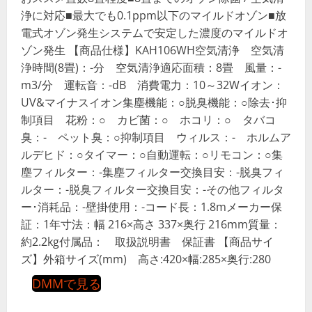
浄に対応■最大でも0.1ppm以下のマイルドオゾン■放
電式オゾン発生システムで安定した濃度のマイルドオ
ゾン発生 【商品仕様】KAH106WH空気清浄 空気清
浄時間(8畳)：-分 空気清浄適応面積：8畳 風量：-
m3/分 運転音：-dB 消費電力：10～32Wイオン：
UV&マイナスイオン集塵機能：○脱臭機能：○除去･抑
制項目 花粉：○ カビ菌：○ ホコリ：○ タバコ
臭：- ペット臭：○抑制項目 ウィルス：- ホルムア
ルデヒド：○タイマー：○自動運転：○リモコン：○集
塵フィルター：-集塵フィルター交換目安：-脱臭フィ
ルター：-脱臭フィルター交換目安：-その他フィルタ
ー･消耗品：-壁掛使用：-コード長：1.8mメーカー保
証：1年寸法：幅 216×高さ 337×奥行 216mm質量：
約2.2kg付属品： 取扱説明書 保証書 【商品サイ
ズ】外箱サイズ(mm) 高さ:420×幅:285×奥行:280
DMMで見る