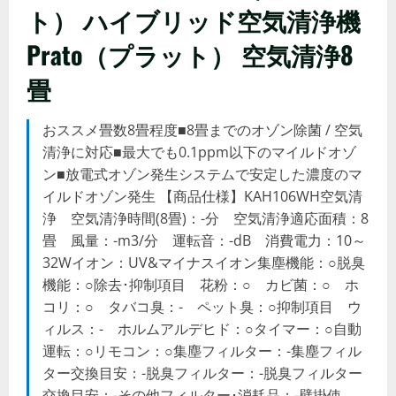
ト） ハイブリッド空気清浄機
Prato（プラット） 空気清浄8
畳
おススメ畳数8畳程度■8畳までのオゾン除菌 / 空気
清浄に対応■最大でも0.1ppm以下のマイルドオゾ
ン■放電式オゾン発生システムで安定した濃度のマ
イルドオゾン発生 【商品仕様】KAH106WH空気清
浄 空気清浄時間(8畳)：-分 空気清浄適応面積：8
畳 風量：-m3/分 運転音：-dB 消費電力：10～
32Wイオン：UV&マイナスイオン集塵機能：○脱臭
機能：○除去･抑制項目 花粉：○ カビ菌：○ ホ
コリ：○ タバコ臭：- ペット臭：○抑制項目 ウ
ィルス：- ホルムアルデヒド：○タイマー：○自動
運転：○リモコン：○集塵フィルター：-集塵フィル
ター交換目安：-脱臭フィルター：-脱臭フィルター
交換目安：-その他フィルター･消耗品：-壁掛使