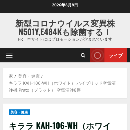
コ
2026年8月8日
ン
テ
新型コロナウイルス変異株
ン
N501Y,E484Kも除菌する！
ツ
に
PR：本サイトにはプロモーションが含まれています
ス
キ
ライブ
プ
ッ
ラ
プ
イ
し
家
美容・健康
マ
ま
キララ KAH-106-WH（ホワイト） ハイブリッド空気清
リ
す
浄機 Prato（プラット） 空気清浄8畳
メ
ニ
ュ
美容・健康
ー
キララ KAH-106-WH（ホワイ