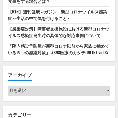
食事をする場合とは？
【KTN】週刊健康マガジン 新型コロナウイルス感染
症～生活の中で気を付けること～
【感染症対策】障害者支援施設における新型コロナウ
イルス感染症発生時の具体的な対応事例について
「院内感染予防屋が新型コロナ以前から家族に勧めて
いる５つの感染対策」 #SNS医療のカタチONLINE vol.37
アーカイブ
ア
ー
カ
イ
カテゴリー
ブ