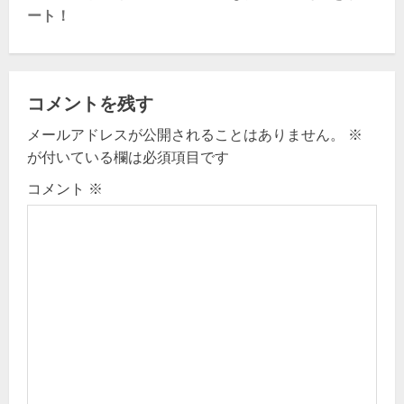
ート！
n
a
v
コメントを残す
メールアドレスが公開されることはありません。
※
i
が付いている欄は必須項目です
g
コメント
※
a
t
i
o
n