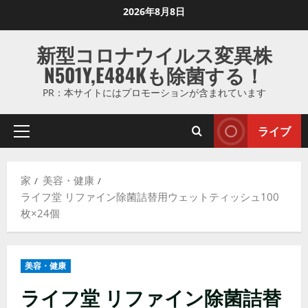
コ
2026年8月8日
ン
テ
新型コロナウイルス変異株
ン
N501Y,E484Kも除菌する！
ツ
に
PR：本サイトにはプロモーションが含まれています
ス
キ
ライブ
プ
ッ
ラ
プ
イ
し
家
美容・健康
マ
ま
ライフ堂 リファイン除菌詰替用ウェットティッシュ100
リ
す
枚×24個
メ
ニ
ュ
美容・健康
ー
ライフ堂 リファイン除菌詰替