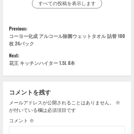
すべての投稿を表示します
P
Previous:
o
コーヨー化成 アルコール除菌ウェットタオル 詰替 100
枚 24パック
s
Next:
t
花王 キッチンハイター 1.5L 8本
n
a
コメントを残す
v
メールアドレスが公開されることはありません。
※
が付いている欄は必須項目です
i
コメント
※
g