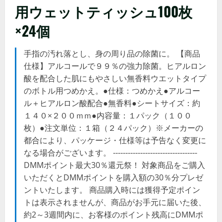
用ウェットティッシュ100枚
×24個
手指の汚れ落とし、身の周り品の除菌に。 【商品
仕様】アルコールで９９％の強力除菌。ヒアルロン
酸を配合した肌にもやさしい無香料ウエットタイプ
のボトル用つめかえ。●仕様：つめかえ●アルコー
ル＋ヒアルロン酸配合●無香料●シートサイズ：約
１４０×２００ｍｍ●内容量：１パック（１００
枚）●注文単位：１箱（２４パック）※メーカーの
都合により、パッケージ・仕様等は予告なく変更に
なる場合がございます。 ----------------------------------
DMMポイント最大30％還元祭！ 対象商品をご購入
いただくとDMMポイントを購入額の30％分プレゼ
ントいたします。 商品購入時には獲得予定ポイン
トは表示されませんが、商品がお手元に届いた後、
約2～3週間内に、お客様のポイント残高にDMMポ