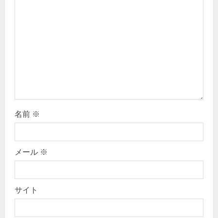
a
t
i
o
n
名前
※
メール
※
サイト