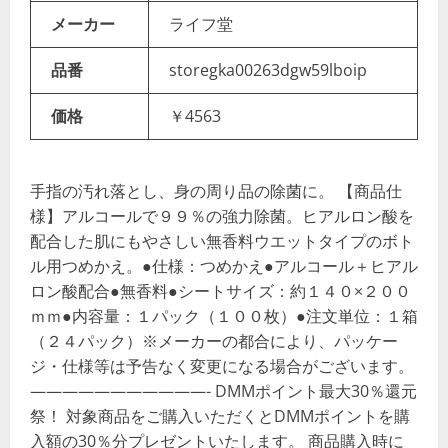
メーカー
ライフ堂
品番
storegka00263dgw59lboip
価格
￥4563
手指の汚れ落とし、身の周り品の除菌に。 【商品仕
様】アルコールで９９％の強力除菌。ヒアルロン酸を
配合した肌にもやさしい無香料ウエットタイプのボト
ル用つめかえ。●仕様：つめかえ●アルコール＋ヒアル
ロン酸配合●無香料●シートサイズ：約１４０×２００
ｍｍ●内容量：１パック（１００枚）●注文単位：１箱
（２４パック）※メーカーの都合により、パッケー
ジ・仕様等は予告なく変更になる場合がございます。
———————————- DMMポイント最大30％還元
祭！ 対象商品をご購入いただくとDMMポイントを購
入額の30％分プレゼントいたします。 商品購入時に