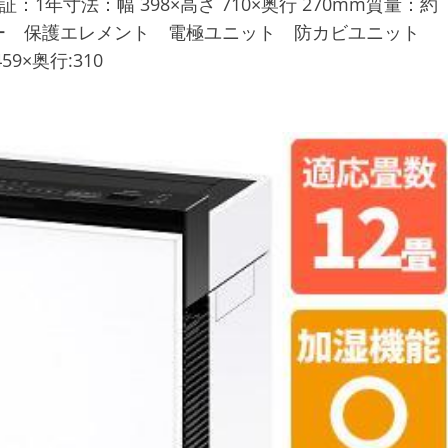
証：1年寸法：幅 398×高さ 710×奥行 270mm質量：約
ター 保護エレメント 電極ユニット 防カビユニット
9×奥行:310