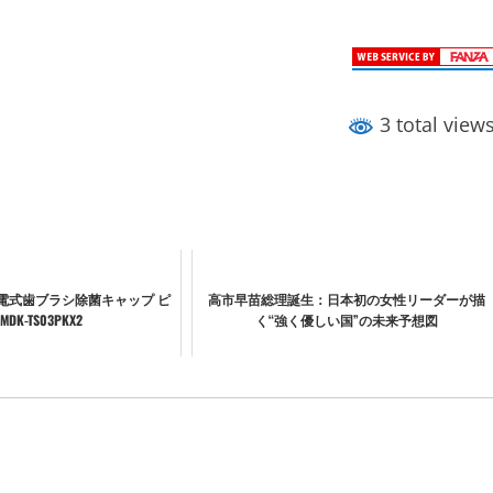
3 total view
 充電式歯ブラシ除菌キャップ ピ
高市早苗総理誕生：日本初の女性リーダーが描
MDK-TS03PKX2
く“強く優しい国”の未来予想図