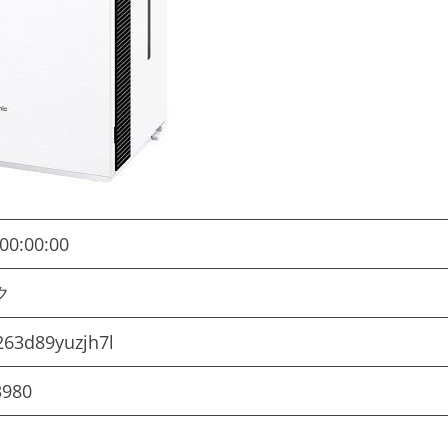
00:00:00
ック
263d89yuzjh7l
3980