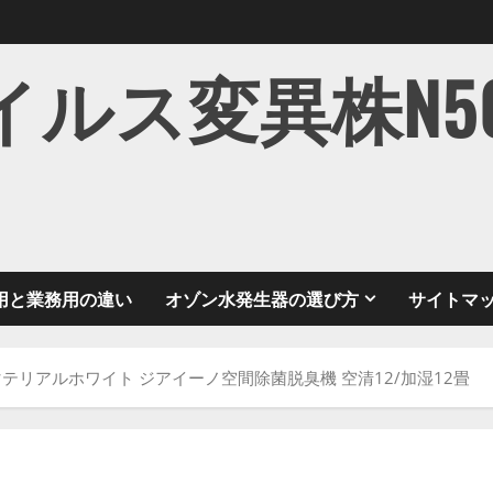
ス変異株N501Y
用と業務用の違い
オゾン水発生器の選び方
サイトマ
0-WZ マテリアルホワイト ジアイーノ空間除菌脱臭機 空清12/加湿12畳