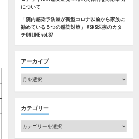
について
「院内感染予防屋が新型コロナ以前から家族に
勧めている５つの感染対策」 #SNS医療のカタ
チONLINE vol.37
アーカイブ
ア
ー
カ
イ
カテゴリー
ブ
カ
テ