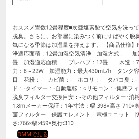
おススメ畳数12畳程度■次亜塩素酸で空気を洗っ
脱臭。さらに、お部屋に染みつく前にすばやく脱
気になる季節は加湿量を抑えます。 【商品仕様】FM
浄適応面積：12畳加湿空気清浄 加湿方式：- 加湿
畳 加湿適応面積 プレハブ：12畳 木造：7畳 風
力：8～22W 加湿能力：最大430mL/h タンク
目 花粉：- カビ菌：- ホコリ：- タバコ臭：
ド：-タイマー：-自動運転：○リモコン：-集塵フ
脱臭フィルター交換目安：-その他フィルター･消耗品
1.8mメーカー保証：1年寸法：幅 398×高さ 710
菌フィルター 保護エレメント 電極ユニット 防
さ:766×幅:459×奥行:310
DMMで見る