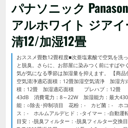
パナソニック Panasoni
アルホワイト ジアイ
清12/加湿12畳
おススメ畳数12畳程度■次亜塩素酸で空気を洗
と脱臭。さらに、お部屋に染みつく前にすばや
気が気になる季節は加湿量を抑えます。 【商品仕様
空気清浄適応面積：12畳加湿空気清浄 加湿方式
積：12畳 加湿適応面積 プレハブ：12畳 木造
43dB 消費電力：8～22W 加湿能力：最大43
能：○除去･抑制項目 花粉：- カビ菌：- ホ
ス：- ホルムアルデヒド：-タイマー：-自動運
目安：-脱臭フィルター：-脱臭フィルター交換目