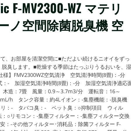
c F-MV2300-WZ マテリ
ーノ空間除菌脱臭機 空
って、お部屋を清潔空間に■ただよい続けるニオイをずっ
く脱臭します。■乾燥する季節はたっぷりうるおいを、
】FMV2300WZ空気清浄 空気清浄時間(8畳)：-分
：- 加湿空気清浄時間(8畳)：-分 加湿空気清浄適応
：7畳 風量：0.9～3.7m3/分 運転音：16～
0mL/h タンク容量：約4Lイオン：-集塵機能：-脱臭機
コリ：- タバコ臭：- ペット臭：○抑制項目 ウィル
転：○リモコン：-集塵フィルター：-集塵フィルター交換
安：-その他フィルター･消耗品：除菌フィルター F-