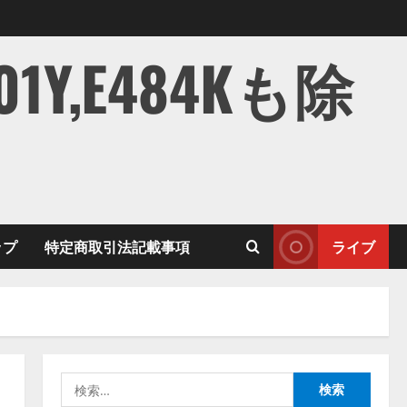
,E484Kも除
ップ
特定商取引法記載事項
ライブ
検
索: