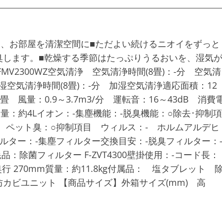
て、お部屋を清潔空間に■ただよい続けるニオイをずっと
臭します。■乾燥する季節はたっぷりうるおいを、湿気
V2300WZ空気清浄 空気清浄時間(8畳)：-分 空気清
空気清浄時間(8畳)：-分 加湿空気清浄適応面積：12
量：0.9～3.7m3/分 運転音：16～43dB 消費
容量：約4Lイオン：-集塵機能：-脱臭機能：○除去･抑制項
- ペット臭：○抑制項目 ウィルス：- ホルムアルデヒ
ィルター：-集塵フィルター交換目安：-脱臭フィルター：
：除菌フィルター F-ZVT4300壁掛使用：-コード長：
×奥行 270mm質量：約11.8kg付属品： 塩タブレット 
カビユニット 【商品サイズ】外箱サイズ(mm) 高