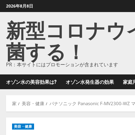
コ
2026年8月8日
ン
新型コロナウイル
テ
ン
ツ
菌する！
に
ス
キ
ッ
PR：本サイトにはプロモーションが含まれています
プ
し
オゾン水の美容効果は?
オゾン水発生器の効果
家庭
ま
す
家
美容・健康
パナソニック Panasonic F-MV230
美容・健康