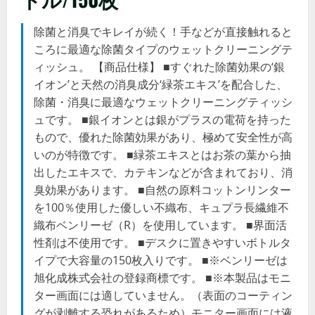
除菌と消臭でキレイが続く！手などが直接触れると
ころに最適な除菌タイプのウェットクリーニングテ
ィッシュ。 【商品仕様】 ■すぐれた除菌効果の‘銀
イオン’と天然の消臭成分‘緑茶エキス’を配合した、
除菌・消臭に最適なウェットクリーニングティッシ
ュです。 ■銀イオンとは銀がプラスの電荷を持った
もので、優れた除菌効果があり、極めて安全性が高
いのが特徴です。 ■緑茶エキスとはお茶の葉から抽
出したエキスで、カテキンなどが含まれており、消
臭効果があります。 ■自然の原料コットンリンター
を100％使用した優しい不織布、キュプラ長繊維不
織布ベンリーゼ（R）を使用しています。 ■界面活
性剤は不使用です。 ■デスクに置きやすいボトルタ
イプで大容量の150枚入りです。 ■※ベンリーゼは
旭化成株式会社の登録商標です。 ■※本製品はモニ
ター画面には適していません。（表面のコーティン
グが剥離する恐れがあるため）モニター画面には液