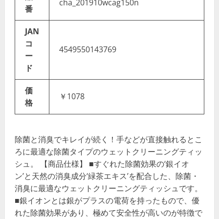
cha_201910wcag150n
番
JAN
コ
4549550143769
ー
ド
価
￥1078
格
除菌と消臭でキレイが続く！手などが直接触れるとこ
ろに最適な除菌タイプのウェットクリーニングティッ
シュ。 【商品仕様】 ■すぐれた除菌効果の‘銀イオ
ン’と天然の消臭成分‘緑茶エキス’を配合した、除菌・
消臭に最適なウェットクリーニングティッシュです。
■銀イオンとは銀がプラスの電荷を持ったもので、優
れた除菌効果があり、極めて安全性が高いのが特徴で