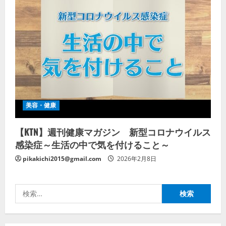
美容・健康
【KTN】週刊健康マガジン 新型コロナウイルス
感染症～生活の中で気を付けること～
pikakichi2015@gmail.com
2026年2月8日
検
索: