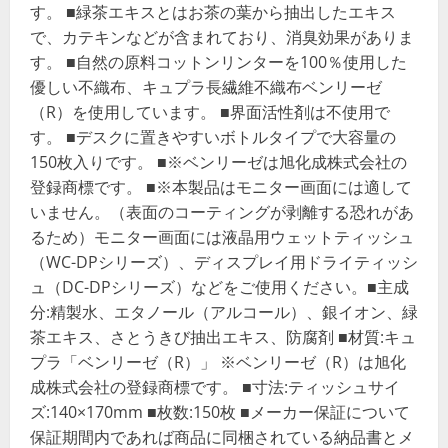
す。 ■緑茶エキスとはお茶の葉から抽出したエキス
で、カテキンなどが含まれており、消臭効果がありま
す。 ■自然の原料コットンリンターを100％使用した
優しい不織布、キュプラ長繊維不織布ベンリーゼ
（R）を使用しています。 ■界面活性剤は不使用で
す。 ■デスクに置きやすいボトルタイプで大容量の
150枚入りです。 ■※ベンリーゼは旭化成株式会社の
登録商標です。 ■※本製品はモニター画面には適して
いません。（表面のコーティングが剥離する恐れがあ
るため）モニター画面には液晶用ウェットティッシュ
（WC-DPシリーズ）、ディスプレイ用ドライティッシ
ュ（DC-DPシリーズ）などをご使用ください。■主成
分:精製水、エタノール（アルコール）、銀イオン、緑
茶エキス、さとうきび抽出エキス、防腐剤 ■材質:キュ
プラ「ベンリーゼ（R）」 ※ベンリーゼ（R）は旭化
成株式会社の登録商標です。 ■寸法:ティッシュサイ
ズ:140×170mm ■枚数:150枚 ■メーカー保証について
保証期間内であれば商品に同梱されている納品書とメ