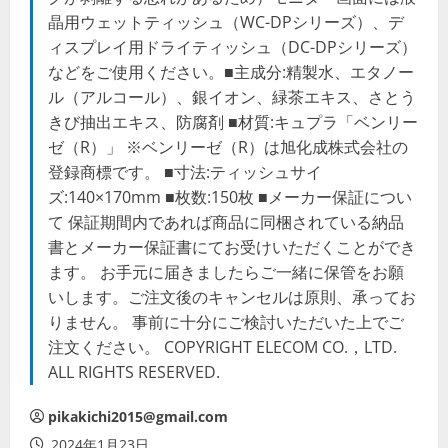
晶用ウェットティッシュ（WC-DPシリーズ）、デ
ィスプレイ用ドライティッシュ（DC-DPシリーズ）
などをご使用ください。■主成分:精製水、エタノー
ル（アルコール）、銀イオン、緑茶エキス、さとう
きび抽出エキス、防腐剤 ■材質:キュプラ「ベンリー
ゼ（R）」 ※ベンリーゼ（R）は旭化成株式会社の
登録商標です。 ■寸法:ティッシュサイ
ズ:140×170mm ■枚数:150枚 ■メーカー保証につい
て 保証期間内であれば商品に同梱されている納品
書とメーカー保証書にてお受けいただくことができ
ます。 お手元に届きましたらご一緒に保管をお願
いします。ご注文後のキャンセルは原則、承ってお
りません。 事前に十分にご検討いただいた上でご
注文ください。 COPYRIGHT ELECOM CO.，LTD.
ALL RIGHTS RESERVED.
pikakichi2015@gmail.com
2024年1月23日