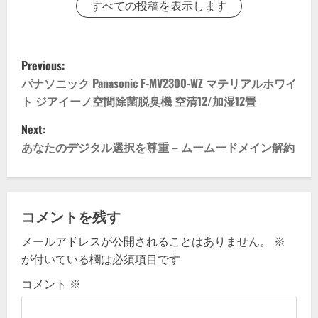
すべての投稿を表示します
P
Previous:
o
パナソニック Panasonic F-MV2300-WZ マテリアルホワイ
ト ジアイーノ空間除菌脱臭機 空清12/加湿12畳
s
Next:
t
あなたのデジタル選択を尊重 – ムームードメイン解約
n
a
コメントを残す
v
メールアドレスが公開されることはありません。
※
が付いている欄は必須項目です
i
コメント
※
g