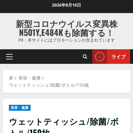
コ
2026年8月10日
ン
テ
新型コロナウイルス変異株
ン
N501Y,E484Kも除菌する！
ツ
に
PR：本サイトにはプロモーションが含まれています
ス
キ
ライブ
プ
ッ
ラ
プ
イ
し
家
美容・健康
マ
ま
ウェットティッシュ/除菌/ボトル/150枚
リ
す
メ
ニ
美容・健康
ュ
ー
ウェットティッシュ/除菌/ボ
トル/150枚