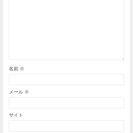
a
t
i
o
n
名前
※
メール
※
サイト