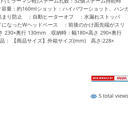
(ミラーマジ軽)スチーム孔数：32個スチーム持続時
ンク容量：約160mlショット：ハイパワーショット、ハン
詰まり防止 ：自動ヒーターオフ ：水漏れストッパ
ドになったWヘッドベース ：前後のかけ面先端がスリ
230×奥行 130mm 収納時：幅180×高さ 290×奥行
属品： 【商品サイズ】外箱サイズ(mm) 高さ:228×
5 total view