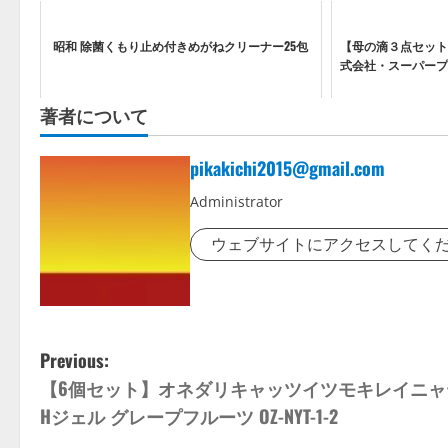
昭和 除菌くもり止め付きめがねクリーナー25包
【母の滴３点セット
式会社・スーパープ
著者について
pikakichi2015@gmail.com
Administrator
ウェブサイトにアクセスしてく
P
Previous:
【6個セット】オネダリキャッツイツモキレイニャ
o
Hジェル グレープフルーツ OZ-NYT-1-2