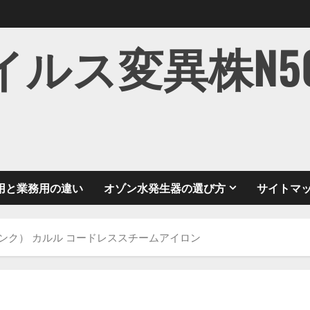
ス変異株N501Y
用と業務用の違い
オゾン水発生器の選び方
サイトマ
8-P（ピンク） カルル コードレススチームアイロン