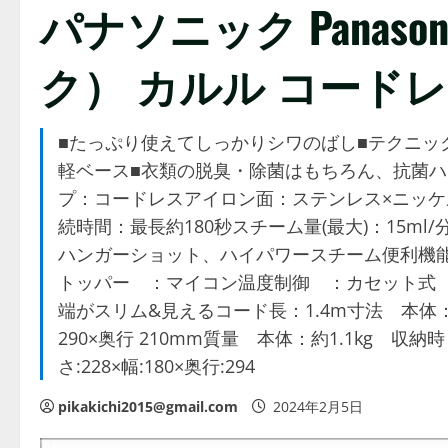
パナソニック Panasoni
ク） カルル コード
■たっぷり使えてしっかりシワのばし■テクニッ
軽ベース■衣類の脱臭・除菌はもちろん、抗菌ハン
プ：コードレスアイロン面：ステンレス×ニッケ
続時間：最長約180秒スチーム量(最大)：15m
ハンガーショット、ハイパワースチーム便利機
トッパー ：マイコン温度制御 ：カセット式
端がスリム&見えるコード長：1.4m寸法 本体：幅1
290×奥行 210mm質量 本体：約1.1kg 収
さ:228×幅:180×奥行:294
pikakichi2015@gmail.com
2024年2月5日