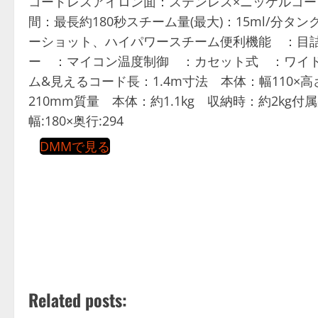
コードレスアイロン面：ステンレス×ニッケルコート
間：最長約180秒スチーム量(最大)：15ml/分タ
ーショット、ハイパワースチーム便利機能 ：目
ー ：マイコン温度制御 ：カセット式 ：ワイ
ム&見えるコード長：1.4m寸法 本体：幅110×高さ 
210mm質量 本体：約1.1kg 収納時：約2kg付
幅:180×奥行:294
DMMで見る
Related posts: