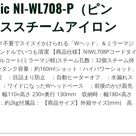
c NI-WL708-P（ピン
レススチームアイロン
ク不要でスイスイかけられる「Wヘッド」＆ミラーマジ
ドルでいつも清潔 【商品仕様】NIWL708Pコードタ
ルコート(ミラーマジ軽)スチーム孔数：32個スチーム持
l/分タンク容量：約160mlショット：ハイパワーショット
能 ：目詰まり防止 ：自動ヒーターオフ ：水漏れス
 ：ワイドになったWヘッドベース ：前後のかけ面先
10×高さ 230×奥行 130mm 収納時：幅180×高さ
納時：約2kg付属品： 【商品サイズ】外箱サイズ(mm) 高