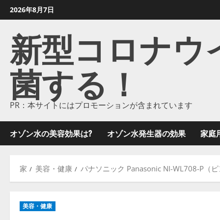
コ
2026年8月7日
ン
新型コロナウイル
テ
ン
ツ
菌する！
に
ス
キ
ッ
PR：本サイトにはプロモーションが含まれています
プ
し
オゾン水の美容効果は?
オゾン水発生器の効果
家庭
ま
す
家
美容・健康
パナソニック Panasonic NI-WL70
美容・健康