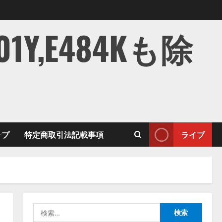
,E484Kも除
ップ
特定商取引法記載事項
ライブ
検
索: