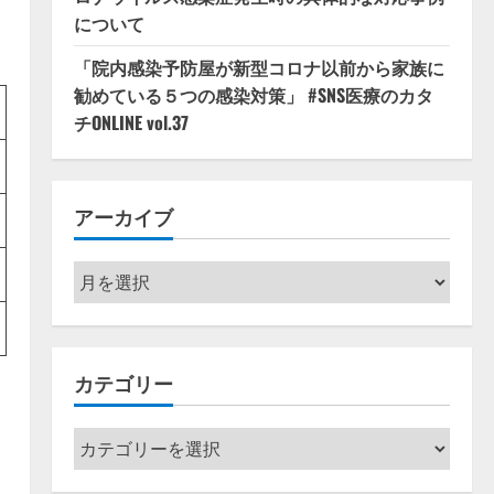
について
「院内感染予防屋が新型コロナ以前から家族に
勧めている５つの感染対策」 #SNS医療のカタ
チONLINE vol.37
アーカイブ
ア
ー
カ
イ
カテゴリー
ブ
カ
：
テ