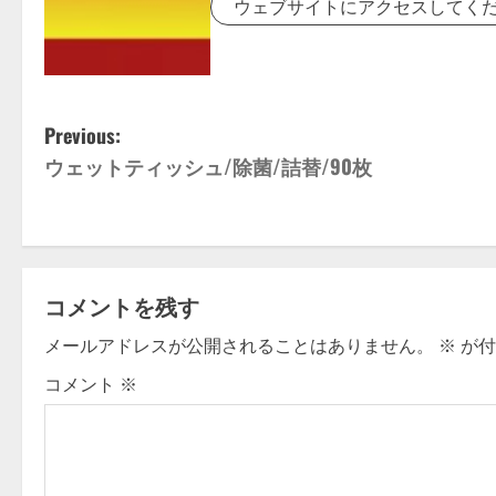
ウェブサイトにアクセスしてく
P
Previous:
ウェットティッシュ/除菌/詰替/90枚
o
s
t
コメントを残す
n
メールアドレスが公開されることはありません。
※
が付
a
コメント
※
v
i