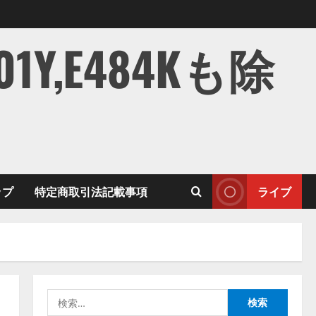
,E484Kも除
ップ
特定商取引法記載事項
ライブ
検
索: