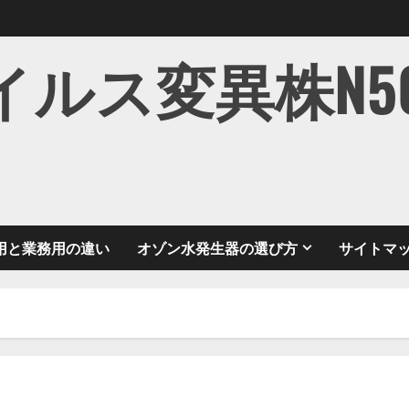
ス変異株N501Y
用と業務用の違い
オゾン水発生器の選び方
サイトマ