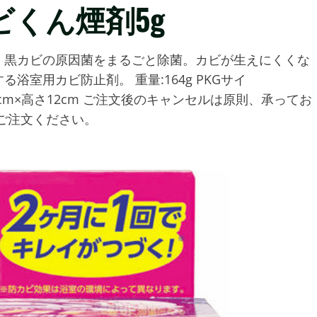
くん煙剤5g
、黒カビの原因菌をまるごと除菌。カビが生えにくくな
室用カビ防止剤。 重量:164g PKGサイ
行8.5cm×高さ12cm ご注文後のキャンセルは原則、承ってお
ご注文ください。