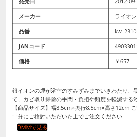
発売日
2012-09-
メーカー
ライオ
品番
kw_2310
JANコード
4903301
価格
￥657
銀イオンの煙が浴室のすみずみまでいきわたり、
て、カビ取り掃除の手間・負担や頻度を軽減する浴室用カビ
【商品サイズ】幅8.5cm×奥行8.5cm×高さ12
十分にご検討いただいた上でご注文ください。
DMMで見る