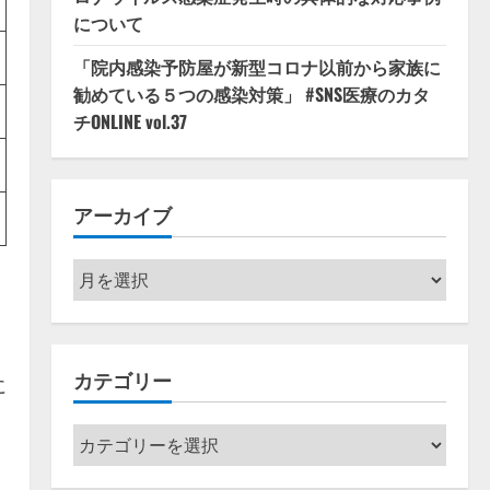
について
「院内感染予防屋が新型コロナ以前から家族に
勧めている５つの感染対策」 #SNS医療のカタ
チONLINE vol.37
アーカイブ
ア
ー
カ
イ
カテゴリー
ブ
に
カ
テ