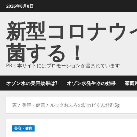
コ
2026年8月8日
ン
新型コロナウイル
テ
ン
ツ
菌する！
に
ス
キ
ッ
PR：本サイトにはプロモーションが含まれています
プ
し
オゾン水の美容効果は?
オゾン水発生器の効果
家庭
ま
す
家
美容・健康
ルックおふろの防カビくん煙剤5g
美容・健康