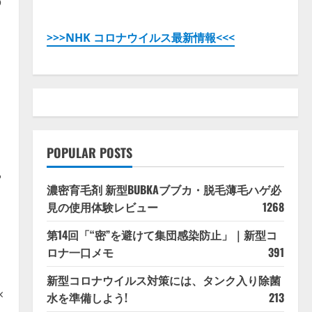
の
ュ
>>>NHK コロナウイルス最新情報<<<
と
POPULAR POSTS
」
や
濃密育毛剤 新型BUBKAブブカ・脱毛薄毛ハゲ必
見の使用体験レビュー
1268
第14回「“密”を避けて集団感染防止」｜新型コ
ロナ一口メモ
391
新型コロナウイルス対策には、タンク入り除菌
×
水を準備しよう!
213