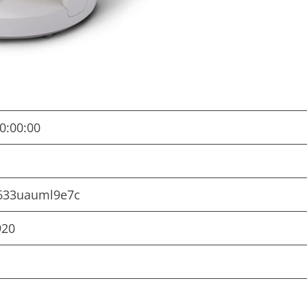
0:00:00
633uauml9e7c
920