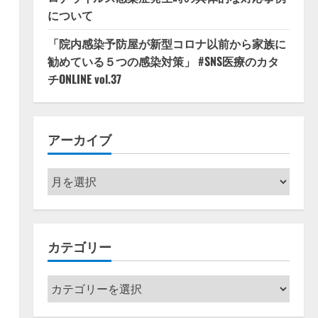
について
「院内感染予防屋が新型コロナ以前から家族に
勧めている５つの感染対策」 #SNS医療のカタ
チONLINE vol.37
アーカイブ
ア
ー
カ
イ
カテゴリー
ブ
カ
テ