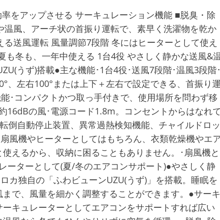
効率をアップさせる サーキュレーション機能 ■脱臭・除
風や温風、アーチ状の首振り運転で、素早く洗濯物を乾か
える送風運転 風量調節7段階 冬にはヒーターとして使え
1夏も冬も、一年中使える 1台4役 やさしく静かな送風&
(うず)搭載●主な機能･1台4役･送風7段階･温風3段階
0°、左右100°または上下＋左右で設定できる、首振り
マー機能･コンパクトかつ取っ手付きで、使用場所を問わず移
16dBの風･電源コード1.8m。コンセントからはなれ
フ･転倒自動停止装置、異常過熱検知機能、チャイルドロ
。扇風機やヒーターとしてはもちろん、衣類乾燥機やエ
と使えるから、収納に困ることもありません。･扇風機と
レーターとして(夏/冬のエアコンサポート)●やさしく静
ロカ独自の「ふわビューンUZU(うず)」を搭載。睡眠を
風まで、風量を細かく調整することができます。●サー
サーキュレーターとしてエアコンをサポートすれば広い