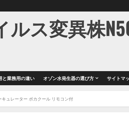
ス変異株N501Y
用と業務用の違い
オゾン水発生器の選び方
サイトマ
OOL サーキュレーター ポカクール リモコン付