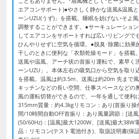
こともありません。･扇風機として･ヒーターとし
エアコンサポート)●やさしく静かな送風&温風
ーンUZU(うず)」を搭載。睡眠を妨げないそ
調整することができます。●サーキュレーショ
してエアコンをサポートすれば広いリビングで
ひんやりせずに空気を循環。●脱臭･除菌に効果
干しのときに便利な「衣類乾燥モード」を搭載
送風や温風、アーチ状の首振り運転で、素早く
ーンUZU」。本体左右の吸気口から空気を取り込
を搭載。温風は約3.5m、送風は約20m 先ま
キッチンなどの長い空間、仕事スペースなどの
風の運転切替ができるので、一年を通して便利にお
315mm質量：約4.3kgリモコン：あり(首振り
間/10時間自動OFF首振り：あり風量調節：[送
(50/60Hz)：[温風]最大1200W、[送風]最
品：リモコン(テスト電池付き)、取扱説明書(保証書)