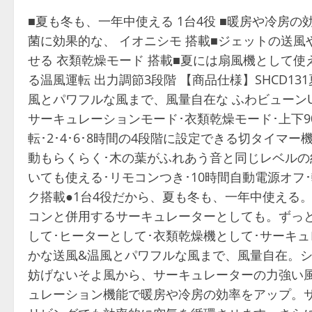
■夏も冬も、一年中使える 1台4役 ■暖房や冷房の
菌に効果的な、 イオニシモ 搭載■ジェットの送
せる 衣類乾燥モード 搭載■夏には扇風機として使
る温風運転 出力調節3段階 【商品仕様】SHCD13
風とパワフルな風まで、風量自在な ふわビューンUZU
サーキュレーションモード･衣類乾燥モード･上下9
転･2･4･6･8時間の4段階に設定できる切タイ
動もらくらく･木の葉がふれあう音と同じレベルの約
いても使える･リモコンつき･10時間自動電源オ
ク搭載●1台4役だから、夏も冬も、一年中使える
コンと併用するサーキュレーターとしても。ずっ
して･ヒーターとして･衣類乾燥機として･サーキュ
かな送風&温風とパワフルな風まで、風量自在。シ
妨げないそよ風から、サーキュレーターの力強い
ュレーション機能で暖房や冷房の効率をアップ。