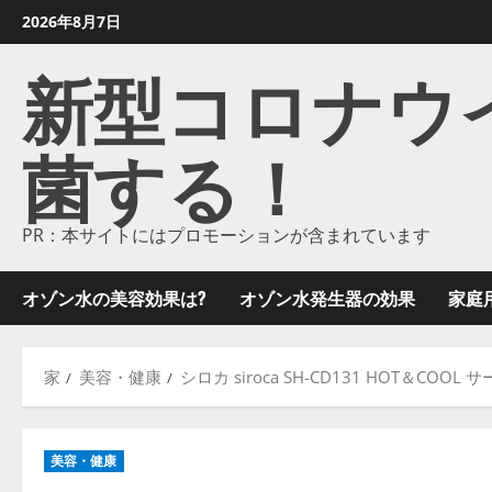
コ
2026年8月7日
ン
新型コロナウイル
テ
ン
ツ
菌する！
に
ス
キ
ッ
PR：本サイトにはプロモーションが含まれています
プ
し
オゾン水の美容効果は?
オゾン水発生器の効果
家庭
ま
す
家
美容・健康
シロカ siroca SH-CD131 HOT＆C
美容・健康