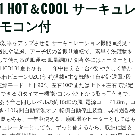
131 HOT＆COOL サーキュ
リモコン付
房の効率をアップさせる サーキュレーション機能 ■脱臭・
の送風や温風、アーチ状の首振り運転で、素早く洗濯物を
して使える送風運転 風量調節7段階 冬にはヒーターとし
HCD131夏も冬も、一年中使える 1台4役 やさしく静か
ビューンUZU(うず)搭載●主な機能･1台4役･送風7段
燥モード･上下90°、左右100°または上下＋左右で設定
に設定できる切タイマー機能･コンパクトかつ取っ手付きで、
う音と同じレベルの約16dBの風･電源コード1.8m。
き･10時間自動電源オフ･転倒自動停止装置、異常過熱
、夏も冬も、一年中使える。扇風機やヒーターとしては
キュレーターとしても。ずっと使えるから、収納に困る