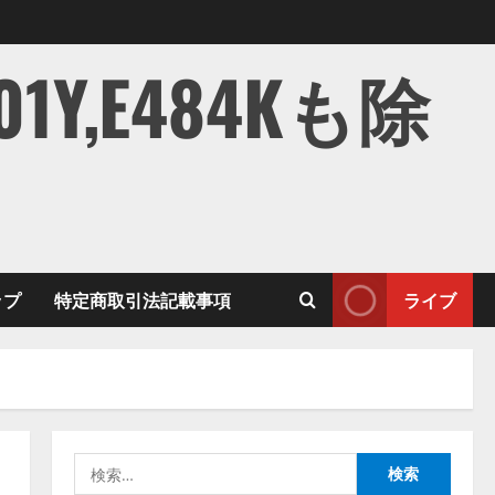
,E484Kも除
ップ
特定商取引法記載事項
ライブ
検
索: