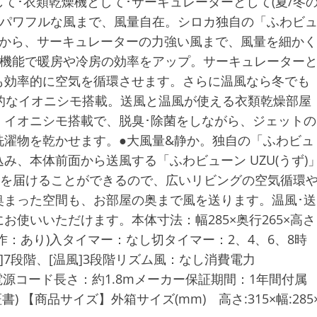
て･衣類乾燥機として･サーキュレーターとして(夏/冬
とパワフルな風まで、風量自在。シロカ独自の「ふわビ
よ風から、サーキュレーターの力強い風まで、風量を細かく
ン機能で暖房や冷房の効率をアップ。サーキュレーター
も効率的に空気を循環させます。さらに温風なら冬でも
的なイオニシモ搭載。送風と温風が使える衣類乾燥部屋
。イオニシモ搭載で、脱臭･除菌をしながら、ジェットの
洗濯物を乾かせます。●大風量&静か。独自の「ふわビュ
み、本体前面から送風する「ふわビューン UZU(うず)
で風を届けることができるので、広いリビングの空気循環
奥まった空間も、お部屋の奥まで風を送ります。温風･送
使いいただけます。本体寸法：幅285×奥行265×高さ
操作：あり)入タイマー：なし切タイマー：2、4、6、8時
風]7段階、[温風]3段階リズム風：なし消費電力
大38W電源コード長さ：約1.8mメーカー保証期間：1年間付属
 【商品サイズ】外箱サイズ(mm) 高さ:315×幅:285