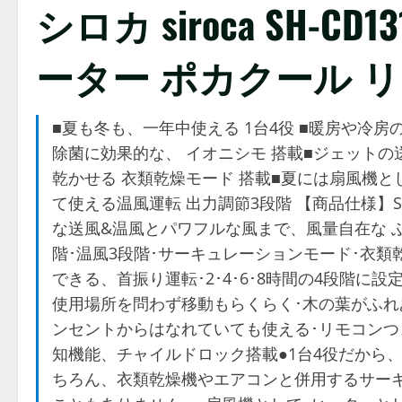
シロカ siroca SH-CD
ーター ポカクール 
■夏も冬も、一年中使える 1台4役 ■暖房や冷
除菌に効果的な、 イオニシモ 搭載■ジェット
乾かせる 衣類乾燥モード 搭載■夏には扇風機と
て使える温風運転 出力調節3段階 【商品仕様】S
な送風&温風とパワフルな風まで、風量自在な ふわ
階･温風3段階･サーキュレーションモード･衣類乾
できる、首振り運転･2･4･6･8時間の4段階
使用場所を問わず移動もらくらく･木の葉がふれあ
ンセントからはなれていても使える･リモコンつ
知機能、チャイルドロック搭載●1台4役だから
ちろん、衣類乾燥機やエアコンと併用するサー