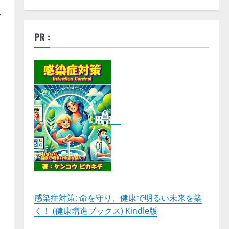
レ
PR :
コ
検
感染症対策: 命を守り、健康で明るい未来を築
も
く！ (健康増進ブックス) Kindle版