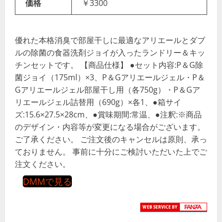
価格
￥3300
優れた本格消臭で部屋干しに最適なアリエールとダブ
ルの除菌の食器洗剤ジョイが入ったランドリー＆キッ
チンセットです。 【商品仕様】 ●セット内容:P＆G除
菌ジョイ（175ml）×3、P＆Gアリエールジェル・P＆
Gアリエールジェル部屋干し用（各750g）・P＆Gア
リエールジェル詰替用（690g）×各1、●箱サイ
ズ:15.6×27.5×28cm、●賞味期間:常温、●注釈:※商品
のデザイン・内容等が変更になる場合がございます。
ご了承ください。 ご注文後のキャンセルは原則、承っ
ておりません。 事前に十分にご検討いただいた上でご
注文ください。
DMMで見る