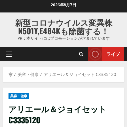
コ
2026年8月7日
ン
テ
新型コロナウイルス変異株
ン
N501Y,E484Kも除菌する！
ツ
に
PR：本サイトにはプロモーションが含まれています
ス
キ
ライブ
プ
ッ
ラ
プ
イ
し
家
美容・健康
アリエール＆ジョイセット C3335120
マ
ま
リ
す
メ
美容・健康
ニ
ュ
アリエール＆ジョイセット
ー
C3335120