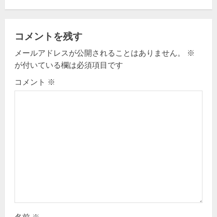
a
v
コメントを残す
メールアドレスが公開されることはありません。
※
i
が付いている欄は必須項目です
g
コメント
※
a
t
i
o
n
名前
※