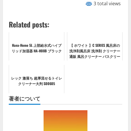
3 total views
Related posts:
Hanx-Home 5L 上部給水式ハイブ
【 ホワイト 】C SERIES 風呂床の
リッド加湿器 HA-H08B ブラック
洗浄剤風呂床 洗浄剤 クリーナー
通販 風呂クリーナー バスクリー
ナー 木村石鹸 洗浄剤 お風呂用
洗剤 お風呂用 洗剤 除菌 カビ ぬ
めりに こするだけ 浴室...
レック 激落ち 超厚流せるトイレ
クリーナー大判 S00605
著者について