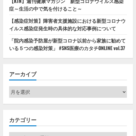
【KTN】週刊健康マガジン 新型コロナウイルス感染
症～生活の中で気を付けること～
【感染症対策】障害者支援施設における新型コロナウ
イルス感染症発生時の具体的な対応事例について
「院内感染予防屋が新型コロナ以前から家族に勧めて
いる５つの感染対策」 #SNS医療のカタチONLINE vol.37
アーカイブ
ア
ー
カ
イ
カテゴリー
ブ
カ