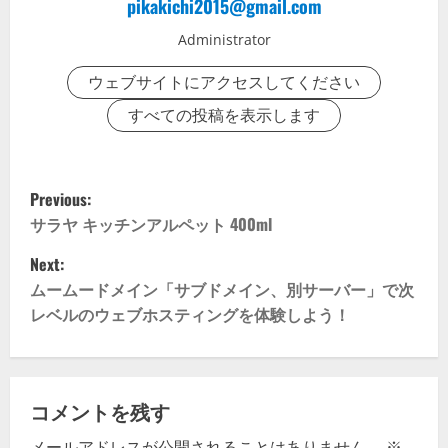
pikakichi2015@gmail.com
Administrator
ウェブサイトにアクセスしてください
すべての投稿を表示します
P
Previous:
o
サラヤ キッチンアルペット 400ml
Next:
s
ムームードメイン「サブドメイン、別サーバー」で次
t
レベルのウェブホスティングを体験しよう！
n
a
コメントを残す
v
メールアドレスが公開されることはありません。
※