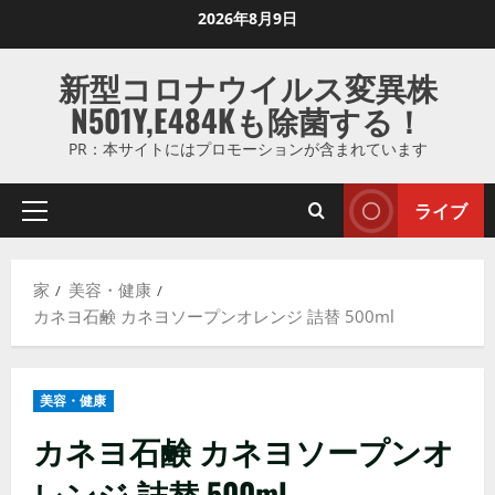
コ
2026年8月9日
ン
テ
新型コロナウイルス変異株
ン
N501Y,E484Kも除菌する！
ツ
に
PR：本サイトにはプロモーションが含まれています
ス
キ
ライブ
プ
ッ
ラ
プ
イ
し
家
美容・健康
マ
ま
カネヨ石鹸 カネヨソープンオレンジ 詰替 500ml
リ
す
メ
ニ
美容・健康
ュ
ー
カネヨ石鹸 カネヨソープンオ
レンジ 詰替 500ml