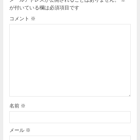
が付いている欄は必須項目です
i
コメント
※
g
a
t
i
o
n
名前
※
メール
※