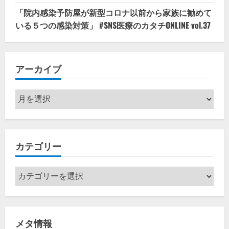
「院内感染予防屋が新型コロナ以前から家族に勧めて
いる５つの感染対策」 #SNS医療のカタチONLINE vol.37
アーカイブ
ア
ー
カ
イ
カテゴリー
ブ
カ
テ
ゴ
リ
メタ情報
ー