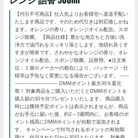
【代引不可商品】仕入先よりお客様宅へ直送手配い
たします商品です。そのため代引きは対応致しかね
ます。オレンジの香り。オレンジオイル配合。スポ
ンジ除菌。 【商品仕様】豊かな泡立ちと力強い洗
浄力で油汚れをスッキリ落とします。泡切れ良くす
すぎが簡単です。さわやかなオレンジの香り。オレ
ンジオイル配合。スポンジ除菌。詰替用。●注文単
位：１個※メーカーの都合により、パッケージ・仕
様等は予告なく変更になる場合がございます。 ------
---------------------------- DMMポイント最大30％還元
祭！ 対象商品をご購入いただくとDMMポイントを
購入額の30％分プレゼントいたします。 商品購入
時には獲得予定ポイントは表示されませんが、商品
がお手元に届いた後、約2～3週間内に、お客様のポ
イント残高にDMMポイントが自動で追加されま
す。 キャンペーンで付与されるポイントの有効期
限は、付与された日から30日となります。 対象商