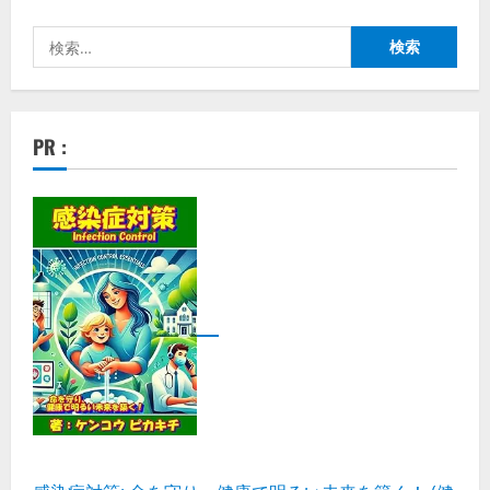
検
索:
PR :