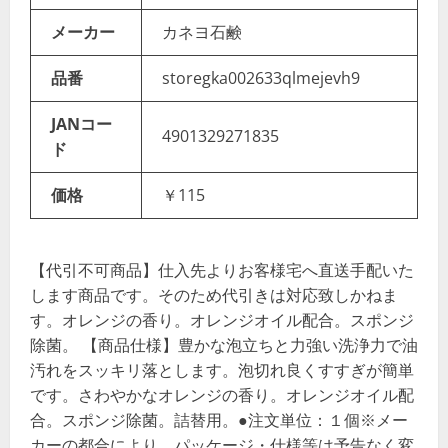
メーカー
カネヨ石鹸
品番
storegka002633qlmejevh9
JANコー
4901329271835
ド
価格
￥115
【代引不可商品】仕入先よりお客様宅へ直送手配いた
します商品です。そのため代引きは対応致しかねま
す。オレンジの香り。オレンジオイル配合。スポンジ
除菌。 【商品仕様】豊かな泡立ちと力強い洗浄力で油
汚れをスッキリ落とします。泡切れ良くすすぎが簡単
です。さわやかなオレンジの香り。オレンジオイル配
合。スポンジ除菌。詰替用。●注文単位：１個※メー
カーの都合により、パッケージ・仕様等は予告なく変