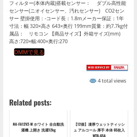
フィルター(本体内蔵)搭載センサー： ダブル高性能
センサー(ニオイセンサー、汚れセンサー) CO2セン
サー 壁掛使用：-コード長：1.8mメーカー保証：1年
寸法：幅 320×高さ 643×奥行 199mm質量：約7.7kg付
属品： リモコン 【商品サイズ】外箱サイズ(mm)
高さ:720×幅:400×奥行:270
DMMで見る
4 total views
Related posts:
NA-FA12V2-W ホワイト 全自動洗
【12個】凄厚ウェットティッシ
濯機 上開き 洗濯12kg
ュ アルコール 厚手 本体 65枚入
WTB-65A