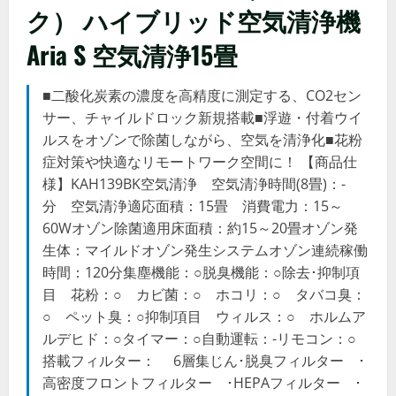
ク） ハイブリッド空気清浄機
Aria S 空気清浄15畳
■二酸化炭素の濃度を高精度に測定する、CO2セン
サー、チャイルドロック新規搭載■浮遊・付着ウイ
ルスをオゾンで除菌しながら、空気を清浄化■花粉
症対策や快適なリモートワーク空間に！ 【商品仕
様】KAH139BK空気清浄 空気清浄時間(8畳)：-
分 空気清浄適応面積：15畳 消費電力：15～
60Wオゾン除菌適用床面積：約15～20畳オゾン発
生体：マイルドオゾン発生システムオゾン連続稼働
時間：120分集塵機能：○脱臭機能：○除去･抑制項
目 花粉：○ カビ菌：○ ホコリ：○ タバコ臭：
○ ペット臭：○抑制項目 ウィルス：○ ホルムア
ルデヒド：○タイマー：○自動運転：-リモコン：○
搭載フィルター： 6層集じん･脱臭フィルター ･
高密度フロントフィルター ･HEPAフィルター ･