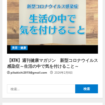
美容・健康
【KTN】週刊健康マガジン 新型コロナウイルス
感染症～生活の中で気を付けること～
pikakichi2015@gmail.com
2026年2月8日
検
索: