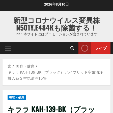
コ
2026年8月10日
ン
テ
新型コロナウイルス変異株
ン
N501Y,E484Kも除菌する！
ツ
に
PR：本サイトにはプロモーションが含まれています
ス
キ
ライブ
プ
ッ
ラ
プ
イ
し
家
美容・健康
マ
ま
キララ KAH-139-BK（ブラック） ハイブリッド空気清浄
リ
す
機 Aria S 空気清浄15畳
メ
ニ
ュ
美容・健康
ー
キララ KAH-139-BK（ブラッ