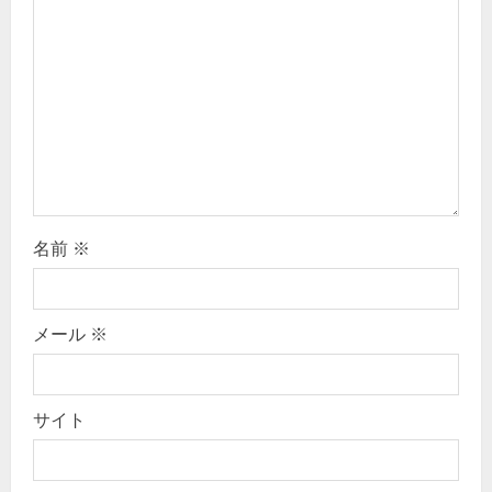
a
t
i
o
n
名前
※
メール
※
サイト