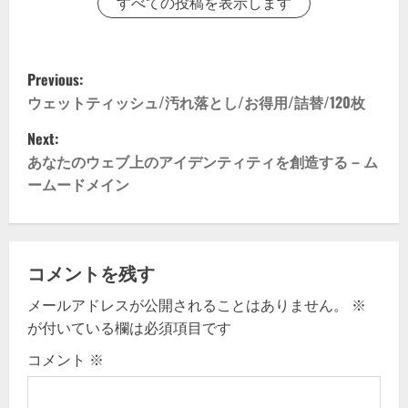
すべての投稿を表示します
P
Previous:
o
ウェットティッシュ/汚れ落とし/お得用/詰替/120枚
Next:
s
あなたのウェブ上のアイデンティティを創造する – ム
t
ームードメイン
n
a
コメントを残す
v
メールアドレスが公開されることはありません。
※
が付いている欄は必須項目です
i
コメント
※
g