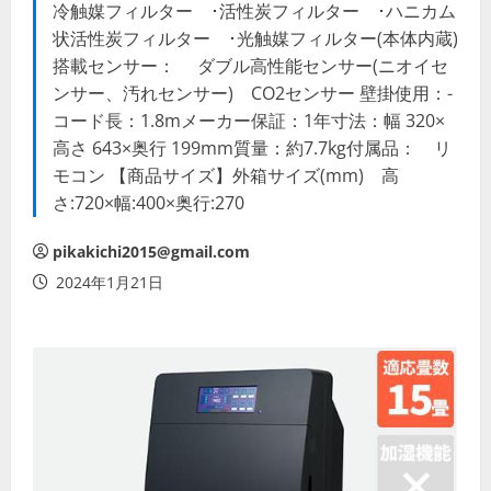
冷触媒フィルター ･活性炭フィルター ･ハニカム
状活性炭フィルター ･光触媒フィルター(本体内蔵)
搭載センサー： ダブル高性能センサー(ニオイセ
ンサー、汚れセンサー) CO2センサー 壁掛使用：-
コード長：1.8mメーカー保証：1年寸法：幅 320×
高さ 643×奥行 199mm質量：約7.7kg付属品： リ
モコン 【商品サイズ】外箱サイズ(mm) 高
さ:720×幅:400×奥行:270
pikakichi2015@gmail.com
2024年1月21日