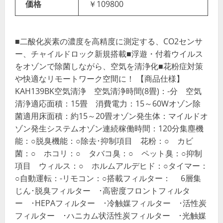
価格
￥109800
■二酸化炭素の濃度を高精度に測定する、CO2センサ
ー、チャイルドロック新規搭載■浮遊・付着ウイルス
をオゾンで除菌しながら、空気を清浄化■花粉症対策
や快適なリモートワーク空間に！ 【商品仕様】
KAH139BK空気清浄 空気清浄時間(8畳)：-分 空気
清浄適応面積：15畳 消費電力：15～60Wオゾン除
菌適用床面積：約15～20畳オゾン発生体：マイルドオ
ゾン発生システムオゾン連続稼働時間：120分集塵機
能：○脱臭機能：○除去･抑制項目 花粉：○ カビ
菌：○ ホコリ：○ タバコ臭：○ ペット臭：○抑制
項目 ウィルス：○ ホルムアルデヒド：○タイマー：
○自動運転：-リモコン：○搭載フィルター： 6層集
じん･脱臭フィルター ･高密度フロントフィルタ
ー ･HEPAフィルター ･冷触媒フィルター ･活性炭
フィルター ･ハニカム状活性炭フィルター ･光触媒