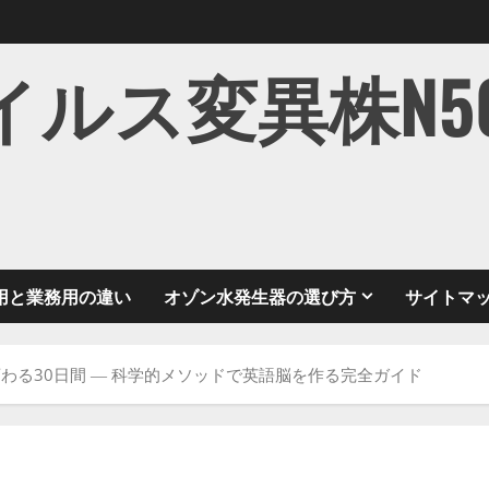
ス変異株N501Y
用と業務用の違い
オゾン水発生器の選び方
サイトマ
わる30日間 ― 科学的メソッドで英語脳を作る完全ガイド