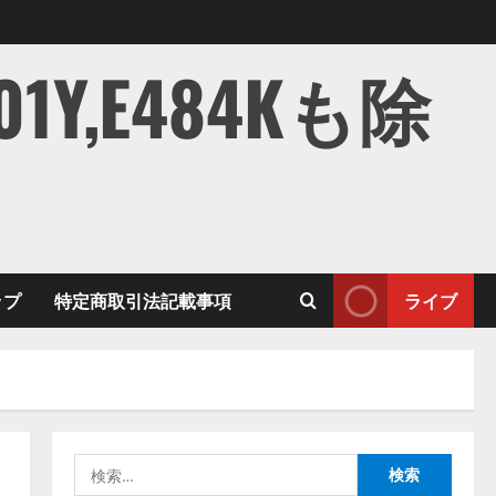
,E484Kも除
ップ
特定商取引法記載事項
ライブ
検
索: