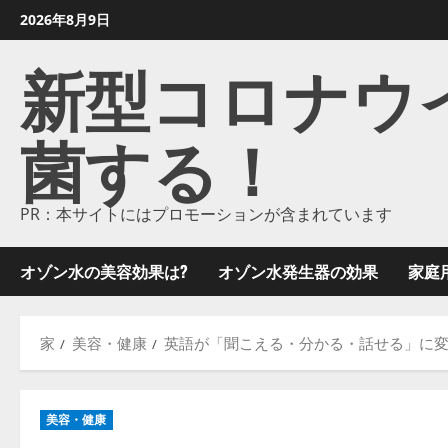
コ
2026年8月9日
ン
新型コロナウイル
テ
ン
ツ
菌する！
に
ス
キ
ッ
PR：本サイトにはプロモーションが含まれています
プ
し
オゾン水の美容効果は?
オゾン水発生器の効果
家庭
ま
す
家
美容・健康
英語が「聞こえる・分かる・話せる」に変
美容・健康