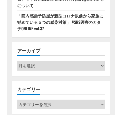
について
「院内感染予防屋が新型コロナ以前から家族に
勧めている５つの感染対策」 #SNS医療のカタ
チONLINE vol.37
アーカイブ
ア
ー
カ
イ
カテゴリー
ブ
カ
テ