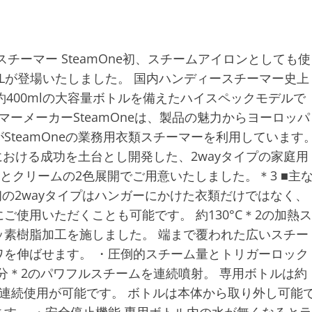
類スチーマー SteamOne初、スチームアイロンとしても使
 XLが登場いたしました。 国内ハンディースチーマー史上
と約400mlの大容量ボトルを備えたハイスペックモデルで
マーメーカーSteamOneは、製品の魅力からヨーロッパ
teamOneの業務用衣類スチーマーを利用しています
ーにおける成功を土台とし開発した、2wayタイプの家庭用
クとクリームの2色展開でご用意いたしました。＊3 ■主
ne初の2wayタイプはハンガーにかけた衣類だけではなく、
使用いただくことも可能です。 約130°C＊2の加熱ス
素樹脂加工を施しました。 端まで覆われた広いスチー
を伸ばせます。 ・圧倒的スチーム量とトリガーロック
/分＊2のパワフルスチームを連続噴射。 専用ボトルは約
＊2連続使用が可能です。 ボトルは本体から取り外し可能