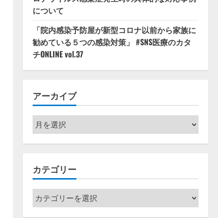
について
「院内感染予防屋が新型コロナ以前から家族に
勧めている５つの感染対策」 #SNS医療のカタ
チONLINE vol.37
アーカイブ
ア
ー
カ
イ
カテゴリー
ブ
カ
テ