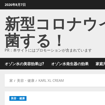
コ
2026年8月7日
ン
新型コロナウイル
テ
ン
ツ
菌する！
に
ス
キ
ッ
PR：本サイトにはプロモーションが含まれています
プ
し
オゾン水の美容効果は?
オゾン水発生器の効果
家庭
ま
す
家
美容・健康
KARL XL CREAM
美容・健康