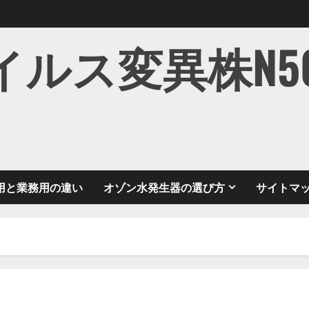
ス変異株N501Y
用と業務用の違い
オゾン水発生器の選び方
サイトマ