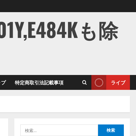
,E484Kも除
ップ
特定商取引法記載事項
ライブ
検
索: