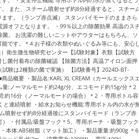
す。 ・安全停止機能 専用ボトル内の水が無くなるとラ
。 また、スチーム噴射せず約8分経過すると、スチー
ます。（ランプ赤点滅） スタンバイモードのままさら
源オフとなります。 ・99％以上の除菌効果 高温のス
除菌。 お洗濯の難しいニットやアウターはもちろん、ソ
能です。＊4 お子様の衣類やぬいぐるみ等にも、安心
株）衛生微生物研究センター【試験対象】衣類【試験方
し菌付着布の除菌確認 【除菌方法】高温アイロン面押
験は2種類の菌で実施） 【試験番号】2024D-BT-
■商品概要 ・製品名:KARL XL CREAM（カールエックス
チーム量:ノーマルモード約24g/分、エコモード約15g/分＊2
間:約16分（ノーマルモードの場合）＊2 ・専用ボトル容
度引くと連続噴射 ・給水お知らせ機能:専用ボトル内の水が
ーム噴射せず約8分経過後にスタンバイモード（ランプ赤
） ・付属品:吸盤フック＊5、専用ポーチ ・吸盤フック
・本体:ABS樹脂（マット加工） ・製品重量:約900g ＊6