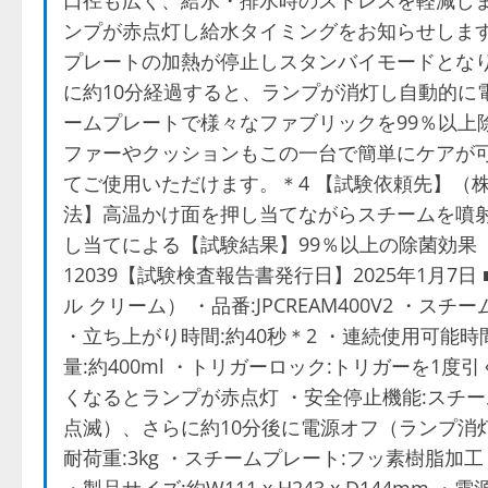
口径も広く、給水・排水時のストレスを軽減しま
ンプが赤点灯し給水タイミングをお知らせします
プレートの加熱が停止しスタンバイモードとなり
に約10分経過すると、ランプが消灯し自動的に電
ームプレートで様々なファブリックを99％以上
ファーやクッションもこの一台で簡単にケアが可
てご使用いただけます。＊4 【試験依頼先】（
法】高温かけ面を押し当てながらスチームを噴射
し当てによる【試験結果】99％以上の除菌効果（試
12039【試験検査報告書発行日】2025年1月7日 
ル クリーム） ・品番:JPCREAM400V2 ・ス
・立ち上がり時間:約40秒＊2 ・連続使用可能時
量:約400ml ・トリガーロック:トリガーを1
くなるとランプが赤点灯 ・安全停止機能:スチ
点滅）、さらに約10分後に電源オフ（ランプ消灯
耐荷重:3kg ・スチームプレート:フッ素樹脂加工 