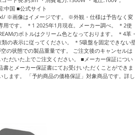
電源コード長:約3m ・消費電力:1300W ・電圧:100V，
国:中国 ■公式サイト
m-one/karlxl/ ※画像はイメージです。 ※外観・仕様は予告なく変
です。 ＊1 2025年1月現在。メーカー調べ。 ＊2使
 CREAMのボトルはクリーム色となっております。 ＊4革
類の表示に従ってください。 ＊5吸盤を固定できない
が空の状態での製品重量です。 ご注文後のキャンセルは
いただいた上でご注文ください。 ■メーカー保証につい
品書とメーカー保証書にてお受けいただくことができま
いします。 「予約商品の価格保証」対象商品です。詳し