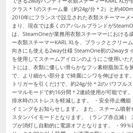
できる2wayハンディー衣類スチーマーKARL X
クラス＊1のスチーム量（約24g/分＊2）と約40
2010年にフランスで設立された衣類スチーマーメー
まり、現在では多くのアパレルブランドがSteam
は、SteamOneが業務用衣類スチーマーにおけ
ー衣類スチーマーKARL XLを、ブラックとクリー
向きにも使える2way仕様 SteamOne初の2w
を使用してスチームアイロンのようにご使用いただく
トには、衣類に優しい滑らかなフッ素樹脂加工を施
で、より細かい部分まで綺麗にシワを伸ばせます。
トリガーを引くだけで、約24g/分＊2のパワフルス
ーマルモードで約16分間＊2連続使用が可能です
排水時のストレスを軽減します。 ・安全停止機能
イミングをお知らせします。 また、スチーム噴射
スタンバイモードとなります。（ランプ赤点滅） 
プが消灯し自動的に電源オフとなります。 ・99