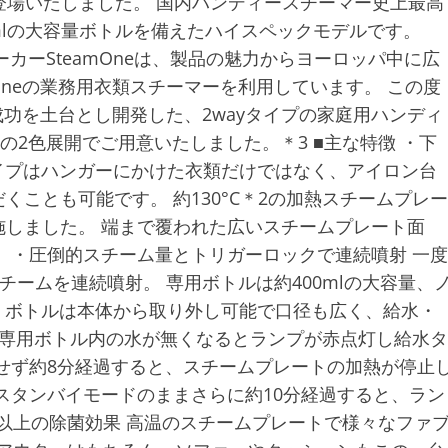
Lが登場いたしました。 国内ハンディースチーマー史上最高
0mlの大容量ボトルを備えたハイスペックモデルです。
カーSteamOneは、製品の魅力からヨーロッパ中に広
Oneの業務用衣類スチーマーを利用しています。 この度
る成功を土台とし開発した、2wayタイプの家庭用ハンディ
ムの2色展開でご用意いたしました。＊3 ■主な特徴 ・下
ayタイプはハンガーにかけた衣類だけではなく、アイロン台
ことも可能です。 約130°C＊2の加熱スチームプレー
しました。 端まで覆われた広いスチームプレート面
 ・圧倒的スチーム量とトリガーロックで連続噴射 一度
チームを連続噴射。 専用ボトルは約400mlの大容量、
。 ボトルは本体から取り外し可能で口径も広く、給水・
 専用ボトル内の水が無くなるとランプが赤点灯し給水タ
せず約8分経過すると、スチームプレートの加熱が停止
スタンバイモードのままさらに約10分経過すると、ラン
％以上の除菌効果 高温のスチームプレートで様々なファ