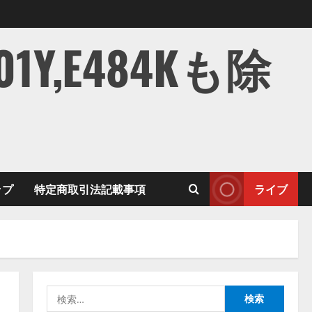
,E484Kも除
ップ
特定商取引法記載事項
ライブ
検
索: