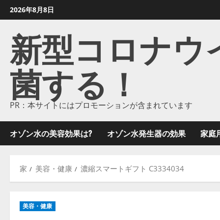
コ
2026年8月8日
ン
新型コロナウイル
テ
ン
ツ
菌する！
に
ス
キ
ッ
PR：本サイトにはプロモーションが含まれています
プ
し
オゾン水の美容効果は?
オゾン水発生器の効果
家庭
ま
す
家
美容・健康
濃縮スマートギフト C3334034
美容・健康