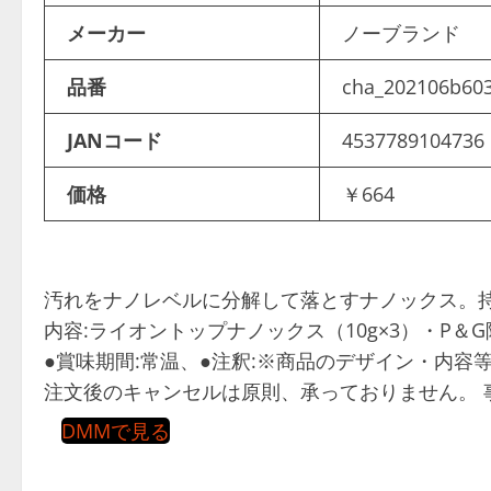
メーカー
ノーブランド
品番
cha_202106b60
JANコード
4537789104736
価格
￥664
汚れをナノレベルに分解して落とすナノックス。持
内容:ライオントップナノックス（10g×3）・P＆G除菌
●賞味期間:常温、●注釈:※商品のデザイン・内容
注文後のキャンセルは原則、承っておりません。 
DMMで見る