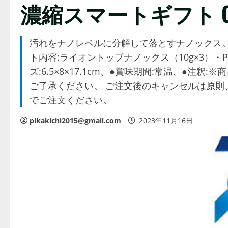
濃縮スマートギフト C3
汚れをナノレベルに分解して落とすナノックス。
ト内容:ライオントップナノックス（10g×3）・P
ズ:6.5×8×17.1cm、●賞味期間:常温、●
ご了承ください。 ご注文後のキャンセルは原則
でご注文ください。
pikakichi2015@gmail.com
2023年11月16日