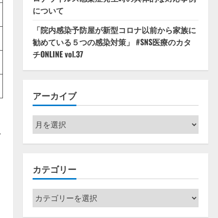
について
「院内感染予防屋が新型コロナ以前から家族に
勧めている５つの感染対策」 #SNS医療のカタ
チONLINE vol.37
アーカイブ
ア
ト
ー
カ
、
イ
カテゴリー
ブ
カ
テ