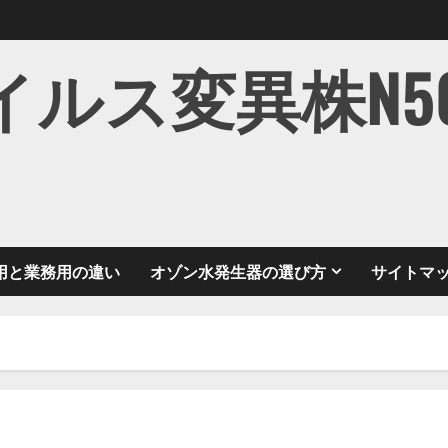
ス変異株N501Y
用と業務用の違い
オゾン水発生器の選び方
サイトマ