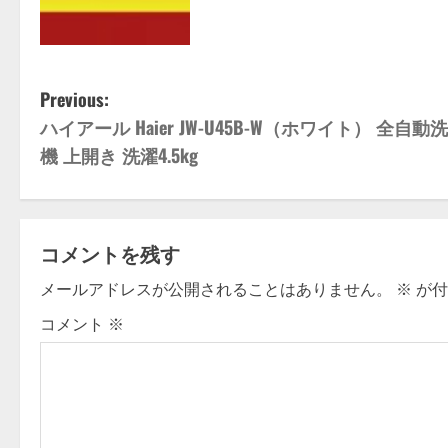
P
Previous:
ハイアール Haier JW-U45B-W（ホワイト） 全自動
o
機 上開き 洗濯4.5kg
s
t
コメントを残す
n
メールアドレスが公開されることはありません。
※
が付
a
コメント
※
v
i
g