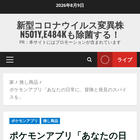
コ
2026年8月9日
ン
テ
新型コロナウイルス変異株
ン
N501Y,E484Kも除菌する！
ツ
に
PR：本サイトにはプロモーションが含まれています
ス
キ
ライブ
プ
ッ
ラ
プ
イ
し
家
推し商品
マ
ま
ポケモンアプリ「あなたの日常に、冒険と発見のスパイ
リ
す
スを」
メ
ニ
ュ
ポケモンアプリ
推し商品
ー
ポケモンアプリ「あなたの日