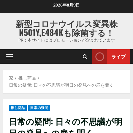
コ
2026年8月9日
ン
テ
新型コロナウイルス変異株
ン
N501Y,E484Kも除菌する！
ツ
に
PR：本サイトにはプロモーションが含まれています
ス
キ
ライブ
プ
ッ
ラ
プ
イ
し
家
推し商品
マ
ま
日常の疑問: 日々の不思議が明日の発見への扉を開く
リ
す
メ
ニ
推し商品
日常の疑問
ュ
ー
日常の疑問: 日々の不思議が明
日の発見への扉を開く