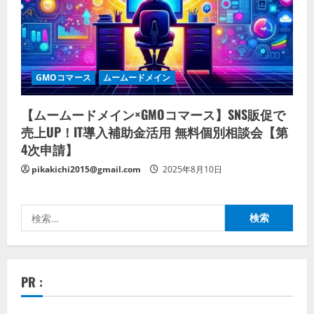
GMOコマース
ムームードメイン
【ムームードメイン×GMOコマース】SNS販促で
売上UP！IT導入補助金活用 無料個別相談会【第
4次申請】
pikakichi2015@gmail.com
2025年8月10日
検
索:
PR :