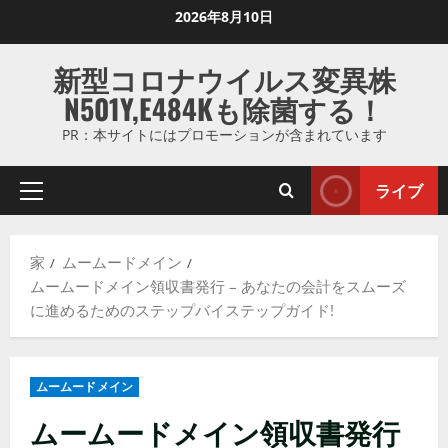
コ
2026年8月10日
ン
テ
新型コロナウイルス変異株
ン
N501Y,E484Kも除菌する！
ツ
に
PR：本サイトにはプロモーションが含まれています
ス
キ
ライブ
プ
ッ
ラ
プ
イ
し
家
ムームードメイン
マ
ま
ムームードメイン領収書発行 – あなたの会計をスムーズ
リ
す
に進めるためのステップバイステップガイド!
メ
ニ
ュ
ムームードメイン
ー
ムームードメイン領収書発行