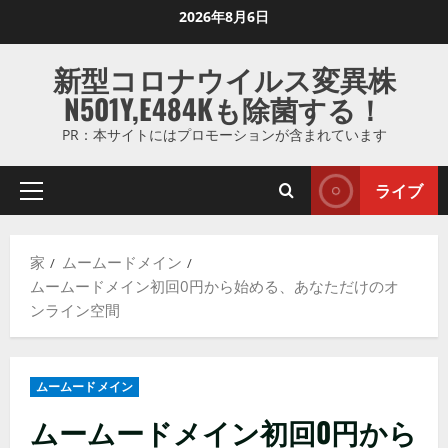
コ
2026年8月6日
ン
テ
新型コロナウイルス変異株
ン
N501Y,E484Kも除菌する！
ツ
に
PR：本サイトにはプロモーションが含まれています
ス
キ
ライブ
プ
ッ
ラ
プ
イ
し
家
ムームードメイン
マ
ま
ムームードメイン初回0円から始める、あなただけのオ
リ
す
ンライン空間
メ
ニ
ュ
ムームードメイン
ー
ムームードメイン初回0円から