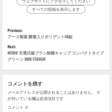
ウェブサイトにアクセスしてください
すべての投稿を表示します
P
Previous:
o
アース製薬 酵素入りポリデント48錠
Next:
s
MEDIK 充電式歯ブラシ除菌キャップ コンパクトタイプ
t
グリーン MDK-TS00GR
n
a
コメントを残す
v
メールアドレスが公開されることはありません。
※
が付いている欄は必須項目です
i
コメント
※