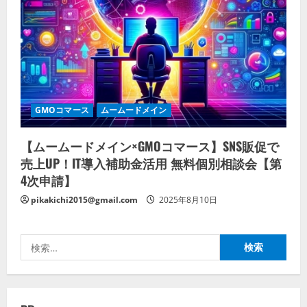
GMOコマース
ムームードメイン
【ムームードメイン×GMOコマース】SNS販促で
売上UP！IT導入補助金活用 無料個別相談会【第
4次申請】
pikakichi2015@gmail.com
2025年8月10日
検
索: