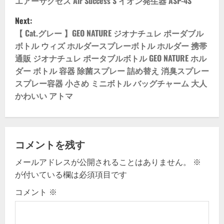
o
エアーサクセス Air Success S イオン発生器 ASP-4S
Next:
s
【 Cat.グレー 】GEO NATURE ジオナチュレ ポーダブル
t
ボトル ウィズ ホルダースプレーボトル ホルダー 携帯
通販 ジオナチュレ ポータブルボトル GEO NATURE ホル
n
ダー ボトル 容器 除菌スプレー 詰め替え 消臭スプレー
スプレー容器 小さめ ミニボトル バッグチャーム 大人
a
かわいい アトマ
v
i
コメントを残す
g
メールアドレスが公開されることはありません。
※
a
が付いている欄は必須項目です
t
コメント
※
i