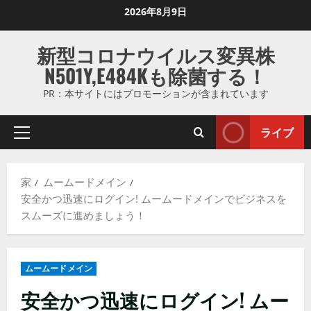
コ
2026年8月9日
ン
テ
新型コロナウイルス変異株
ン
N501Y,E484Kも除菌する！
ツ
に
PR：本サイトにはプロモーションが含まれています
ス
キ
ライブ
プ
ッ
ラ
プ
イ
し
家
ムームードメイン
マ
ま
安全かつ迅速にログイン! ムームードメインでビジネスを
リ
す
スムーズに進めましょう！
メ
ニ
ュ
ムームードメイン
ー
安全かつ迅速にログイン! ムー