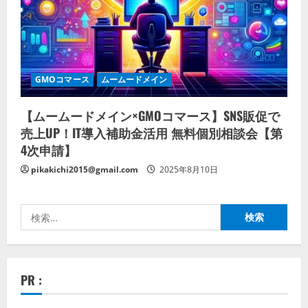
GMOコマース
ムームードメイン
【ムームードメイン×GMOコマース】SNS販促で
売上UP！IT導入補助金活用 無料個別相談会【第
4次申請】
pikakichi2015@gmail.com
2025年8月10日
検
索:
PR :