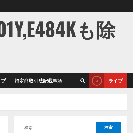
,E484Kも除
ップ
特定商取引法記載事項
ライブ
。
検
索: