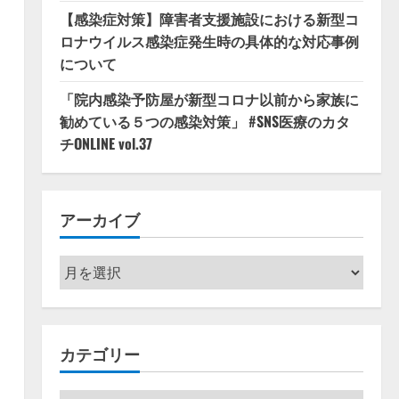
【感染症対策】障害者支援施設における新型コ
ロナウイルス感染症発生時の具体的な対応事例
について
「院内感染予防屋が新型コロナ以前から家族に
勧めている５つの感染対策」 #SNS医療のカタ
チONLINE vol.37
アーカイブ
ア
ー
カ
イ
カテゴリー
ブ