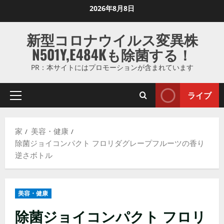
コ
2026年8月8日
ン
テ
新型コロナウイルス変異株
ン
N501Y,E484Kも除菌する！
ツ
に
PR：本サイトにはプロモーションが含まれています
ス
キ
ライブ
プ
ッ
ラ
プ
イ
し
家
美容・健康
マ
ま
除菌ジョイコンパクト フロリダグレープフルーツの香り
リ
す
逆さボトル
メ
ニ
ュ
美容・健康
ー
除菌ジョイコンパクト フロリ