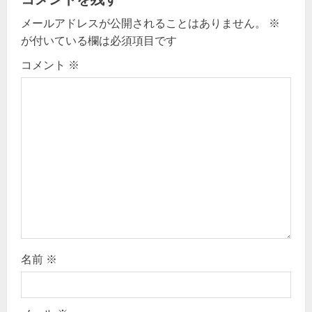
v
メールアドレスが公開されることはありません。
※
が付いている欄は必須項目です
i
コメント
※
g
a
t
i
o
n
名前
※