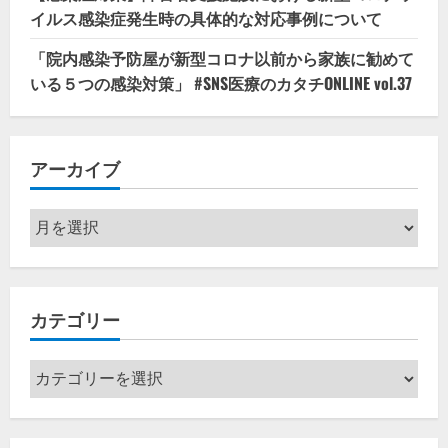
イルス感染症発生時の具体的な対応事例について
「院内感染予防屋が新型コロナ以前から家族に勧めて
いる５つの感染対策」 #SNS医療のカタチONLINE vol.37
アーカイブ
ア
ー
カ
イ
カテゴリー
ブ
カ
テ
ゴ
リ