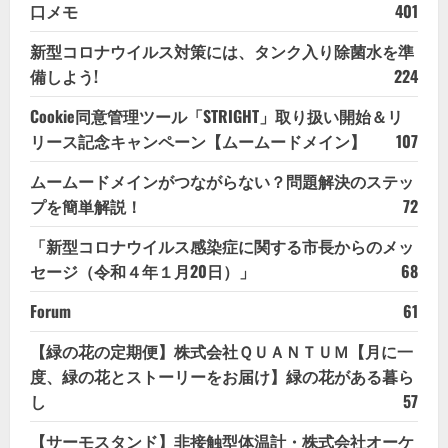
口メモ
401
新型コロナウイルス対策には、タンク入り除菌水を準
備しよう!
224
Cookie同意管理ツール「STRIGHT」取り扱い開始＆リ
リース記念キャンペーン【ムームードメイン】
107
ムームードメインがつながらない？問題解決のステッ
プを簡単解説！
72
「新型コロナウイルス感染症に関する市長からのメッ
セージ（令和４年１月20日）」
68
Forum
61
【緑の花の定期便】株式会社ＱＵＡＮＴＵＭ【月に一
度、緑の花とストーリーをお届け】緑の花がある暮ら
し
57
【サーモスタンド】非接触型体温計・株式会社オーケ