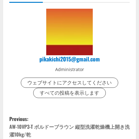
pikakichi2015@gmail.com
Administrator
ウェブサイトにアクセスしてください
すべての投稿を表示します
P
Previous:
o
AW-10VP3-T ボルドーブラウン 縦型洗濯乾燥機上開き洗
濯10kg/乾