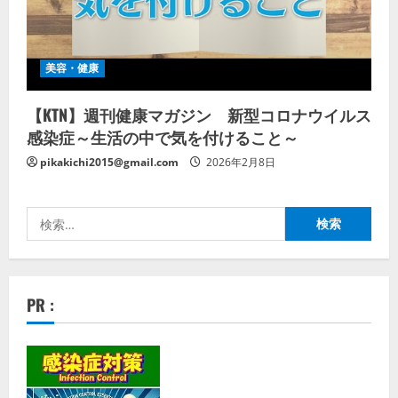
美容・健康
【KTN】週刊健康マガジン 新型コロナウイルス
感染症～生活の中で気を付けること～
pikakichi2015@gmail.com
2026年2月8日
検
索:
PR :