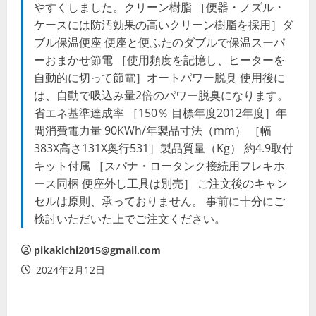
やすくしました。クリーン樹脂 ［便器・ノズル・
ケースには防汚効果の高いクリーン樹脂を採用］ダ
ブル保温便座 便座と便ふたのダブルで保温スーパ
ーおまかせ節電 ［使用頻度を記憶し、ヒーターを
自動的に切って節電］オートパワー脱臭 使用後に
は、自動で吸込み量2倍のパワー脱臭になります。
省エネ基準達成率 ［150％ 目標年度2012年度］年
間消費電力量 90KWh/年製品寸法（mm） ［幅
383X高さ131X奥行531］製品質量（Kg） 約4.9取付
キット付属 ［スパナ・ロータンク接続用フレキホ
ース同梱 便座外し工具は別売］ ご注文後のキャン
セルは原則、承っておりません。 事前に十分にご
検討いただいた上でご注文ください。
pikakichi2015@gmail.com
2024年2月12日