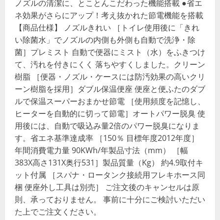
ノズルの清潔に、とことんこだわった機能搭載 ●省エ
ネ効果がさらにアップ！考え抜かれた節電機能を搭載
【商品仕様】 ノズルきれい ［トイレ使用後に「きれ
い除菌水」でノズルの内側も外側も自動で洗浄・除
菌］プレミスト 自動で便器にミスト（水）をふきつけ
て、汚れを付きにくく 落ちやすくしました。クリーン
樹脂 ［便器・ノズル・ケースには防汚効果の高いクリ
ーン樹脂を採用］ダブル保温便座 便座と便ふたのダブ
ルで保温スーパーおまかせ節電 ［使用頻度を記憶し、
ヒーターを自動的に切って節電］オートパワー脱臭 使
用後には、自動で吸込み量2倍のパワー脱臭になりま
す。省エネ基準達成率 ［150％ 目標年度2012年度］
年間消費電力量 90KWh/年製品寸法（mm） ［幅
383X高さ131X奥行531］製品質量（Kg） 約4.9取付キ
ット付属 ［スパナ・ロータンク接続用フレキホース同
梱 便座外し工具は別売］ ご注文後のキャンセルは原
則、承っておりません。 事前に十分にご検討いただい
た上でご注文ください。