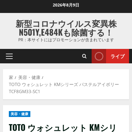
コ
2026年8月9日
ン
テ
新型コロナウイルス変異株
ン
N501Y,E484Kも除菌する！
ツ
に
PR：本サイトにはプロモーションが含まれています
ス
キ
ライブ
プ
ッ
ラ
プ
イ
し
家
美容・健康
マ
ま
TOTO ウォシュレット KMシリーズ パステルアイボリー
リ
す
TCF8GM33-SC1
メ
ニ
ュ
美容・健康
ー
TOTO ウォシュレット KMシリ