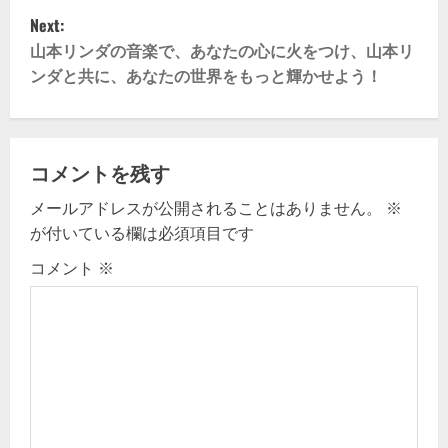
s
Next:
t
山本リンダの音楽で、あなたの心に火をつけ、山本リ
ンダと共に、あなたの世界をもっと輝かせよう！
n
a
v
コメントを残す
メールアドレスが公開されることはありません。
※
i
が付いている欄は必須項目です
g
コメント
※
a
t
i
o