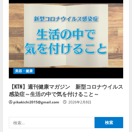
美容・健康
【KTN】週刊健康マガジン 新型コロナウイルス
感染症～生活の中で気を付けること～
pikakichi2015@gmail.com
2026年2月8日
検
索: