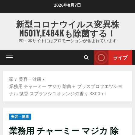
コ
2026年8月7日
ン
テ
新型コロナウイルス変異株
ン
N501Y,E484Kも除菌する！
ツ
に
PR：本サイトにはプロモーションが含まれています
ス
キ
ライブ
プ
ッ
ラ
プ
イ
し
家
美容・健康
マ
ま
業務用 チャーミー マジカ 除菌＋ プラスプロフエツシヨ
リ
す
ナル 微香 スプラツシユオレンジの香り 3800ml
メ
ニ
ュ
美容・健康
ー
業務用 チャーミー マジカ 除