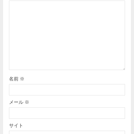
a
t
i
o
n
名前
※
メール
※
サイト