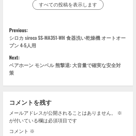
すべての投稿を表示します
P
Previous:
o
シロカ siroca SS-MA351-WH 食器洗い乾燥機 オートオー
プン 4-5人用
s
Next:
t
ベアホーン モンベル 熊撃退: 大音量で確実な安全対
策
n
a
v
コメントを残す
メールアドレスが公開されることはありません。
※
i
が付いている欄は必須項目です
g
コメント
※