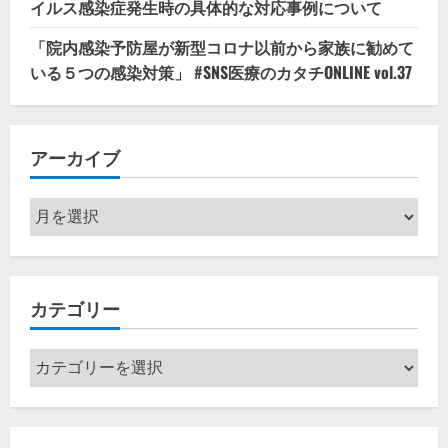
イルス感染症発生時の具体的な対応事例について
「院内感染予防屋が新型コロナ以前から家族に勧めて
いる５つの感染対策」 #SNS医療のカタチONLINE vol.37
アーカイブ
ア
ー
カ
イ
カテゴリー
ブ
カ
テ
ゴ
リ