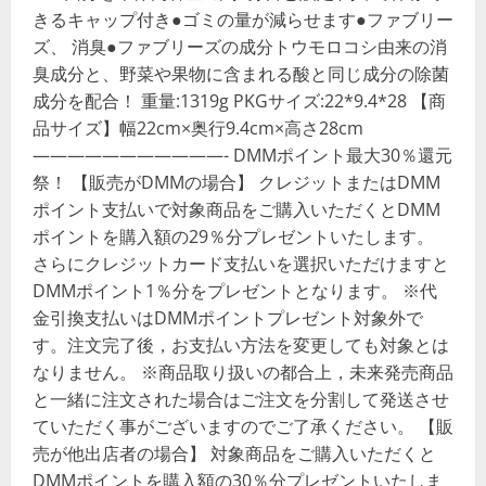
きるキャップ付き●ゴミの量が減らせます●ファブリー
ズ、 消臭●ファブリーズの成分トウモロコシ由来の消
臭成分と、野菜や果物に含まれる酸と同じ成分の除菌
成分を配合！ 重量:1319g PKGサイズ:22*9.4*28 【商
品サイズ】幅22cm×奥行9.4cm×高さ28cm
———————————- DMMポイント最大30％還元
祭！ 【販売がDMMの場合】 クレジットまたはDMM
ポイント支払いで対象商品をご購入いただくとDMM
ポイントを購入額の29％分プレゼントいたします。
さらにクレジットカード支払いを選択いただけますと
DMMポイント1％分をプレゼントとなります。 ※代
金引換支払いはDMMポイントプレゼント対象外で
す。注文完了後，お支払い方法を変更しても対象とは
なりません。 ※商品取り扱いの都合上，未来発売商品
と一緒に注文された場合はご注文を分割して発送させ
ていただく事がございますのでご了承ください。 【販
売が他出店者の場合】 対象商品をご購入いただくと
DMMポイントを購入額の30％分プレゼントいたしま