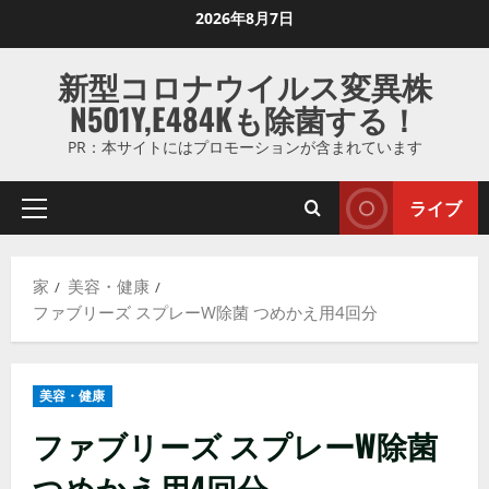
コ
2026年8月7日
ン
テ
新型コロナウイルス変異株
ン
N501Y,E484Kも除菌する！
ツ
に
PR：本サイトにはプロモーションが含まれています
ス
キ
ライブ
プ
ッ
ラ
プ
イ
し
家
美容・健康
マ
ま
ファブリーズ スプレーW除菌 つめかえ用4回分
リ
す
メ
ニ
美容・健康
ュ
ー
ファブリーズ スプレーW除菌
つめかえ用4回分