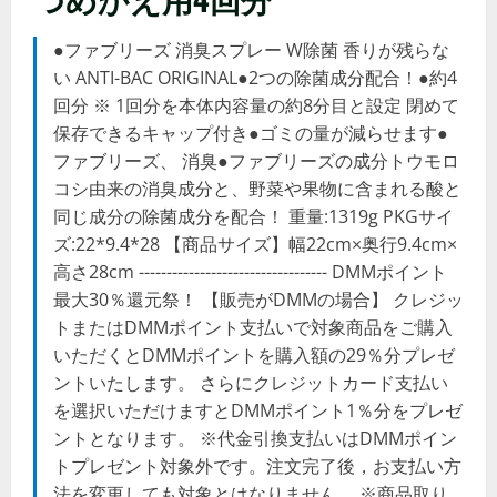
●ファブリーズ 消臭スプレー W除菌 香りが残らな
い ANTI-BAC ORIGINAL●2つの除菌成分配合！●約4
回分 ※ 1回分を本体内容量の約8分目と設定 閉めて
保存できるキャップ付き●ゴミの量が減らせます●
ファブリーズ、 消臭●ファブリーズの成分トウモロ
コシ由来の消臭成分と、野菜や果物に含まれる酸と
同じ成分の除菌成分を配合！ 重量:1319g PKGサイ
ズ:22*9.4*28 【商品サイズ】幅22cm×奥行9.4cm×
高さ28cm ---------------------------------- DMMポイント
最大30％還元祭！ 【販売がDMMの場合】 クレジッ
トまたはDMMポイント支払いで対象商品をご購入
いただくとDMMポイントを購入額の29％分プレゼ
ントいたします。 さらにクレジットカード支払い
を選択いただけますとDMMポイント1％分をプレゼ
ントとなります。 ※代金引換支払いはDMMポイン
トプレゼント対象外です。注文完了後，お支払い方
法を変更しても対象とはなりません。 ※商品取り