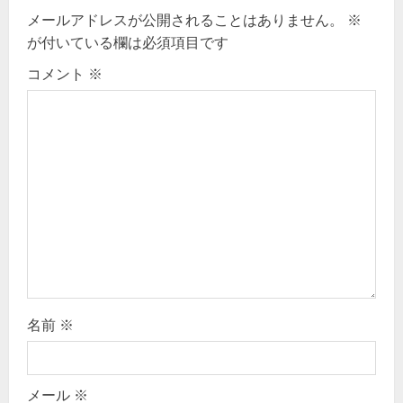
v
メールアドレスが公開されることはありません。
※
が付いている欄は必須項目です
i
コメント
※
g
a
t
i
o
n
名前
※
メール
※