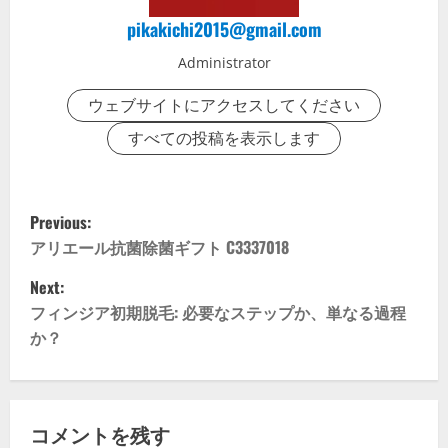
pikakichi2015@gmail.com
Administrator
ウェブサイトにアクセスしてください
すべての投稿を表示します
P
Previous:
o
アリエール抗菌除菌ギフト C3337018
Next:
s
フィンジア初期脱毛: 必要なステップか、単なる過程
t
か？
n
a
コメントを残す