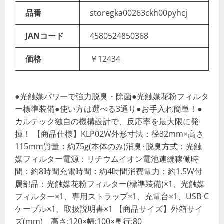
品番
storegka00263ckh00pyhcj
JANコード
4580524850368
価格
￥12434
●光触媒パワーで強力脱臭・除菌●光触媒花粉フィルタ
ー標準装備●使い方は選べる3通り●お手入れ簡単！●
カルテック独自の機構設計で、反応率を最大限に発
揮！ 【商品仕様】KLP02W外形寸法：径32mm×高さ
115mm質量：約75g(本体のみ)消臭･脱臭方式：光触
媒フィルター電源：リチウムイオン電池連続稼働時
間：約8時間充電時間：約4時間消費電力：約1.5W付
属部品：光触媒花粉フィルター(標準装備)×1、光触媒
フィルター×1、専用ストラップ×1、充電台×1、USB-C
ケーブル×1、取扱説明書×1 【商品サイズ】外箱サイ
ズ(mm) 高さ:120×幅:100×奥行:80