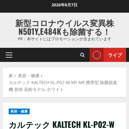
コ
2026年8月7日
ン
テ
新型コロナウイルス変異株
ン
N501Y,E484Kも除菌する！
ツ
に
PR：本サイトにはプロモーションが含まれています
ス
キ
ライブ
プ
ッ
ラ
プ
イ
し
家
美容・健康
マ
ま
カルテック KALTECH KL-P02-W MY AIR 携帯型 除菌脱臭
リ
す
機 首掛 花粉モデル ホワイト
メ
ニ
ュ
美容・健康
ー
カルテック KALTECH KL-P02-W