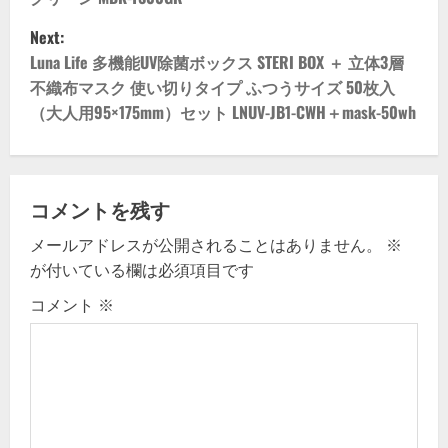
s
Next:
t
Luna Life 多機能UV除菌ボックス STERI BOX ＋ 立体3層
不織布マスク 使い切りタイプ ふつうサイズ 50枚入
n
（大人用95×175mm）セット LNUV-JB1-CWH＋mask-50wh
a
v
コメントを残す
i
メールアドレスが公開されることはありません。
※
g
が付いている欄は必須項目です
コメント
※
a
t
i
o