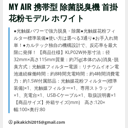
MY AIR 携帯型 除菌脱臭機 首掛
花粉モデル ホワイト
●光触媒パワーで強力脱臭・除菌●光触媒花粉フィ
ルター標準装備●使い方は選べる3通り●お手入れ簡
単！●カルテック独自の機構設計で、反応率を最大
限に発揮！ 【商品仕様】KLP02W外形寸法：径
32mm×高さ115mm質量：約75g(本体のみ)消臭･脱
臭方式：光触媒フィルター電源：リチウムイオン電
池連続稼働時間：約8時間充電時間：約4時間消費電
力：約1.5W付属部品：光触媒花粉フィルター(標準
装備)×1、光触媒フィルター×1、専用ストラップ
×1、充電台×1、USB-Cケーブル×1、取扱説明書×1
【商品サイズ】外箱サイズ(mm) 高さ:120×
幅:100×奥行:80
pikakichi2015@gmail.com