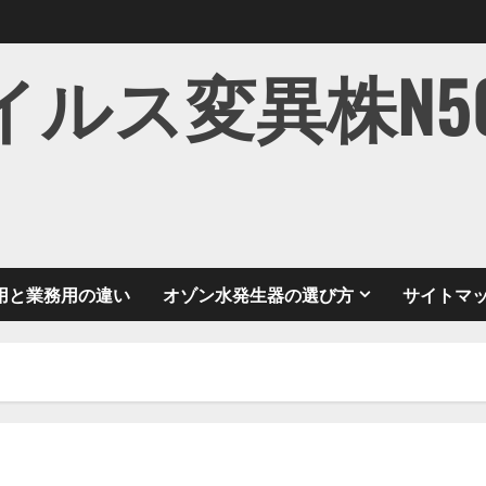
ス変異株N501Y
用と業務用の違い
オゾン水発生器の選び方
サイトマ