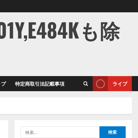
,E484Kも除
ップ
特定商取引法記載事項
ライブ
検
索: