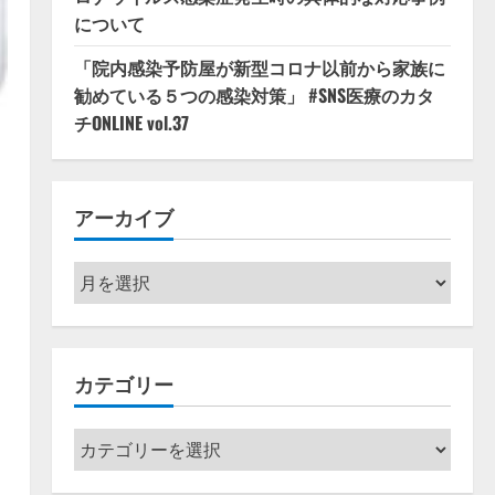
について
「院内感染予防屋が新型コロナ以前から家族に
勧めている５つの感染対策」 #SNS医療のカタ
チONLINE vol.37
アーカイブ
ア
ー
カ
イ
カテゴリー
ブ
カ
テ