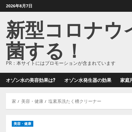
コ
2026年8月7日
ン
新型コロナウイル
テ
ン
ツ
菌する！
に
ス
キ
ッ
PR：本サイトにはプロモーションが含まれています
プ
し
オゾン水の美容効果は?
オゾン水発生器の効果
家庭
ま
す
家
美容・健康
塩素系洗たく槽クリーナー
美容・健康