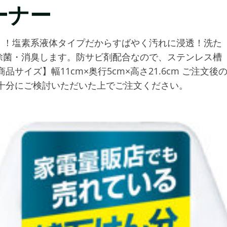
ーナー
く！塩素系液体タイプだからすばやく汚れに浸透！洗た
除菌・消臭します。防サビ剤配合なので、ステンレス槽
6 【商品サイズ】幅11cm×奥行5cm×高さ21.6cm ご注文後
十分にご検討いただいた上でご注文ください。