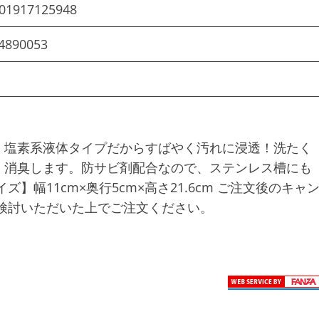
01917125948
4890053
！塩素系液体タイプだからすばやく汚れに浸透！洗たく
・消臭します。防サビ剤配合なので、ステンレス槽にも
商品サイズ】幅11cm×奥行5cm×高さ21.6cm ご注文後のキャ
検討いただいた上でご注文ください。