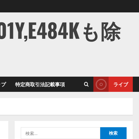
,E484Kも除
ップ
特定商取引法記載事項
ライブ
検
索: