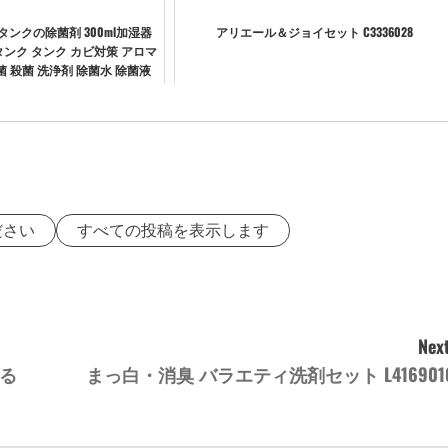
タンクの除菌剤 300ml加湿器
アリエール＆ジョイセット C3336028
タンク タンク カビ対策 アロマ
 殺菌 洗浄剤 除菌水 除菌液
ラベンダー オレンジ コ...
ださい
すべての投稿を表示します
Next
かる
まっ白・消臭 バラエティ洗剤セット L416901