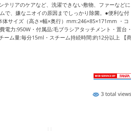
ないインテリアのケアなど、洗濯できない敷物、ファーなどに
ムで、嫌なニオイの原因までしっかり除菌。●便利な付
サイズ（高さ×幅×奥行）mm:246×85×171mm ・コ
・消費電力:950W・付属品:毛ブラシアタッチメント・置台
チーム量:毎分15ml・スチーム持続時間:約12分以上 【
3 total view