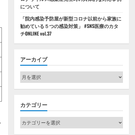
について
「院内感染予防屋が新型コロナ以前から家族に
勧めている５つの感染対策」 #SNS医療のカタ
チONLINE vol.37
アーカイブ
ア
ー
カ
イ
カテゴリー
ブ
カ
ラ
テ
タ