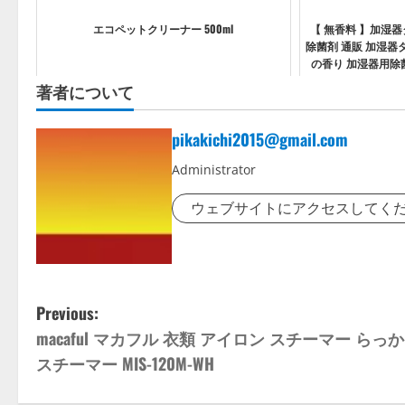
エコペットクリーナー 500ml
【 無香料 】加湿器
除菌剤 通販 加湿器
の香り 加湿器用除菌
日本製 ユーカリ 
著者について
pikakichi2015@gmail.com
Administrator
ウェブサイトにアクセスしてく
P
Previous:
macaful マカフル 衣類 アイロン スチーマー らっ
o
スチーマー MIS-120M-WH
s