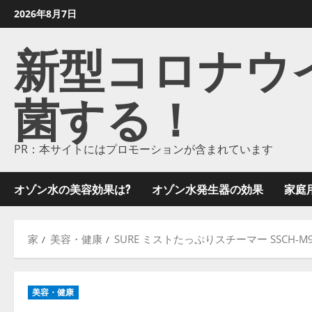
コ
2026年8月7日
ン
新型コロナウイル
テ
ン
ツ
菌する！
に
ス
キ
ッ
PR：本サイトにはプロモーションが含まれています
プ
し
オゾン水の美容効果は?
オゾン水発生器の効果
家庭
ま
す
家
美容・健康
SURE ミストたっぷりスチーマー SSCH-M9
美容・健康