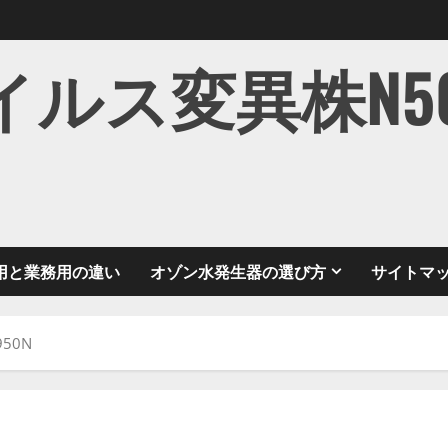
ス変異株N501Y
用と業務用の違い
オゾン水発生器の選び方
サイトマ
50N