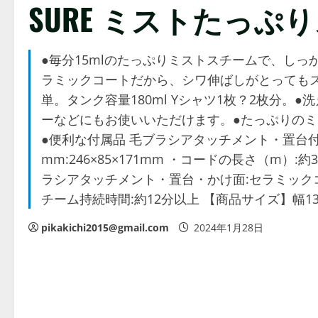
SURE ミストたっぷりス
●毎分15mlのたっぷりミストスチームで、しっ
ラミックコートだから、シワ伸ばしがとっても
単。タンク容量180ml Yシャツ1枚？2枚分
ーなどにもお使いいただけます。●たっぷりの
●便利な付属品 毛ブラシアタッチメント・置台付
mm:246×85×171mm ・コードの長さ（m）:約
ラシアタッチメント・置台・かけ面:セラミックコー
チーム持続時間:約12分以上 【商品サイズ】幅135
pikakichi2015@gmail.com
2024年1月28日