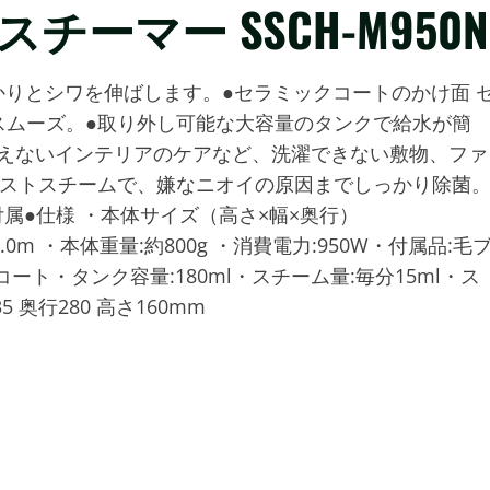
チーマー SSCH-M950N
かりとシワを伸ばします。●セラミックコートのかけ面 
スムーズ。●取り外し可能な大容量のタンクで給水が簡
。●洗えないインテリアのケアなど、洗濯できない敷物、ファ
ミストスチームで、嫌なニオイの原因までしっかり除菌
属●仕様 ・本体サイズ（高さ×幅×奥行）
3.0m ・本体重量:約800g ・消費電力:950W・付属品:毛
ト・タンク容量:180ml・スチーム量:毎分15ml・ス
 奥行280 高さ160mm