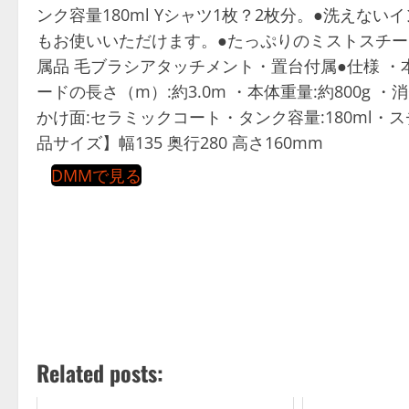
ンク容量180ml Yシャツ1枚？2枚分。●洗え
もお使いいただけます。●たっぷりのミストスチー
属品 毛ブラシアタッチメント・置台付属●仕様 ・本体
ードの長さ（m）:約3.0m ・本体重量:約800g 
かけ面:セラミックコート・タンク容量:180ml・ス
品サイズ】幅135 奥行280 高さ160mm
DMMで見る
Related posts: