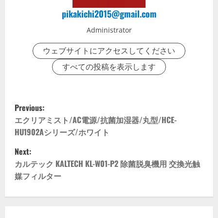
pikakichi2015@gmail.com
Administrator
ウェブサイトにアクセスしてください
すべての投稿を表示します
P
Previous:
o
エクリアミスト/AC電源/抗菌加湿器/丸型/HCE-
HU1902Aシリーズ/ホワイト
s
Next:
t
カルテック KALTECH KL-W01-P2 除菌脱臭機用 交換光触
媒フィルター
n
a