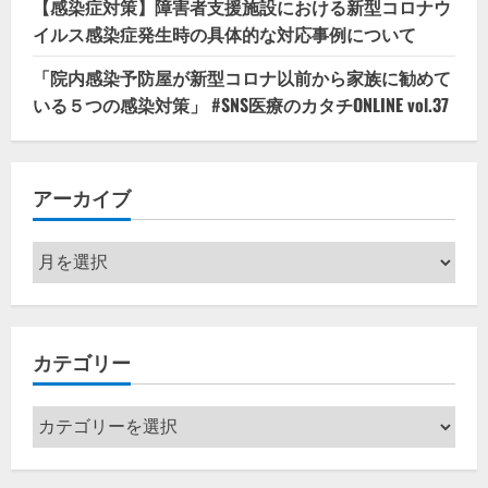
【感染症対策】障害者支援施設における新型コロナウ
イルス感染症発生時の具体的な対応事例について
「院内感染予防屋が新型コロナ以前から家族に勧めて
いる５つの感染対策」 #SNS医療のカタチONLINE vol.37
アーカイブ
ア
ー
カ
イ
カテゴリー
ブ
カ
テ
ゴ