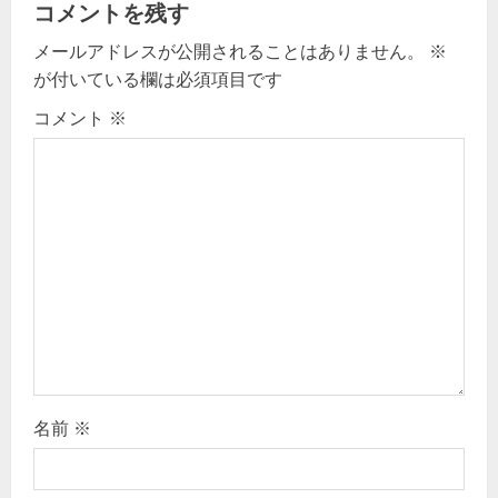
v
コメントを残す
メールアドレスが公開されることはありません。
※
i
が付いている欄は必須項目です
g
コメント
※
a
t
i
o
n
名前
※