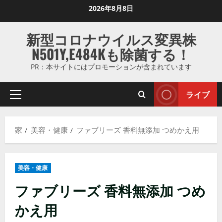
コ
2026年8月8日
ン
テ
新型コロナウイルス変異株
ン
N501Y,E484Kも除菌する！
ツ
に
PR：本サイトにはプロモーションが含まれています
ス
キ
ライブ
プ
ッ
ラ
プ
イ
し
家
美容・健康
ファブリーズ 香料無添加 つめかえ用
マ
ま
リ
す
メ
美容・健康
ニ
ュ
ファブリーズ 香料無添加 つめ
ー
かえ用