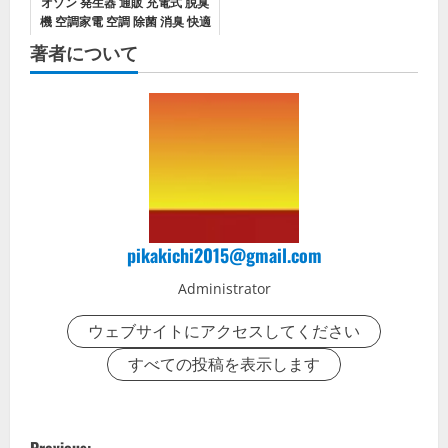
オゾン 発生器 通販 充電式 脱臭
機 空調家電 空調 除菌 消臭 快適
空間 空気清浄機 家庭用 臭い消
著者について
し 小型 持ち運び ポータブル ペ
ット トイレ タバコ オゾンエ...
pikakichi2015@gmail.com
Administrator
ウェブサイトにアクセスしてください
すべての投稿を表示します
P