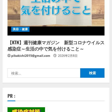
美容・健康
【KTN】週刊健康マガジン 新型コロナウイルス
感染症～生活の中で気を付けること～
pikakichi2015@gmail.com
2026年2月8日
検
索:
PR :