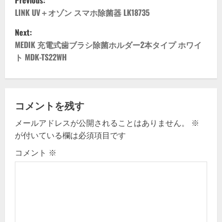
Previous:
o
LINK UV＋オゾン スマホ除菌器 LK18735
Next:
s
MEDIK 充電式歯ブラシ除菌ホルダー2本タイプ ホワイ
t
ト MDK-TS22WH
n
a
コメントを残す
v
メールアドレスが公開されることはありません。
※
が付いている欄は必須項目です
i
コメント
※
g
a
t