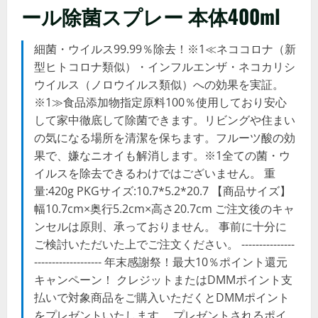
ール除菌スプレー 本体400ml
細菌・ウイルス99.99％除去！※1≪ネココロナ（新
型ヒトコロナ類似）・インフルエンザ・ネコカリシ
ウイルス（ノロウイルス類似）への効果を実証。
※1≫食品添加物指定原料100％使用しており安心
して家中徹底して除菌できます。リビングや住まい
の気になる場所を清潔を保ちます。フルーツ酸の効
果で、嫌なニオイも解消します。※1全ての菌・ウ
イルスを除去できるわけではございません。 重
量:420g PKGサイズ:10.7*5.2*20.7 【商品サイズ】
幅10.7cm×奥行5.2cm×高さ20.7cm ご注文後のキャ
ンセルは原則、承っておりません。 事前に十分に
ご検討いただいた上でご注文ください。 ---------------
------------------- 年末感謝祭！最大10％ポイント還元
キャンペーン！ クレジットまたはDMMポイント支
払いで対象商品をご購入いただくとDMMポイント
をプレゼントいたします。 プレゼントされるポイ