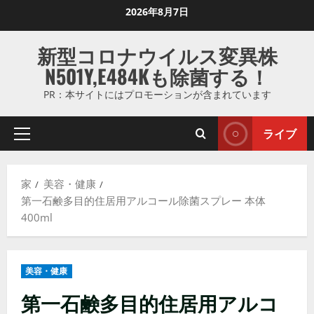
コ
2026年8月7日
ン
テ
新型コロナウイルス変異株
ン
N501Y,E484Kも除菌する！
ツ
に
PR：本サイトにはプロモーションが含まれています
ス
キ
ライブ
プ
ッ
ラ
プ
イ
し
家
美容・健康
マ
ま
第一石鹸多目的住居用アルコール除菌スプレー 本体
リ
す
400ml
メ
ニ
ュ
美容・健康
ー
第一石鹸多目的住居用アルコ