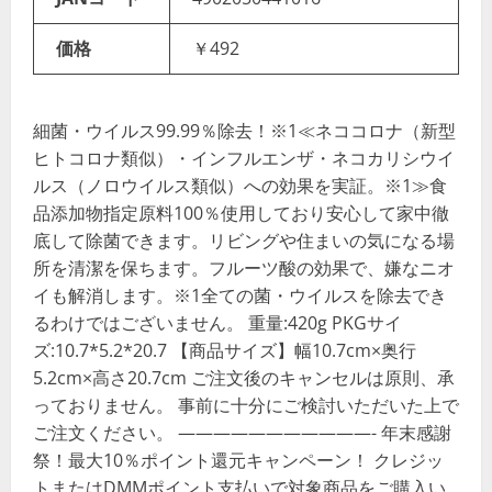
価格
￥492
細菌・ウイルス99.99％除去！※1≪ネココロナ（新型
ヒトコロナ類似）・インフルエンザ・ネコカリシウイ
ルス（ノロウイルス類似）への効果を実証。※1≫食
品添加物指定原料100％使用しており安心して家中徹
底して除菌できます。リビングや住まいの気になる場
所を清潔を保ちます。フルーツ酸の効果で、嫌なニオ
イも解消します。※1全ての菌・ウイルスを除去でき
るわけではございません。 重量:420g PKGサイ
ズ:10.7*5.2*20.7 【商品サイズ】幅10.7cm×奥行
5.2cm×高さ20.7cm ご注文後のキャンセルは原則、承
っておりません。 事前に十分にご検討いただいた上で
ご注文ください。 ———————————- 年末感謝
祭！最大10％ポイント還元キャンペーン！ クレジッ
トまたはDMMポイント支払いで対象商品をご購入い