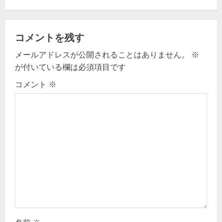
n
a
コメントを残す
v
メールアドレスが公開されることはありません。
※
が付いている欄は必須項目です
i
コメント
※
g
a
t
i
o
n