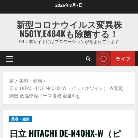
コ
2026年8月7日
ン
テ
新型コロナウイルス変異株
ン
N501Y,E484Kも除菌する！
ツ
に
PR：本サイトにはプロモーションが含まれています
ス
キ
ライブ
プ
ッ
ラ
プ
イ
し
家
美容・健康
マ
ま
日立 HITACHI DE-N40HX-W（ピュアホワイト） 衣類乾
リ
す
燥機 低温乾燥コース搭載 容量4kg
メ
ニ
ュ
美容・健康
ー
日立 HITACHI DE-N40HX-W（ピ