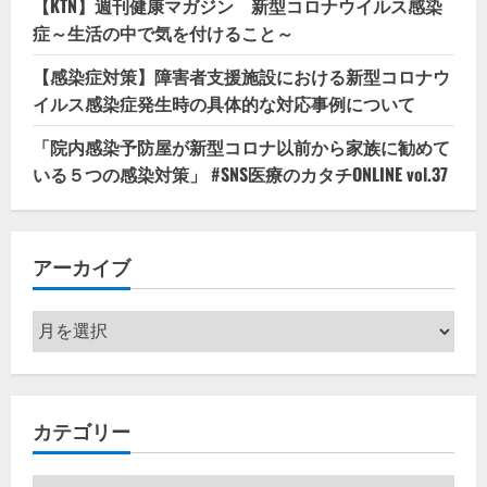
【KTN】週刊健康マガジン 新型コロナウイルス感染
症～生活の中で気を付けること～
【感染症対策】障害者支援施設における新型コロナウ
イルス感染症発生時の具体的な対応事例について
「院内感染予防屋が新型コロナ以前から家族に勧めて
いる５つの感染対策」 #SNS医療のカタチONLINE vol.37
アーカイブ
ア
ー
カ
イ
カテゴリー
ブ
カ