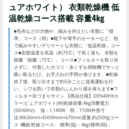
ュアホワイト） 衣類乾燥機 低
温乾燥コース搭載 容量4kg
■毛布などの大物や、縮みを抑えたい衣類に「標
準」コース（弱）■靴下や薄手のセーターなど、熱
で縮みやすいデリケートな衣類に「低温乾燥」コー
ス■衣類温度を高温（約75℃）で長く保ち、衣類を
除菌「除菌（75℃）」コース■フィルターを取り外
さずに、付着したホコリ・糸くずを掃除機でサッと
吸い取るだけ。お手入れの手間が省けます。■乾燥
終了後、取り出すまで約5分ごとに送風運転を行
い、シワを防いで衣類のふんわり感を保ちます■フ
ィルター目づまりサイン 【商品仕様】DEN40HXカ
ラー:ピュアホワイト(W)乾燥容量:4kg消費電力
(50/60Hz): 強：1,180W 弱：710W外形寸
法:W630mm×D439mm×670mm質量:約2500gコー
ス･機能:乾燥コース: 標準(強)：4kg/標準(弱)：