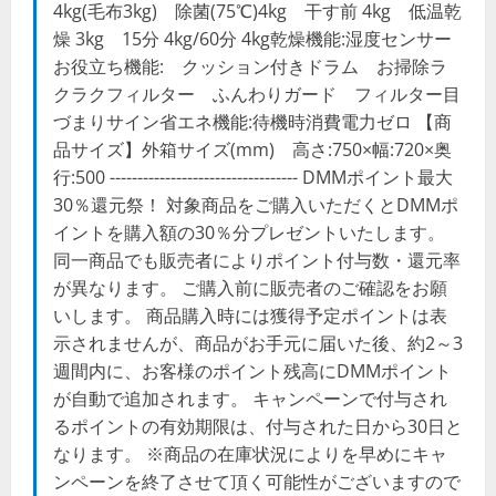
4kg(毛布3kg) 除菌(75℃)4kg 干す前 4kg 低温乾
燥 3kg 15分 4kg/60分 4kg乾燥機能:湿度センサー
お役立ち機能: クッション付きドラム お掃除ラ
クラクフィルター ふんわりガード フィルター目
づまりサイン省エネ機能:待機時消費電力ゼロ 【商
品サイズ】外箱サイズ(mm) 高さ:750×幅:720×奥
行:500 ---------------------------------- DMMポイント最大
30％還元祭！ 対象商品をご購入いただくとDMMポ
イントを購入額の30％分プレゼントいたします。
同一商品でも販売者によりポイント付与数・還元率
が異なります。 ご購入前に販売者のご確認をお願
いします。 商品購入時には獲得予定ポイントは表
示されませんが、商品がお手元に届いた後、約2～3
週間内に、お客様のポイント残高にDMMポイント
が自動で追加されます。 キャンペーンで付与され
るポイントの有効期限は、付与された日から30日と
なります。 ※商品の在庫状況によりを早めにキャ
ンペーンを終了させて頂く可能性がございますので