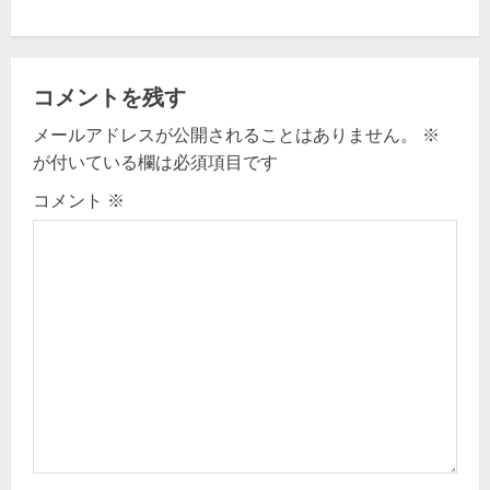
n
a
v
コメントを残す
メールアドレスが公開されることはありません。
※
i
が付いている欄は必須項目です
g
コメント
※
a
t
i
o
n