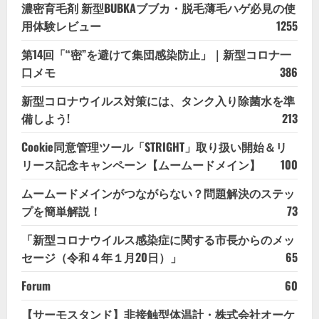
濃密育毛剤 新型BUBKAブブカ・脱毛薄毛ハゲ必見の使
用体験レビュー
1255
第14回「“密”を避けて集団感染防止」｜新型コロナ一
口メモ
386
新型コロナウイルス対策には、タンク入り除菌水を準
備しよう!
213
Cookie同意管理ツール「STRIGHT」取り扱い開始＆リ
リース記念キャンペーン【ムームードメイン】
100
ムームードメインがつながらない？問題解決のステッ
プを簡単解説！
73
「新型コロナウイルス感染症に関する市長からのメッ
セージ（令和４年１月20日）」
65
Forum
60
【サーモスタンド】非接触型体温計・株式会社オーケ