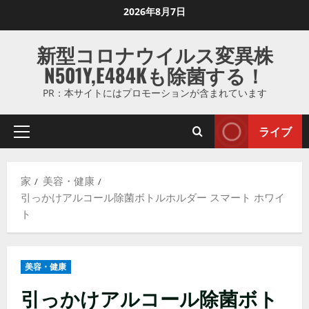
コ
2026年8月7日
ン
テ
新型コロナウイルス変異株
ン
N501Y,E484Kも除菌する！
ツ
に
PR：本サイトにはプロモーションが含まれています
ス
キ
ライブ
プ
ッ
ラ
プ
イ
し
家
美容・健康
マ
ま
引っかけアルコール除菌ボトルホルダー スマート ホワイ
リ
す
ト
メ
ニ
ュ
美容・健康
ー
引っかけアルコール除菌ボト