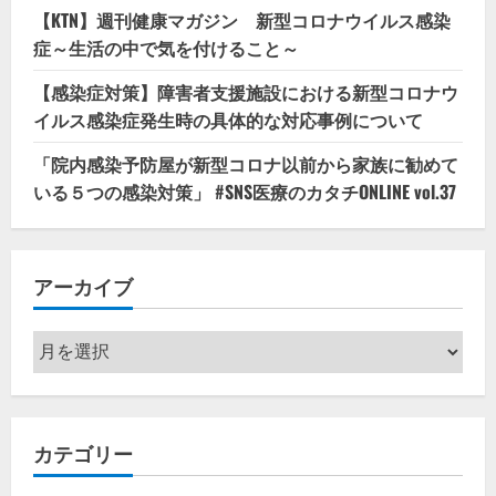
【KTN】週刊健康マガジン 新型コロナウイルス感染
症～生活の中で気を付けること～
【感染症対策】障害者支援施設における新型コロナウ
イルス感染症発生時の具体的な対応事例について
「院内感染予防屋が新型コロナ以前から家族に勧めて
いる５つの感染対策」 #SNS医療のカタチONLINE vol.37
アーカイブ
ア
ー
カ
イ
カテゴリー
ブ